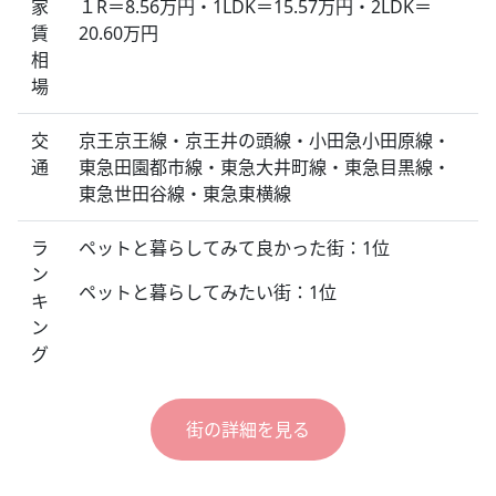
家
１R＝8.56万円・1LDK＝15.57万円・2LDK＝
賃
20.60万円
相
場
交
京王京王線・京王井の頭線・小田急小田原線・
通
東急田園都市線・東急大井町線・東急目黒線・
東急世田谷線・東急東横線
ラ
ペットと暮らしてみて良かった街：1位
ン
ペットと暮らしてみたい街：1位
キ
ン
グ
街の詳細を見る