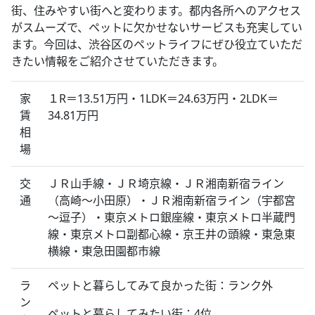
街、住みやすい街へと変わります。都内各所へのアクセス
がスムーズで、ペットに欠かせないサービスも充実してい
ます。今回は、渋谷区のペットライフにぜひ役立ていただ
きたい情報をご紹介させていただきます。
家
１R＝13.51万円・1LDK＝24.63万円・2LDK＝
賃
34.81万円
相
場
交
ＪＲ山手線・ＪＲ埼京線・ＪＲ湘南新宿ライン
通
（高崎～小田原）・ＪＲ湘南新宿ライン（宇都宮
～逗子）・東京メトロ銀座線・東京メトロ半蔵門
線・東京メトロ副都心線・京王井の頭線・東急東
横線・東急田園都市線
ラ
ペットと暮らしてみて良かった街：ランク外
ン
ペットと暮らしてみたい街：4位