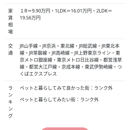
家
１R＝9.90万円・1LDK＝16.01万円・2LDK＝
賃
19.56万円
相
場
交
JR山手線・JR京浜・東北線・JR総武線・JR東北本
通
線・JR常磐線・JR高崎線・JR上野東京ライン・東
京メトロ銀座線・東京メトロ日比谷線・都営浅草
線・都営大江戸線・京成本線・東武伊勢崎線・つ
くばエクスプレス
ラ
ペットと暮らしてみて良かった街：ランク外
ン
ペットと暮らしてみたい街：ランク外
キ
ン
グ