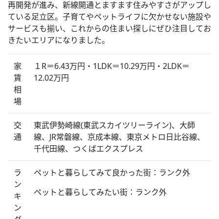
再開発が進み、新線開通とますます住みやすさがアップし
ている足立区。子育てやペットライフに欠かせない施設や
サービスも揃い、これからの住まい探しにぜひ注目してお
きたいエリアになりました。
家
１R＝6.43万円・1LDK＝10.29万円・2LDK＝
賃
12.02万円
相
場
交
東武伊勢崎線(東武スカイツリーライン)、大師
通
線、JR常磐線、京成本線、東京メトロ日比谷線、
千代田線、つくばエクスプレス
ラ
ペットと暮らしてみて良かった街：ランク外
ン
ペットと暮らしてみたい街：ランク外
キ
ン