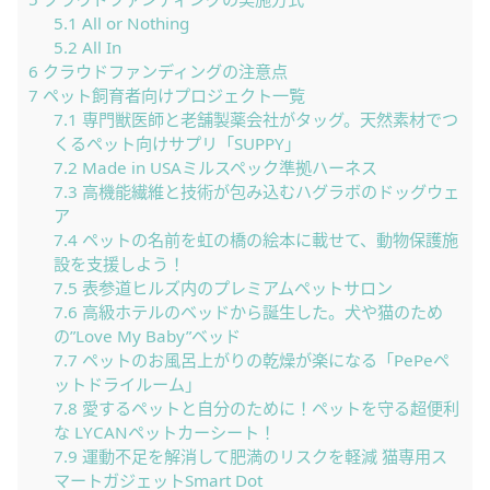
5.1
All or Nothing
5.2
All In
6
クラウドファンディングの注意点
7
ペット飼育者向けプロジェクト一覧
7.1
専門獣医師と老舗製薬会社がタッグ。天然素材でつ
くるペット向けサプリ「SUPPY」
7.2
Made in USAミルスペック準拠ハーネス
7.3
高機能繊維と技術が包み込むハグラボのドッグウェ
ア
7.4
ペットの名前を虹の橋の絵本に載せて、動物保護施
設を支援しよう！
7.5
表参道ヒルズ内のプレミアムペットサロン
7.6
高級ホテルのベッドから誕生した。犬や猫のため
の”Love My Baby”ベッド
7.7
ペットのお風呂上がりの乾燥が楽になる「PePeペ
ットドライルーム」
7.8
愛するペットと自分のために！ペットを守る超便利
な LYCANペットカーシート！
7.9
運動不足を解消して肥満のリスクを軽減 猫専用ス
マートガジェットSmart Dot