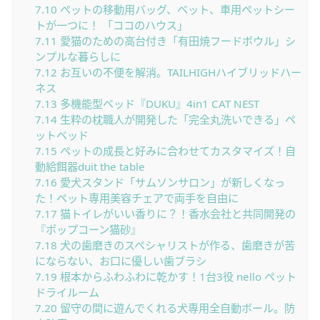
7.10
ペットの移動用バッグ、ベット、車用ペットシー
トが一つに！ 「ココのハウス」
7.11
愛猫のための高台付き「有田焼フードボウル」シ
ンプルな暮らしに
7.12
お互いの不便を解消。TAILHIGHハイブリッドハー
ネス
7.13
多機能型ベッド『DUKU』4in1 CAT NEST
7.14
生粋の枕職人が開発した「完全丸洗いできる」ペ
ットベッド
7.15
ペットの成長と好みに合わせてカスタマイズ！自
動給餌器duit the table
7.16
愛犬スタンド「サムソンサロン」が新しくなっ
た！ペット専用美容チェアで両手を自由に
7.17
猫トイレがいい香りに？！香水会社と共同開発の
『ポップコーン猫砂』
7.18
犬の歯磨きのスペシャリストが作る、歯磨きが苦
にならない、お口に優しい歯ブラシ
7.19
根本からふわふわに乾かす！1台3役 nello ペット
ドライルーム
7.20
留守の間に遊んでくれる犬専用全自動ボール。防