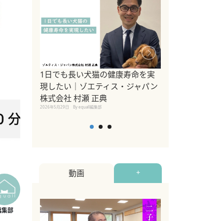
1日でも長い犬猫の健康寿命を実
Sippo Fest
現したい｜ゾエティス・ジャパン
タ)×equall
株式会社 村瀬 正典
レーナー今村真
2026年5月29日
By equall編集部
トの魅力とイベ
点も解説
2026年5月12日
By equall
動画
+