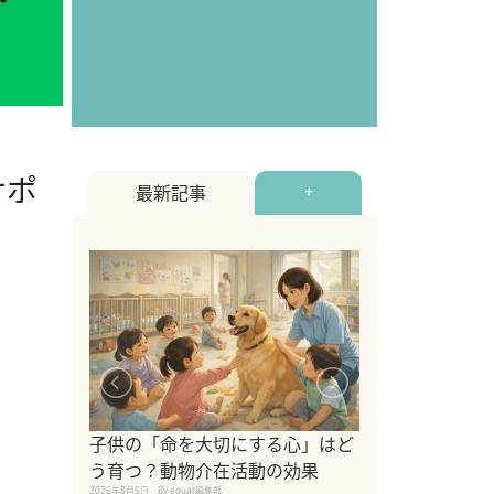
サポ
最新記事
+
シニア猫向けキ
ブランドを比較
子供の「命を大切にする心」はど
えの注意点も解
う育つ？動物介在活動の効果
2026年8月4日
By equall編
2026年8月5日
By equall編集部