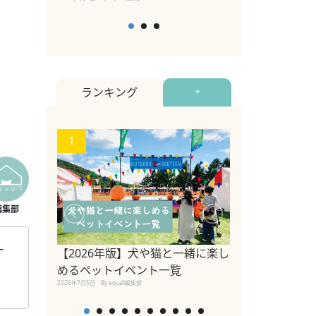
ランキング
+
1
2
ー
【2026年版】犬や猫と一緒に楽し
ま
参宮橋でペット
めるペットイベント一覧
2020年7月24日
By equall
2026年7月5日
By equall編集部