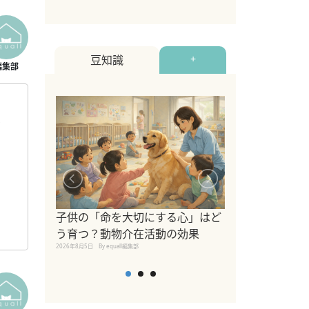
豆知識
+
を
シニア猫向けキ
ブランドを比較
子供の「命を大切にする心」はど
えの注意点も解
う育つ？動物介在活動の効果
2026年8月4日
By equall編
2026年8月5日
By equall編集部