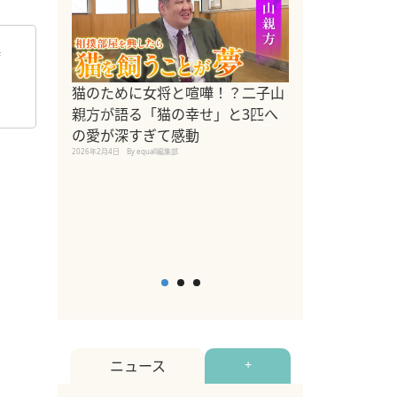
時
ドッグトレーナ
猫のために女将と喧嘩！？二子山
リメントを解説
親方が語る「猫の幸せ」と3匹へ
リメント『Zest
の愛が深すぎて感動
2025年8月8日
By equall編
2026年2月4日
By equall編集部
ニュース
+