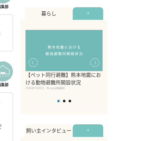
暮らし
+
店
届
【ペット同行避難】熊本地震にお
関東の愛犬家に
ける動物避難所開設状況
ポット！ペット
2026年7月30日
By equall編集部
ペット宿・日帰
2026年7月7日
By equall編
ー
で
飼い主インタビュー
+