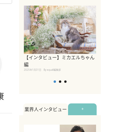
【インタビュー】ミカエルちゃん
【インタビュー
編
2025年1月30日
By equall
2025年1月31日
By equall編集部
業界人インタビュー
+