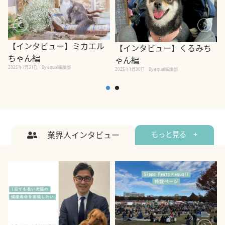
【インタビュー】ミカエル
【インタビュー】くるみち
ちゃん編
ゃん編
2025年1月31日
By equall編集部
2
2025年1月30日
By equall編集部
業界人インタビュー
もっと見る +