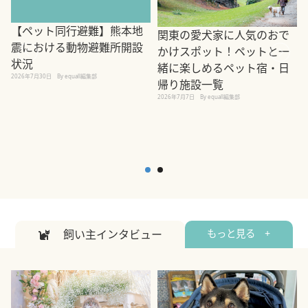
【ペット同行避難】熊本地
関東の愛犬家に人気のおで
震における動物避難所開設
かけスポット！ペットと一
状況
緒に楽しめるペット宿・日
2026年7月30日
By equall編集部
帰り施設一覧
2
2026年7月7日
By equall編集部
飼い主インタビュー
もっと見る +