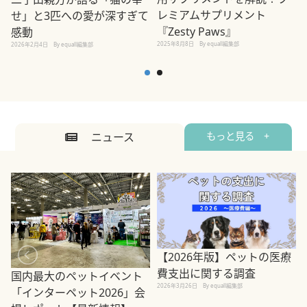
レミアムサプリメント
せ」と3匹への愛が深すぎて
2
『Zesty Paws』
感動
2025年8月8日
By equall編集部
2026年2月4日
By equall編集部
ニュース
もっと見る +
【2026年版】ペットの医療
費支出に関する調査
国内最大のペットイベント
2026年3月26日
By equall編集部
「インターペット2026」会