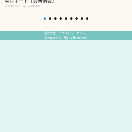
場レポート【最新情報】
2
2026年4月2日
By equall編集部
運営会社
プライバシーポリシー
(c)equall. All Rights Reserved.