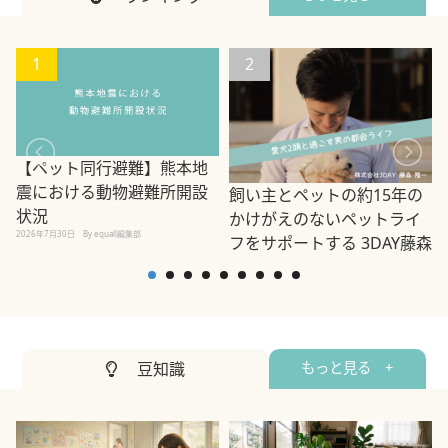
1
2
【ペット同行避難】熊本地
震における動物避難所開設
飼い主とペットの約15年の
状況
かけがえのないペットライ
2026年7月30日
By equall編集部
フをサポートする 3DAY藤森
2
隆一
2020年4月1日
By equall編集部
豆知識
もっと見る +