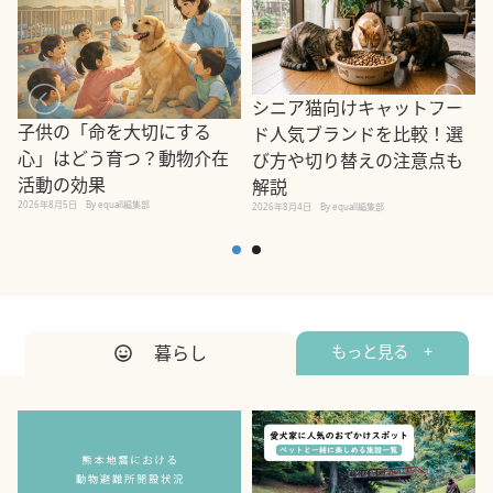
シニア猫向けキャットフー
子供の「命を大切にする
ド人気ブランドを比較！選
心」はどう育つ？動物介在
び方や切り替えの注意点も
活動の効果
解説
2026年8月5日
By equall編集部
2026年8月4日
By equall編集部
2
暮らし
もっと見る +