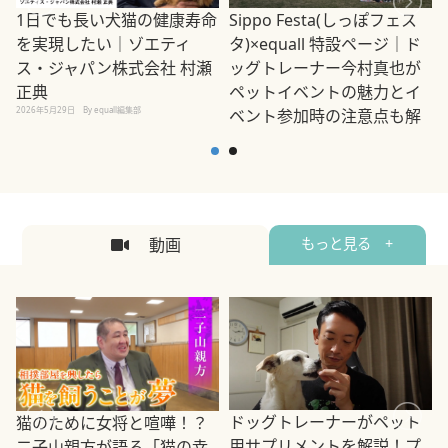
1日でも長い犬猫の健康寿命
Sippo Festa(しっぽフェス
を実現したい｜ゾエティ
タ)×equall 特設ページ｜ド
ス・ジャパン株式会社 村瀬
ッグトレーナー今村真也が
正典
ペットイベントの魅力とイ
2026年5月29日
By equall編集部
ベント参加時の注意点も解
説
2026年5月12日
By equall編集部
2
動画
もっと見る +
ドッグトレーナーがペット
猫のために女将と喧嘩！？
用サプリメントを解説！プ
二子山親方が語る「猫の幸