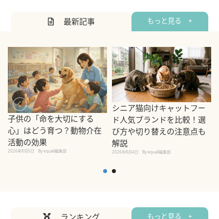
最新記事
もっと見る +
シニア猫向けキャットフー
子供の「命を大切にする
ド人気ブランドを比較！選
心」はどう育つ？動物介在
び方や切り替えの注意点も
活動の効果
解説
2026年8月5日
By equall編集部
2026年8月4日
By equall編集部
2
ランキング
もっと見る +