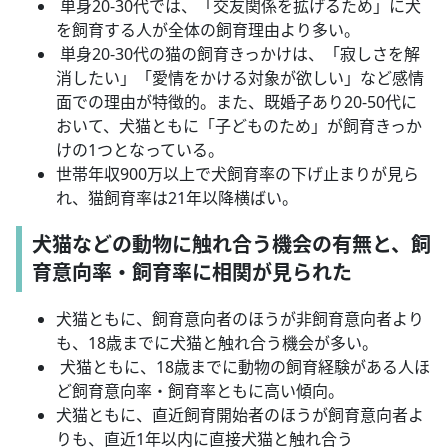
単身20-30代では、「交友関係を拡げるため」に犬
を飼育する人が全体の飼育理由より多い。
単身20-30代の猫の飼育きっかけは、「寂しさを解
消したい」「愛情をかける対象が欲しい」など感情
面での理由が特徴的。また、既婚子あり20-50代に
おいて、犬猫ともに「子どものため」が飼育きっか
けの1つとなっている。
世帯年収900万以上で犬飼育率の下げ止まりが見ら
れ、猫飼育率は21年以降横ばい。
犬猫などの動物に触れ合う機会の有無と、飼
育意向率・飼育率に相関が見られた
犬猫ともに、飼育意向者のほうが非飼育意向者より
も、18歳までに犬猫と触れ合う機会が多い。
犬猫ともに、18歳までに動物の飼育経験がある人ほ
ど飼育意向率・飼育率ともに高い傾向。
犬猫ともに、直近飼育開始者のほうが飼育意向者よ
りも、直近1年以内に直接犬猫と触れ合う