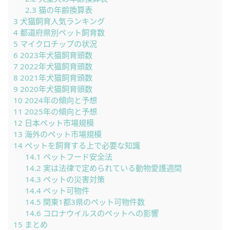
2.3
猫の年齢換算表
3
犬猫飼育人気ランキング
4
都道府県別ペット飼育数
5
マイクロチップの状況
6
2023年犬猫飼育頭数
7
2022年犬猫飼育頭数
8
2021年犬猫飼育頭数
9
2020年犬猫飼育頭数
10
2024年の傾向と予想
11
2025年の傾向と予想
12
日本ペット市場規模
13
海外のペット市場規模
14
ペットを飼育する上で必要な知識
14.1
ペットフード安全法
14.2
実は法律で定められている動物愛護週間
14.3
ペットの災害対策
14.4
ペット可物件
14.5
関東1都3県のペット可物件数
14.6
コロナウイルスのペットへの影響
15
まとめ