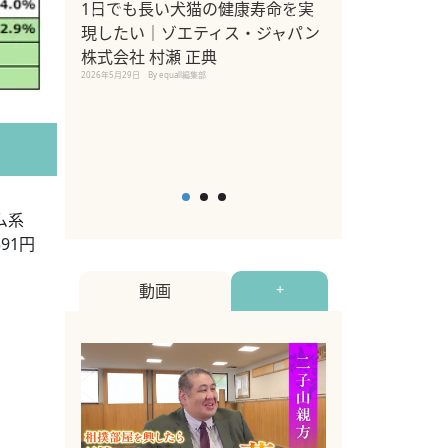
1日でも長い犬猫の健康寿命を実
Sippo Fest
現したい｜ゾエティス・ジャパン
タ)×equall
株式会社 村瀬 正典
レーナー今村真
2026年5月29日
By equall編集部
トの魅力とイベ
点も解説
2026年5月12日
By equall
ム系
91円
動画
+