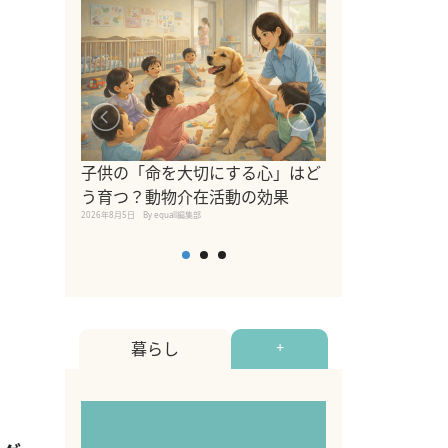
シニア猫向けキ
ブランドを比較
子供の「命を大切にする心」はど
えの注意点も解
う育つ？動物介在活動の効果
2026年8月4日
By equall編
2026年8月5日
By equall編集部
暮らし
+