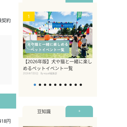
1
2
険契約
【2026年版】犬や猫と一緒に楽し
参宮橋でペット
めるペットイベント一覧
2020年7月24日
By equall
2026年7月5日
By equall編集部
豆知識
+
18円