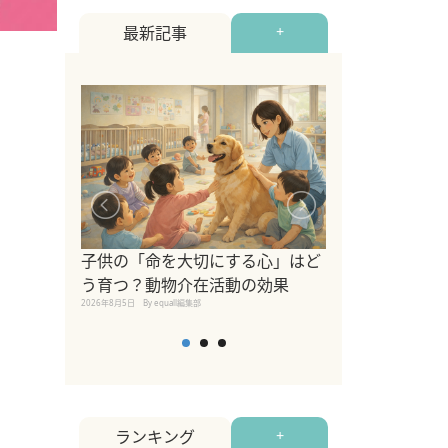
最新記事
+
シニア猫向けキ
ブランドを比較
子供の「命を大切にする心」はど
えの注意点も解
う育つ？動物介在活動の効果
2026年8月4日
By equall編
2026年8月5日
By equall編集部
ランキング
+