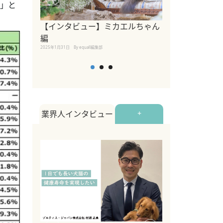
費」と
【インタビュー】ミカエルちゃん
【インタビュー
編
2025年1月30日
By equall
2025年1月31日
By equall編集部
業界人インタビュー
+