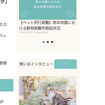
ング」
【ペット同行避難】熊本地震にお
関東の愛犬家に
ったた
ける動物避難所開設状況
ポット！ペット
2026年7月30日
By equall編集部
ペット宿・日帰
ペッ
2026年7月7日
By equall編
「飼育
飼い主インタビュー
+
が