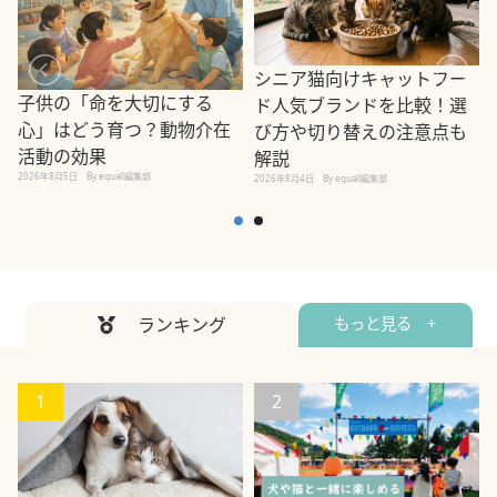
シニア猫向けキャットフー
子供の「命を大切にする
ド人気ブランドを比較！選
心」はどう育つ？動物介在
び方や切り替えの注意点も
活動の効果
解説
2026年8月5日
By equall編集部
2026年8月4日
By equall編集部
2
ランキング
もっと見る +
1
2