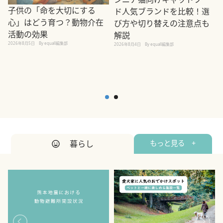
子供の「命を大切にする
ド人気ブランドを比較！選
心」はどう育つ？動物介在
び方や切り替えの注意点も
活動の効果
解説
2026年8月5日
By equall編集部
2026年8月4日
By equall編集部
2
暮らし
もっと見る +