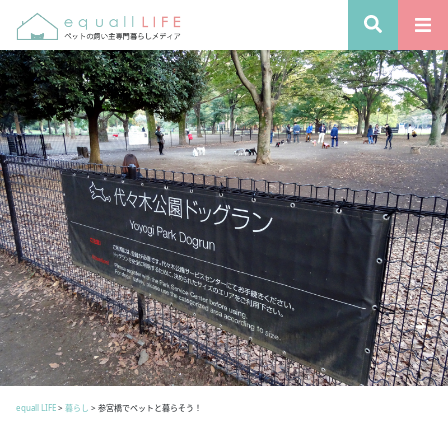
equall LIFE
>
暮らし
>
参宮橋でペットと暮らそう！