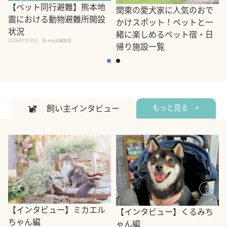
【ペット同行避難】熊本地
関東の愛犬家に人気のおで
震における動物避難所開設
かけスポット！ペットと一
状況
緒に楽しめるペット宿・日
2026年7月30日
By equall編集部
帰り施設一覧
2
2026年7月7日
By equall編集部
飼い主インタビュー
もっと見る +
【インタビュー】ミカエル
【インタビュー】くるみち
ちゃん編
ゃん編