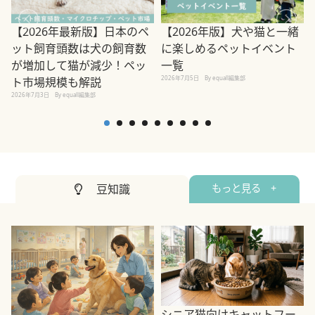
【2026年最新版】日本のペ
【2026年版】犬や猫と一緒
ット飼育頭数は犬の飼育数
に楽しめるペットイベント
2
が増加して猫が減少！ペッ
一覧
2026年7月5日
By equall編集部
ト市場規模も解説
2026年7月3日
By equall編集部
豆知識
もっと見る +
シニア猫向けキャットフー