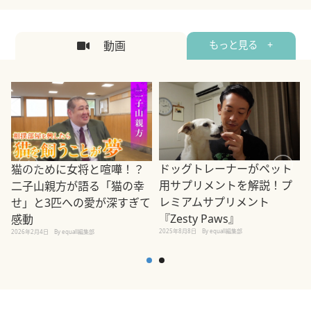
動画
もっと見る +
ドッグトレーナーがペット
猫のために女将と喧嘩！？
用サプリメントを解説！プ
二子山親方が語る「猫の幸
レミアムサプリメント
せ」と3匹への愛が深すぎて
2
『Zesty Paws』
感動
2025年8月8日
By equall編集部
2026年2月4日
By equall編集部