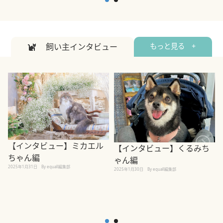
飼い主インタビュー
もっと見る +
【インタビュー】ミカエル
【インタビュー】くるみち
ちゃん編
ゃん編
2025年1月31日
By equall編集部
2
2025年1月30日
By equall編集部