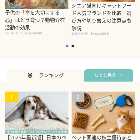
シニア猫向けキャットフー
子供の「命を大切にする
ド人気ブランドを比較！選
心」はどう育つ？動物介在
び方や切り替えの注意点も
活動の効果
解説
2026年8月5日
By equall編集部
2026年8月4日
By equall編集部
2
ランキング
もっと見る +
1
2
ペット関連の株主優待まと
【2026年最新版】日本のペ