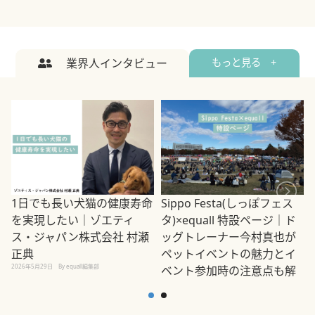
業界人インタビュー
もっと見る +
1日でも長い犬猫の健康寿命
Sippo Festa(しっぽフェス
を実現したい｜ゾエティ
タ)×equall 特設ページ｜ド
ス・ジャパン株式会社 村瀬
ッグトレーナー今村真也が
正典
ペットイベントの魅力とイ
2026年5月29日
By equall編集部
ベント参加時の注意点も解
説
2026年5月12日
By equall編集部
2