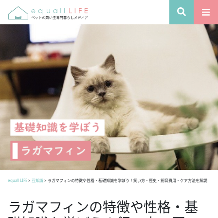
equall LIFE
>
豆知識
>
ラガマフィンの特徴や性格・基礎知識を学ぼう！飼い方・歴史・飼育費用・ケア方法を解説
ラガマフィンの特徴や性格・基