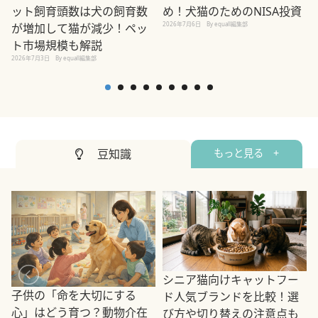
め！犬猫のためのNISA投資
ット飼育頭数は犬の飼育数
2026年7月6日
By equall編集部
が増加して猫が減少！ペッ
2
ト市場規模も解説
2026年7月3日
By equall編集部
豆知識
もっと見る +
シニア猫向けキャットフー
子供の「命を大切にする
ド人気ブランドを比較！選
心」はどう育つ？動物介在
び方や切り替えの注意点も