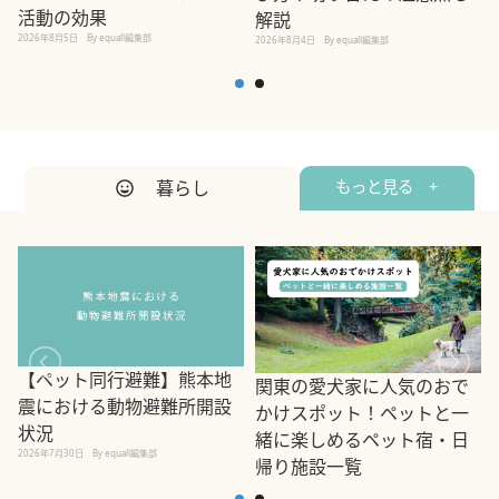
活動の効果
解説
2026年8月5日
By equall編集部
2026年8月4日
By equall編集部
2
暮らし
もっと見る +
【ペット同行避難】熊本地
関東の愛犬家に人気のおで
震における動物避難所開設
かけスポット！ペットと一
状況
緒に楽しめるペット宿・日
2026年7月30日
By equall編集部
帰り施設一覧
2
2026年7月7日
By equall編集部