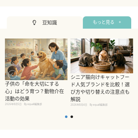
豆知識
もっと見る +
シニア猫向けキャットフー
子供の「命を大切にする
ド人気ブランドを比較！選
心」はどう育つ？動物介在
び方や切り替えの注意点も
活動の効果
解説
2026年8月5日
By equall編集部
2026年8月4日
By equall編集部
2