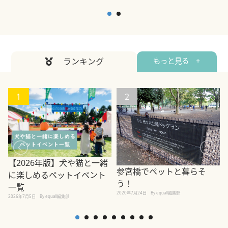
ランキング
もっと見る +
1
2
【2026年版】犬や猫と一緒
参宮橋でペットと暮らそ
に楽しめるペットイベント
う！
一覧
2020年7月24日
By equall編集部
2026年7月5日
By equall編集部
2