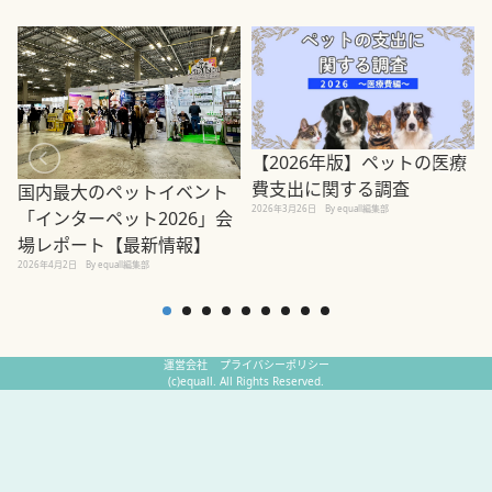
【2026年版】ペットの医療
費支出に関する調査
国内最大のペットイベント
2026年3月26日
By equall編集部
「インターペット2026」会
場レポート【最新情報】
2
2026年4月2日
By equall編集部
運営会社
プライバシーポリシー
(c)equall. All Rights Reserved.