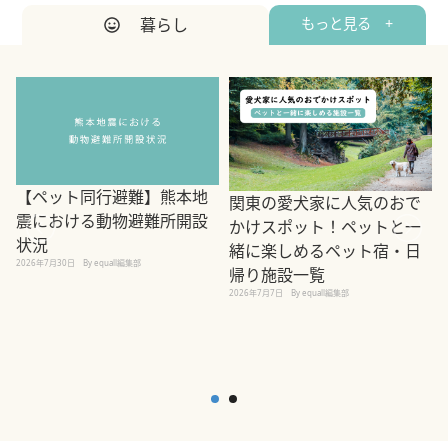
暮らし
もっと見る +
【ペット同行避難】熊本地
関東の愛犬家に人気のおで
震における動物避難所開設
かけスポット！ペットと一
状況
緒に楽しめるペット宿・日
2026年7月30日
By equall編集部
帰り施設一覧
2
2026年7月7日
By equall編集部