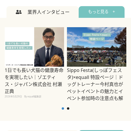
業界人インタビュー
もっと見る +
1日でも長い犬猫の健康寿命
Sippo Festa(しっぽフェス
を実現したい｜ゾエティ
タ)×equall 特設ページ｜ド
ス・ジャパン株式会社 村瀬
ッグトレーナー今村真也が
正典
ペットイベントの魅力とイ
2026年5月29日
By equall編集部
ベント参加時の注意点も解
説
2026年5月12日
By equall編集部
2