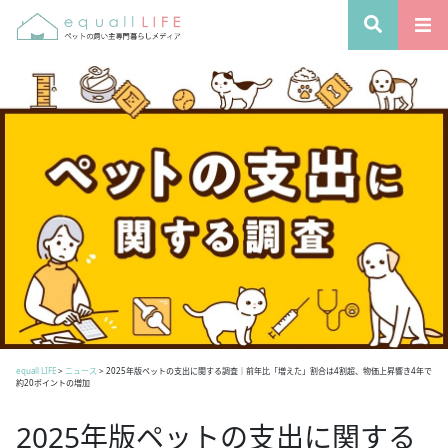
equall LIFE
>
ニュース
>
2025年版ペットの支出に関する調査｜前年比「増えた」割合は4割超、物価上昇響き4年で
約20ポイントの増加
2025年版ペットの支出に関する