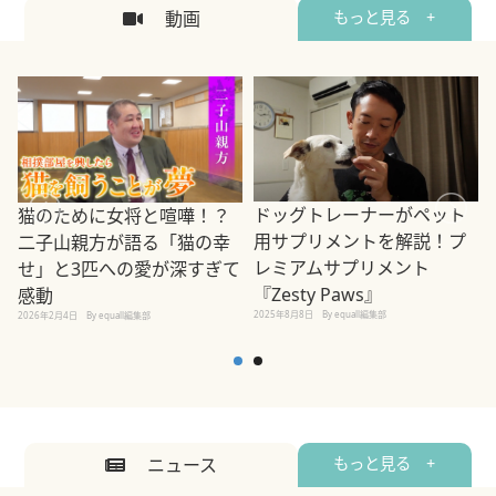
動画
もっと見る +
ドッグトレーナーがペット
猫のために女将と喧嘩！？
用サプリメントを解説！プ
二子山親方が語る「猫の幸
レミアムサプリメント
せ」と3匹への愛が深すぎて
2
『Zesty Paws』
感動
2025年8月8日
By equall編集部
2026年2月4日
By equall編集部
ニュース
もっと見る +