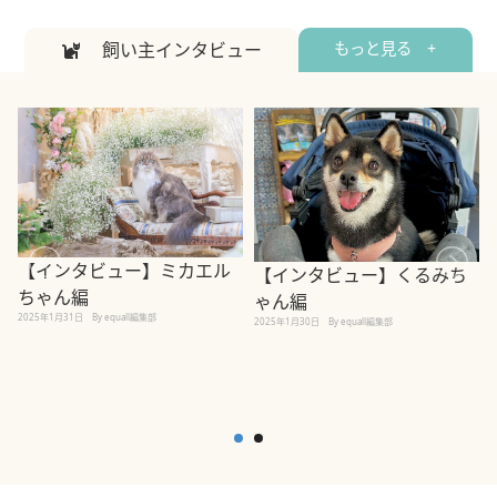
飼い主インタビュー
もっと見る +
【インタビュー】ミカエル
【インタビュー】くるみち
ちゃん編
ゃん編
2025年1月31日
By equall編集部
2
2025年1月30日
By equall編集部