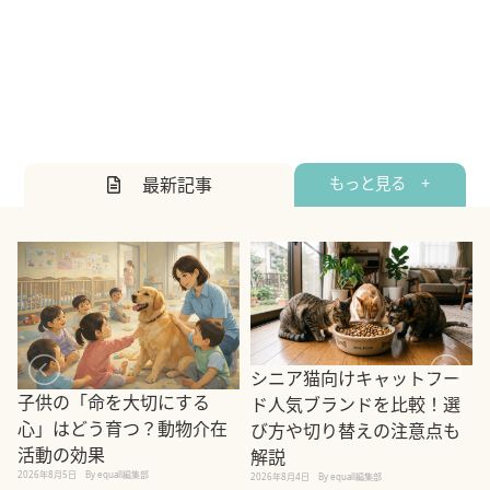
最新記事
もっと見る +
シニア猫向けキャットフー
子供の「命を大切にする
ド人気ブランドを比較！選
心」はどう育つ？動物介在
び方や切り替えの注意点も
活動の効果
解説
2026年8月5日
By equall編集部
2026年8月4日
By equall編集部
2