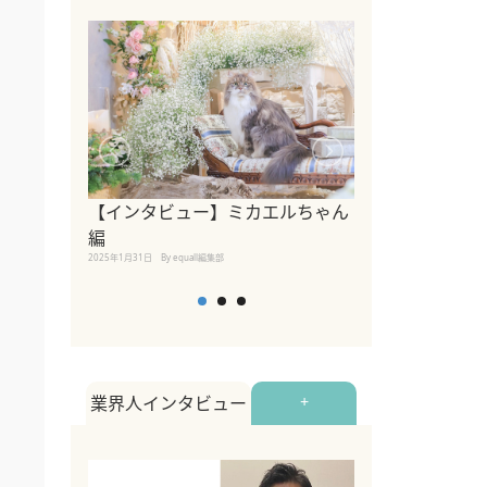
【インタビュー】ミカエルちゃん
【インタビュー
編
2025年1月30日
By equall
2025年1月31日
By equall編集部
業界人インタビュー
+