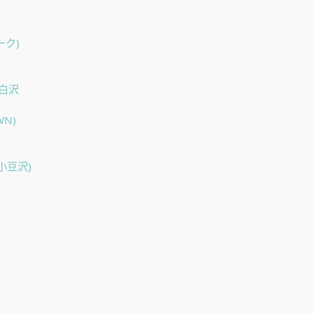
ク)
馬白沢
WN)
小豆沢)