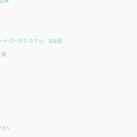
中目黒
ンク フード ロータス カフェ） 五反田
芝浦
グラン