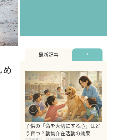
最新記事
+
しめ
シニア猫向けキ
ブランドを比較
子供の「命を大切にする心」はど
えの注意点も解
う育つ？動物介在活動の効果
2026年8月4日
By equall編
2026年8月5日
By equall編集部