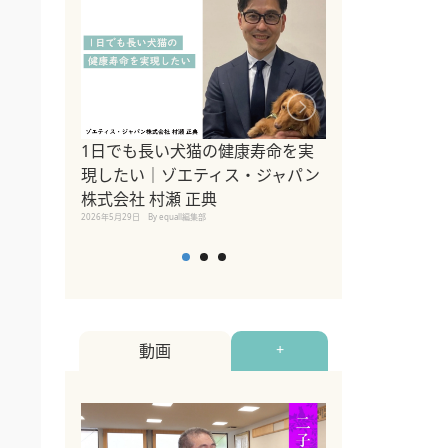
1日でも長い犬猫の健康寿命を実
Sippo Fest
現したい｜ゾエティス・ジャパン
タ)×equall
株式会社 村瀬 正典
レーナー今村真
2026年5月29日
By equall編集部
トの魅力とイベ
点も解説
2026年5月12日
By equall
動画
+