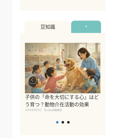
豆知識
+
シニア猫向けキ
ブランドを比較
子供の「命を大切にする心」はど
えの注意点も解
う育つ？動物介在活動の効果
2026年8月4日
By equall編
2026年8月5日
By equall編集部