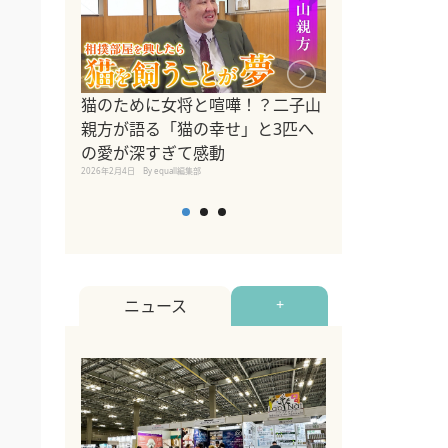
ドッグトレーナ
猫のために女将と喧嘩！？二子山
リメントを解説
親方が語る「猫の幸せ」と3匹へ
リメント『Zest
の愛が深すぎて感動
2025年8月8日
By equall編
2026年2月4日
By equall編集部
ニュース
+