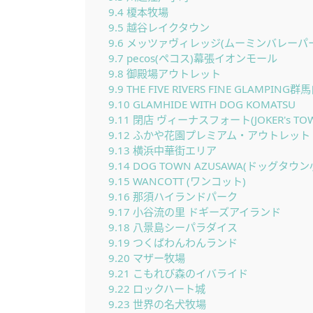
9.4
榎本牧場
9.5
越谷レイクタウン
9.6
メッツァヴィレッジ(ムーミンバレーパー
9.7
pecos(ペコス)幕張イオンモール
9.8
御殿場アウトレット
9.9
THE FIVE RIVERS FINE GLAMPING群
9.10
GLAMHIDE WITH DOG KOMATSU
9.11
閉店 ヴィーナスフォート(JOKER's TO
9.12
ふかや花園プレミアム・アウトレット
9.13
横浜中華街エリア
9.14
DOG TOWN AZUSAWA(ドッグタウン
9.15
WANCOTT (ワンコット)
9.16
那須ハイランドパーク
9.17
小谷流の里 ドギーズアイランド
9.18
八景島シーパラダイス
9.19
つくばわんわんランド
9.20
マザー牧場
9.21
こもれび森のイバライド
9.22
ロックハート城
9.23
世界の名犬牧場