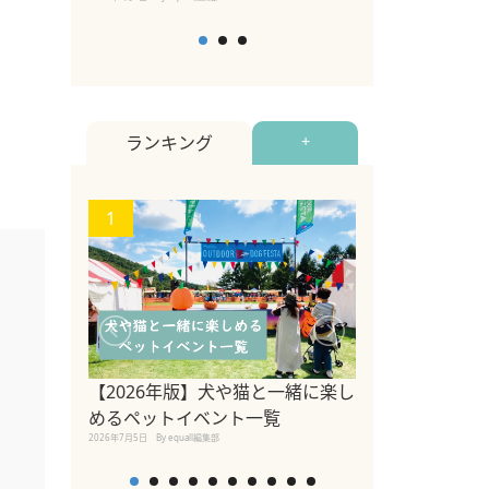
ランキング
+
1
2
関東の愛犬家に
ポット！ペット
【2026年版】犬や猫と一緒に楽し
ペット宿・日帰
めるペットイベント一覧
2026年7月7日
By equall編
2026年7月5日
By equall編集部