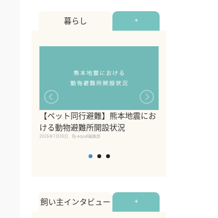
暮らし
+
【ペット同行避難】熊本地震にお
関東の愛犬家に
ける動物避難所開設状況
ポット！ペット
2026年7月30日
By equall編集部
ペット宿・日帰
2026年7月7日
By equall編
飼い主インタビュー
+