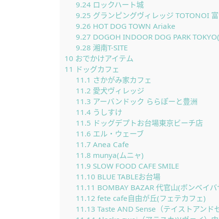
9.24
ロックハート城
9.25
グランピングヴィレッジ TOTONOI 
9.26
HOT DOG TOWN Ariake
9.27
DOGOH INDOOR DOG PARK T
9.28
湘南T-SITE
10
おでかけアイテム
11
ドッグカフェ
11.1
さかがみ家カフェ
11.2
愛犬ヴィレッジ
11.3
アーバンドック ららぽーと豊洲
11.4
うしすけ
11.5
ドッグデプトお台場東京ビーチ店
11.6
エル・ウェーブ
11.7
Anea Cafe
11.8
munya(ムニャ)
11.9
SLOW FOOD CAFE SMILE
11.10
BLUE TABLEお台場
11.11
BOMBAY BAZAR 代官山(ボンベイ
11.12
fete cafe自由が丘(フェテカフェ)
11.13
Taste AND Sense（テイストア