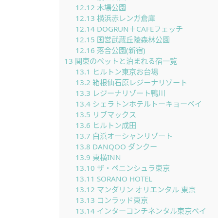
12.12
木場公園
12.13
横浜赤レンガ倉庫
12.14
DOGRUN＋CAFEフェッチ
12.15
国営武蔵丘陵森林公園
12.16
落合公園(新宿)
13
関東のペットと泊まれる宿一覧
13.1
ヒルトン東京お台場
13.2
箱根仙石原レジーナリゾート
13.3
レジーナリゾート鴨川
13.4
シェラトンホテルトーキョーベイ
13.5
リブマックス
13.6
ヒルトン成田
13.7
白浜オーシャンリゾート
13.8
DANQOO ダンクー
13.9
東横INN
13.10
ザ・ペニンシュラ東京
13.11
SORANO HOTEL
13.12
マンダリン オリエンタル 東京
13.13
コンラッド東京
13.14
インターコンチネンタル東京ベイ