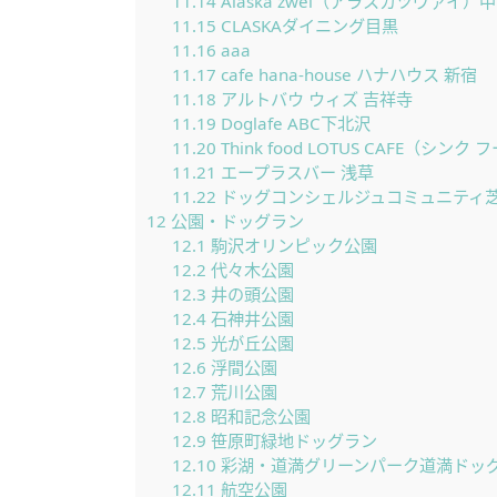
11.14
Alaska zwei（アラスカツヴァイ）
11.15
CLASKAダイニング目黒
11.16
aaa
11.17
cafe hana-house ハナハウス 新宿
11.18
アルトバウ ウィズ 吉祥寺
11.19
Doglafe ABC下北沢
11.20
Think food LOTUS CAFE（シ
11.21
エープラスバー 浅草
11.22
ドッグコンシェルジュコミュニティ
12
公園・ドッグラン
12.1
駒沢オリンピック公園
12.2
代々木公園
12.3
井の頭公園
12.4
石神井公園
12.5
光が丘公園
12.6
浮間公園
12.7
荒川公園
12.8
昭和記念公園
12.9
笹原町緑地ドッグラン
12.10
彩湖・道満グリーンパーク道満ドッ
12.11
航空公園