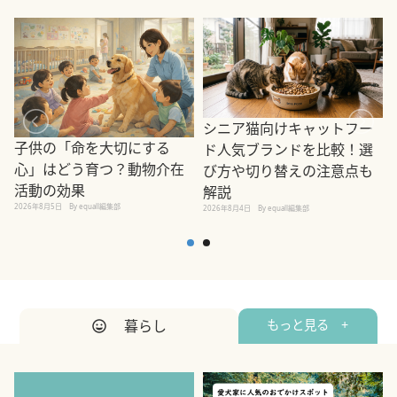
シニア猫向けキャットフー
子供の「命を大切にする
ド人気ブランドを比較！選
心」はどう育つ？動物介在
び方や切り替えの注意点も
活動の効果
解説
2026年8月5日
By equall編集部
2026年8月4日
By equall編集部
2
暮らし
もっと見る +