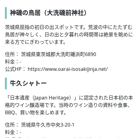
神磯の鳥居（大洗磯前神社）
茨城県屈指の初日の出スポットです。荒波の中にたたずむ
鳥居が神々しく、日の出と夕暮れの時間帯は絶景を眺めに
来る方でにぎわっています。
住所： 茨城県東茨城郡大洗町磯浜町6890
料金：-
公式HP： https://www.oarai-isosakijinja.net/
牛久シャトー
「日本遺産（Japan Heritage）」に認定された日本初の本
格的ワイン醸造場です。当時のワイン造りの資料や食事、
BBQ、買い物を楽しめます。
住所： 茨城県牛久市中央3-20-1
料金：-