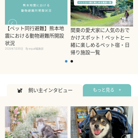
【ペット同行避難】熊本地
関東の愛犬家に人気のおで
震における動物避難所開設
かけスポット！ペットと一
状況
緒に楽しめるペット宿・日
2026年7月30日
By equall編集部
帰り施設一覧
2
2026年7月7日
By equall編集部
飼い主インタビュー
もっと見る +