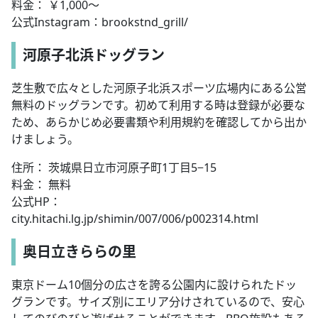
料金： ￥1,000～
公式Instagram：brookstnd_grill/
河原子北浜ドッグラン
芝生敷で広々とした河原子北浜スポーツ広場内にある公営
無料のドッグランです。初めて利用する時は登録が必要な
ため、あらかじめ必要書類や利用規約を確認してから出か
けましょう。
住所： 茨城県日立市河原子町1丁目5−15
料金： 無料
公式HP：
city.hitachi.lg.jp/shimin/007/006/p002314.html
奥日立きららの里
東京ドーム10個分の広さを誇る公園内に設けられたドッ
グランです。サイズ別にエリア分けされているので、安心