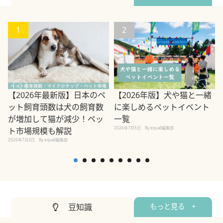
1
2
【2026年最新版】日本のペ
【2026年版】犬や猫と一緒
ット飼育頭数は犬の飼育数
に楽しめるペットイベント
2
が増加して猫が減少！ペッ
一覧
2026年7月5日
By equall編集部
ト市場規模も解説
2026年7月3日
By equall編集部
豆知識
もっと見る +