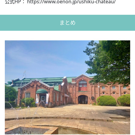
公式HP： https://www.oenon.jp/ushiku-chateau/
まとめ