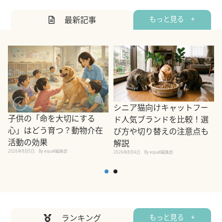
最新記事
もっと見る +
シニア猫向けキャットフー
子供の「命を大切にする
ド人気ブランドを比較！選
心」はどう育つ？動物介在
び方や切り替えの注意点も
活動の効果
解説
2026年8月5日
By equall編集部
2026年8月4日
By equall編集部
2
ランキング
もっと見る +