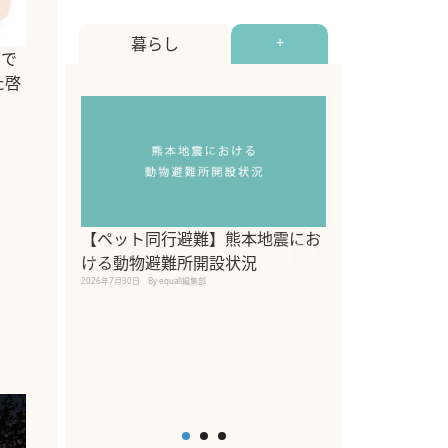
暮らし
+
しで
た啓
【ペット同行避難】熊本地震にお
関東の愛犬家に
ける動物避難所開設状況
ポット！ペット
2026年7月30日
By equall編集部
ペット宿・日帰
2026年7月7日
By equall編