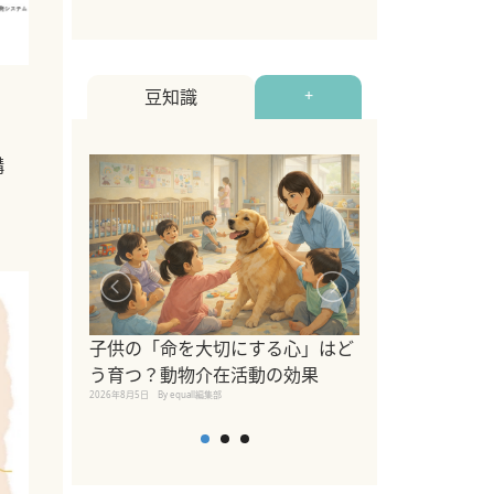
豆知識
+
構
シニア猫向けキ
ブランドを比較
子供の「命を大切にする心」はど
えの注意点も解
う育つ？動物介在活動の効果
2026年8月4日
By equall編
2026年8月5日
By equall編集部