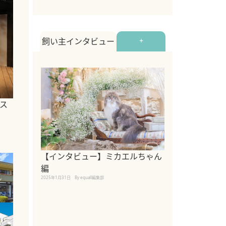
飼い主インタビュー
+
ス
【インタビュー】ミカエルちゃん
【インタビュー
編
2025年1月30日
By equall
2025年1月31日
By equall編集部