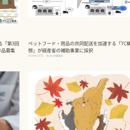
る「第3回
ペットフード・用品の共同配送を加速する「TC
作品募集
想」が経産省の補助事業に採択
2026年1月7日
By equall編集部