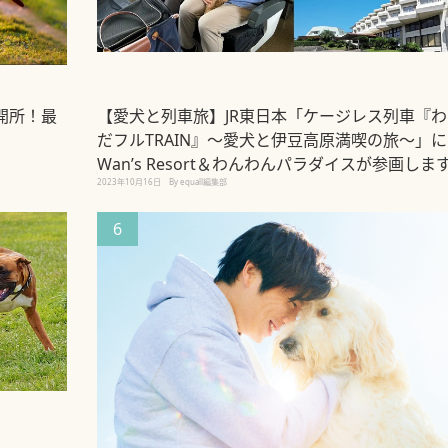
開所！最
【愛犬と列車旅】JR東日本「ケージレス列車『わ
だフルTRAIN』～愛犬と伊豆高原満喫の旅～」に
Wan’s Resort＆わんわんパラダイスが参画しま
2023年10月16日
By equall編集部
6