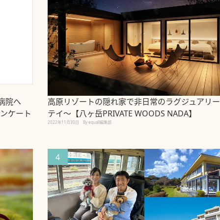
病院へ
高原リゾートの隠れ家で非日常のラグジュアリー
アンケート
テイ～【八ヶ岳PRIVATE WOODS NADA】
2022年11月30日
By equall編集部
4