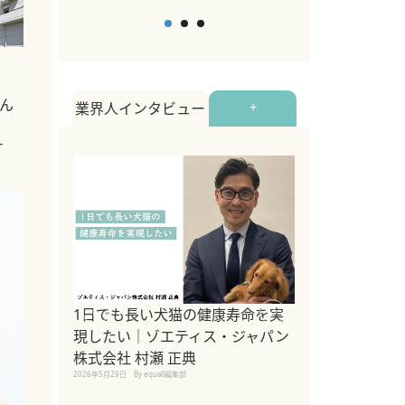
ん
業界人インタビュー
+
す
1日でも長い犬猫の健康寿命を実
Sippo Fest
現したい｜ゾエティス・ジャパン
タ)×equall
株式会社 村瀬 正典
レーナー今村真
2026年5月29日
By equall編集部
トの魅力とイベ
点も解説