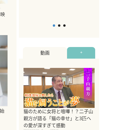
2026年5月12日
By equall
必
、映
動画
+
始
ドッグトレーナ
猫のために女将と喧嘩！？二子山
リメントを解説
親方が語る「猫の幸せ」と3匹へ
リメント『Zest
の愛が深すぎて感動