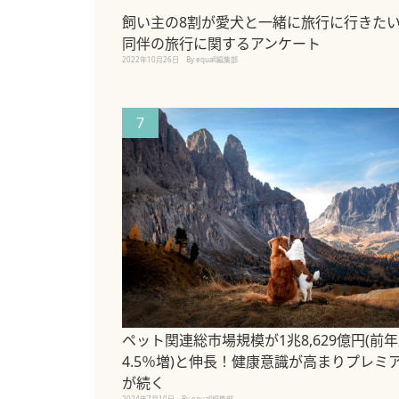
飼い主の8割が愛犬と一緒に旅行に行きたい
同伴の旅行に関するアンケート
2022年10月26日
By equall編集部
7
ペット関連総市場規模が1兆8,629億円(前
4.5％増)と伸長！健康意識が高まりプレミ
が続く
2024年7月10日
By equall編集部