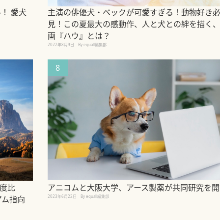
！ 愛犬
主演の俳優犬・ベックが可愛すぎる！動物好き
見！この夏最大の感動作、人と犬との絆を描く
画『ハウ』とは？
2022年8月9日
By equall編集部
8
年度比
アニコムと大阪大学、アース製薬が共同研究を開
2023年6月22日
By equall編集部
アム指向