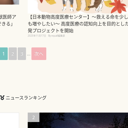
獣医師ア
【日本動物高度医療センター】～救える命を少
できる」
も増やしたい～ 高度医療の認知向上を目的とし
発プロジェクトを開始
2025年11月17日
By equall編集部
1
2
3
…
次へ
ニュースランキング
2