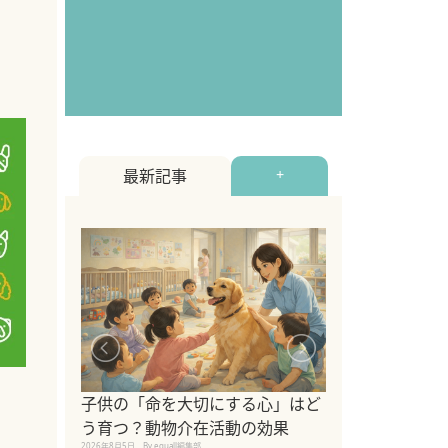
最新記事
+
シニア猫向けキ
位！
ブランドを比較
子供の「命を大切にする心」はど
えの注意点も解
う育つ？動物介在活動の効果
2026年8月4日
By equall編
2026年8月5日
By equall編集部