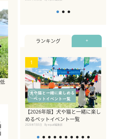
ランキング
+
1
2
低
【2026年版】犬や猫と一緒に楽し
トイプードルの
めるペットイベント一覧
い方・毛色・歴
2026年7月5日
By equall編集部
説【犬種】
2025年11月18日
By equal