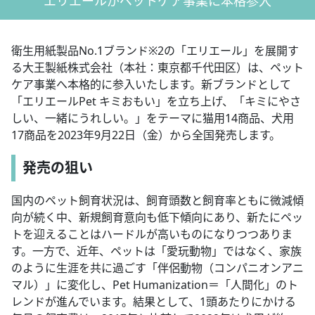
エリエールがペットケア事業に本格参入
衛生用紙製品No.1ブランド※2の「エリエール」を展開す
る大王製紙株式会社（本社：東京都千代田区）は、ペット
ケア事業へ本格的に参入いたします。新ブランドとして
「エリエールPet キミおもい」を立ち上げ、「キミにやさ
しい、一緒にうれしい。」をテーマに猫用14商品、犬用
17商品を2023年9月22日（金）から全国発売します。
発売の狙い
国内のペット飼育状況は、飼育頭数と飼育率ともに微減傾
向が続く中、新規飼育意向も低下傾向にあり、新たにペッ
トを迎えることはハードルが高いものになりつつありま
す。一方で、近年、ペットは「愛玩動物」ではなく、家族
のように生涯を共に過ごす「伴侶動物（コンパニオンアニ
マル）」に変化し、Pet Humanization＝「人間化」のト
レンドが進んでいます。結果として、1頭あたりにかける