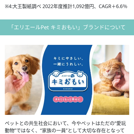
※4:大王製紙調べ 2022年度推計1,092億円、CAGR＋6.6％
「エリエールPet キミおもい」ブランドについて
ペットとの共生社会において、今やペットはただの“愛玩
動物”ではなく、“家族の一員”として大切な存在となって