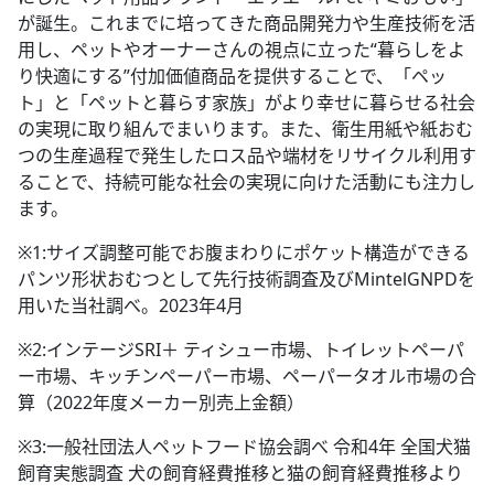
が誕生。これまでに培ってきた商品開発力や生産技術を活
用し、ペットやオーナーさんの視点に立った“暮らしをよ
り快適にする”付加価値商品を提供することで、「ペッ
ト」と「ペットと暮らす家族」がより幸せに暮らせる社会
の実現に取り組んでまいります。また、衛生用紙や紙おむ
つの生産過程で発生したロス品や端材をリサイクル利用す
ることで、持続可能な社会の実現に向けた活動にも注力し
ます。
※1:サイズ調整可能でお腹まわりにポケット構造ができる
パンツ形状おむつとして先行技術調査及びMintelGNPDを
用いた当社調べ。2023年4月
※2:インテージSRI＋ ティシュー市場、トイレットペーパ
ー市場、キッチンペーパー市場、ペーパータオル市場の合
算（2022年度メーカー別売上金額）
※3:一般社団法人ペットフード協会調べ 令和4年 全国犬猫
飼育実態調査 犬の飼育経費推移と猫の飼育経費推移より