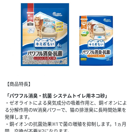
【商品特長】
「パワフル消臭・抗菌 システムトイレ用ネコ砂」
・ゼオライトによる臭気成分の吸着作用と、銅イオンによ
る分解作用のW消臭パワーで、猫の排泄臭に長時間効果を
発揮します。
・銅イオンの抗菌効果※1で菌の増殖を抑制します。1ヵ月
間、交換が不要※2になります。