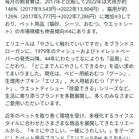
毎月の飼育費は、2017年と比較して2022年は犬用が約
146%（2017年9,543円→2022年13,904円）、猫用が約
126%（2017年5,777円→2022年7,286円）に増加※3して
おり、ペット用品（猫砂、シーツ、おむつ、ウエットシー
ト）の市場規模も伸長傾向※4にあります。
エリエールは「やさしく触れていいですか」をブランドス
ローガンに、1979年のティシューおよびトイレットペー
パーの発売以降、44年にわたってなによりも「品質」に
こだわり、「どこまで人にやさしくできるか」を追い求め
てまいりました。現在は、ベビー用紙おむつ「グーン」、
生理用ナプキン「エリス」、大人用紙おむつ「アテン
ト」、ウエットティシュー「除菌できる」シリーズなど、
生活に寄り添うブランドを多数展開し、多くのみなさまに
ご愛用いただいています。
近年のペットを取り巻く環境を受け、多様化するライフス
タイルに合わせたさまざまな商品を展開してきたエリエー
ルから、「キミにやさしい、一緒にうれしい。」をテーマ
にしたペット用品ブランド「エリエールPet キミおもい」