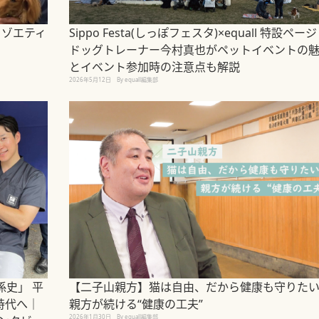
｜ゾエティ
Sippo Festa(しっぽフェスタ)×equall 特設ペー
ドッグトレーナー今村真也がペットイベントの
とイベント参加時の注意点も解説
2026年5月12日
By equall編集部
史」 平
【二子山親方】猫は自由、だから健康も守りた
時代へ｜
親方が続ける“健康の工夫”
2026年1月30日
By equall編集部