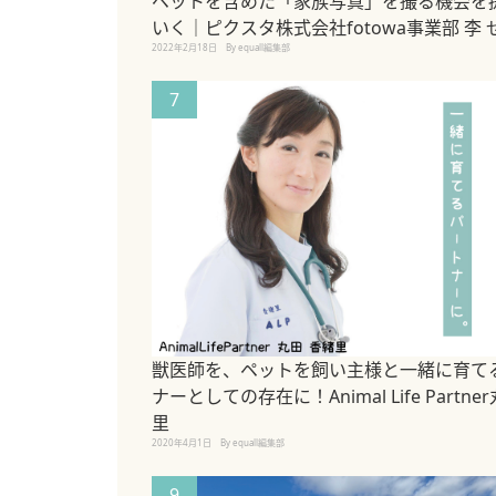
ペットを含めた「家族写真」を撮る機会を
いく｜ピクスタ株式会社fotowa事業部 李 
2022年2月18日
By equall編集部
7
獣医師を、ペットを飼い主様と一緒に育て
ナーとしての存在に！Animal Life Partne
里
2020年4月1日
By equall編集部
9