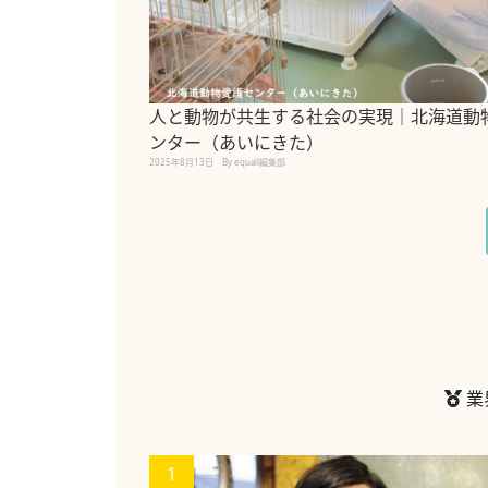
人と動物が共生する社会の実現｜北海道動
ンター（あいにきた）
2025年8月13日
By equall編集部
業
1