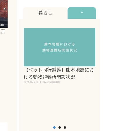
暮らし
+
お店
【ペット同行避難】熊本地震にお
関東の愛犬家に
ける動物避難所開設状況
ポット！ペット
2026年7月30日
By equall編集部
ペット宿・日帰
2026年7月7日
By equall編