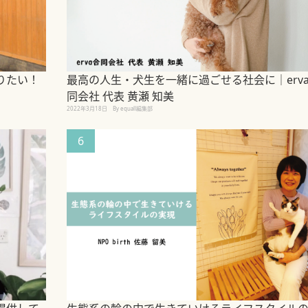
りたい！
最高の人生・犬生を一緒に過ごせる社会に｜erv
同会社 代表 黄瀬 知美
2022年3月18日
By equall編集部
6