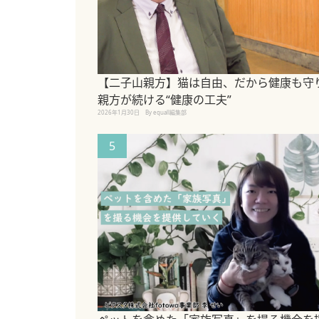
【二子山親方】猫は自由、だから健康も守
親方が続ける“健康の工夫”
2026年1月30日
By equall編集部
5