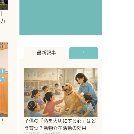
ジ｜
魅力
最新記事
+
シニア猫向けキ
ブランドを比較
い！
子供の「命を大切にする心」はど
えの注意点も解
う育つ？動物介在活動の効果
2026年8月4日
By equall編
2026年8月5日
By equall編集部