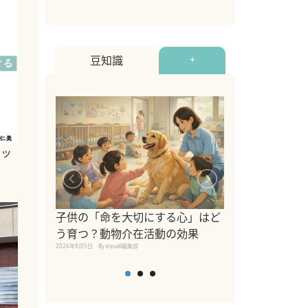
豆知識
+
ベッ
シニア猫向けキ
ブランドを比較
子供の「命を大切にする心」はど
えの注意点も解
う育つ？動物介在活動の効果
2026年8月4日
By equall編
2026年8月5日
By equall編集部