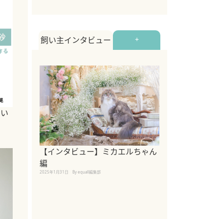
飼い主インタビュー
+
飼い
【インタビュー】ミカエルちゃん
【インタビュー
編
2025年1月30日
By equall
2025年1月31日
By equall編集部