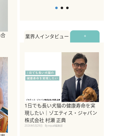
a合
業界人インタビュー
+
1日でも長い犬猫の健康寿命を実
Sippo Fest
現したい｜ゾエティス・ジャパン
タ)×equall
株式会社 村瀬 正典
レーナー今村真
2026年5月29日
By equall編集部
トの魅力とイベ
点も解説