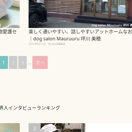
物愛護セ
楽しく通いやすい、話しやすいアットホームな
｜dog salon Mauruuru 坪川 美穂
2025年8月13日
By equall編集部
1
2
3
…
次へ
界人インタビューランキング
2