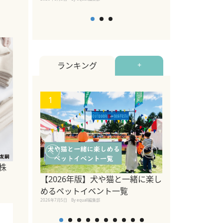
ランキング
+
1
2
関東の愛犬家に
株
ポット！ペット
【2026年版】犬や猫と一緒に楽し
ペット宿・日帰
めるペットイベント一覧
2026年7月7日
By equall編
2026年7月5日
By equall編集部