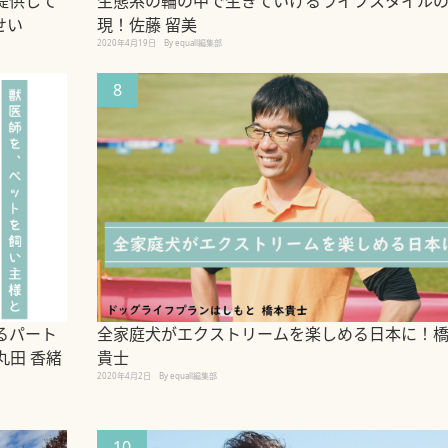
提供して
生態系の輪の中で生きていけるライフスタイル
せい
現！佐藤 留美
2020年4月19日
By equall編集部
8
るパート
全家庭犬がエクストリームを楽しめる日本に！
r丸田 香緒
貴士
2020年4月2日
By equall編集部
10