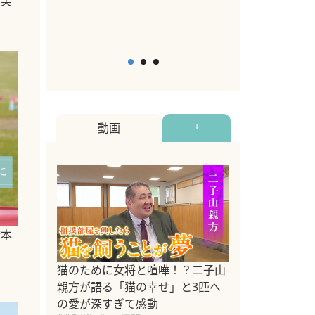
の実
2026年5月12日
By equall
動画
+
橋本
ドッグトレーナ
猫のために女将と喧嘩！？二子山
リメントを解説
親方が語る「猫の幸せ」と3匹へ
リメント『Zest
の愛が深すぎて感動