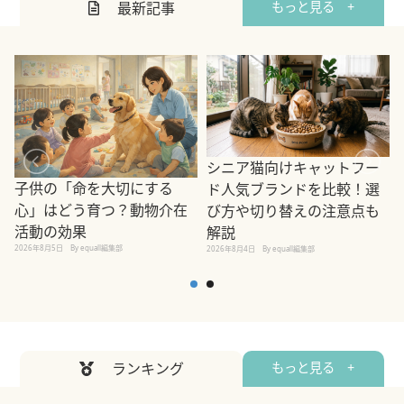
最新記事
もっと見る +
シニア猫向けキャットフー
子供の「命を大切にする
ド人気ブランドを比較！選
心」はどう育つ？動物介在
び方や切り替えの注意点も
活動の効果
解説
2026年8月5日
By equall編集部
2026年8月4日
By equall編集部
2
ランキング
もっと見る +