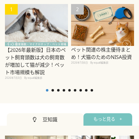
1
2
ペット関連の株主優待まと
【2026年最新版】日本のペ
め！犬猫のためのNISA投資
ット飼育頭数は犬の飼育数
2026年7月6日
By equall編集部
が増加して猫が減少！ペッ
2
ト市場規模も解説
2026年7月3日
By equall編集部
豆知識
もっと見る +