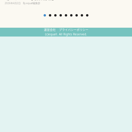
2
2026年4月2日
By equall編集部
運営会社
プライバシーポリシー
(c)equall. All Rights Reserved.