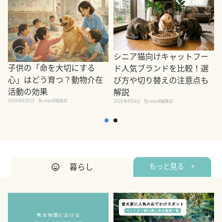
シニア猫向けキャットフー
子供の「命を大切にする
ド人気ブランドを比較！選
心」はどう育つ？動物介在
び方や切り替えの注意点も
活動の効果
解説
2026年8月5日
By equall編集部
2026年8月4日
By equall編集部
2
暮らし
もっと見る +