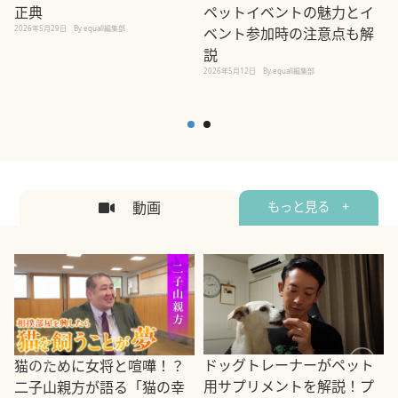
正典
ペットイベントの魅力とイ
2026年5月29日
By equall編集部
ベント参加時の注意点も解
説
2026年5月12日
By equall編集部
2
動画
もっと見る +
ドッグトレーナーがペット
猫のために女将と喧嘩！？
用サプリメントを解説！プ
二子山親方が語る「猫の幸