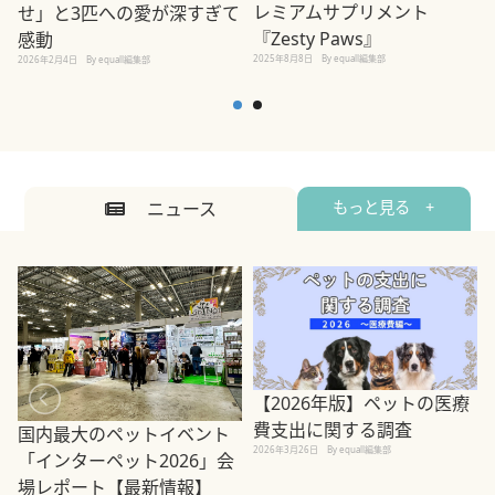
レミアムサプリメント
せ」と3匹への愛が深すぎて
2
『Zesty Paws』
感動
2025年8月8日
By equall編集部
2026年2月4日
By equall編集部
ニュース
もっと見る +
【2026年版】ペットの医療
費支出に関する調査
国内最大のペットイベント
2026年3月26日
By equall編集部
「インターペット2026」会
場レポート【最新情報】