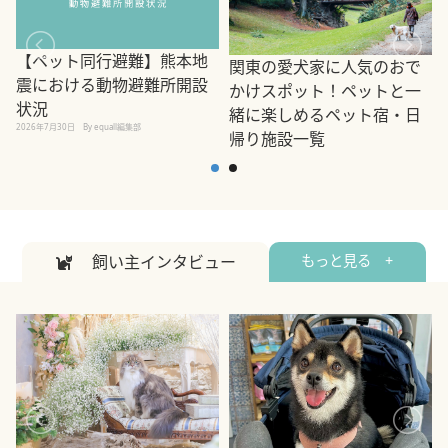
【ペット同行避難】熊本地
関東の愛犬家に人気のおで
震における動物避難所開設
かけスポット！ペットと一
状況
緒に楽しめるペット宿・日
2026年7月30日
By equall編集部
帰り施設一覧
2
2026年7月7日
By equall編集部
飼い主インタビュー
もっと見る +