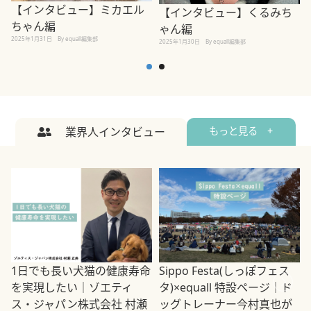
【インタビュー】ミカエル
【インタビュー】くるみち
ちゃん編
ゃん編
2025年1月31日
By equall編集部
2
2025年1月30日
By equall編集部
業界人インタビュー
もっと見る +
1日でも長い犬猫の健康寿命
Sippo Festa(しっぽフェス
を実現したい｜ゾエティ
タ)×equall 特設ページ｜ド
ス・ジャパン株式会社 村瀬
ッグトレーナー今村真也が