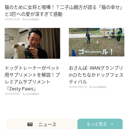
猫のために女将と喧嘩！？二子山親方が語る「猫の幸せ」
と3匹への愛が深すぎて感動
2026年2月4日
By equall編集部
ドッグトレーナーがペット
おさんぽ- WANグランプリ
用サプリメントを解説！プ
inひたちなかドッグフェス
レミアムサプリメント
ティバル
2024年10月31日
By equall編集部
『Zesty Paws』
2025年8月8日
By equall編集部
ニュース
もっと見る +