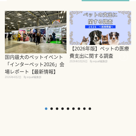
【2026年版】ペットの医療
費支出に関する調査
国内最大のペットイベント
2026年3月26日
By equall編集部
「インターペット2026」会
場レポート【最新情報】
2
2026年4月2日
By equall編集部