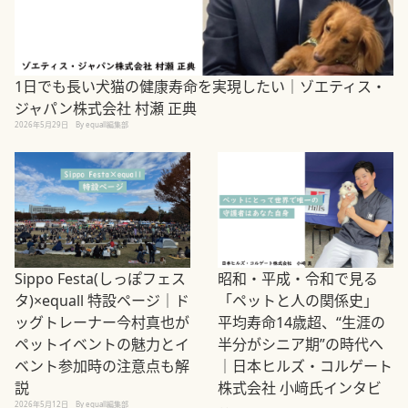
1日でも長い犬猫の健康寿命を実現したい｜ゾエティス・
ジャパン株式会社 村瀬 正典
2026年5月29日
By equall編集部
Sippo Festa(しっぽフェス
昭和・平成・令和で見る
タ)×equall 特設ページ｜ド
「ペットと人の関係史」
ッグトレーナー今村真也が
平均寿命14歳超、“生涯の
ペットイベントの魅力とイ
半分がシニア期”の時代へ
ベント参加時の注意点も解
｜日本ヒルズ・コルゲート
説
株式会社 小﨑氏インタビ
2026年5月12日
By equall編集部