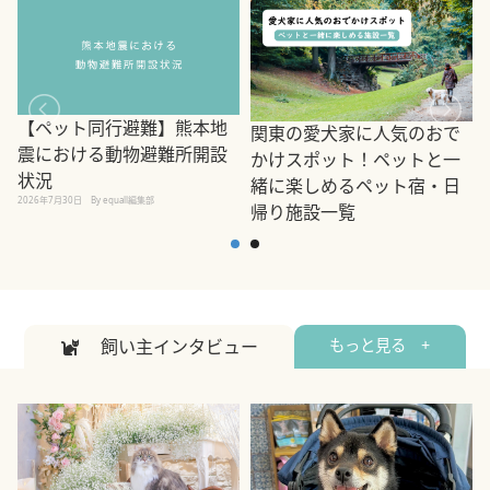
【ペット同行避難】熊本地
関東の愛犬家に人気のおで
震における動物避難所開設
かけスポット！ペットと一
状況
緒に楽しめるペット宿・日
2026年7月30日
By equall編集部
帰り施設一覧
2
2026年7月7日
By equall編集部
飼い主インタビュー
もっと見る +