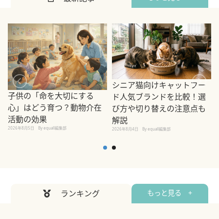
シニア猫向けキャットフー
子供の「命を大切にする
ド人気ブランドを比較！選
心」はどう育つ？動物介在
び方や切り替えの注意点も
活動の効果
解説
2026年8月5日
By equall編集部
2026年8月4日
By equall編集部
2
ランキング
もっと見る +