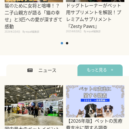
ドッグトレーナーがペット
猫のために女将と喧嘩！？
用サプリメントを解説！プ
二子山親方が語る「猫の幸
レミアムサプリメント
せ」と3匹への愛が深すぎて
2
『Zesty Paws』
感動
2025年8月8日
By equall編集部
2026年2月4日
By equall編集部
ニュース
もっと見る +
【2026年版】ペットの医療
費支出に関する調査
国内最大のペットイベント