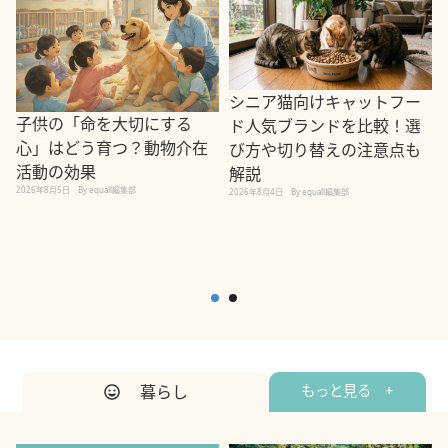
シニア猫向けキャットフー
子供の「命を大切にする
ド人気ブランドを比較！選
心」はどう育つ？動物介在
び方や切り替えの注意点も
活動の効果
解説
2026年8月5日
By equall編集部
2026年8月4日
By equall編集部
2
暮らし
もっと見る +