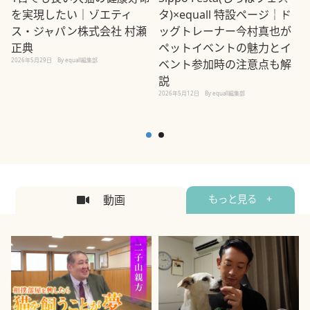
を実現したい｜ゾエティ
タ)×equall 特設ページ｜ド
ス・ジャパン株式会社 村瀬
ッグトレーナー今村真也が
正典
ペットイベントの魅力とイ
2026年5月29日
By equall編集部
ベント参加時の注意点も解
説
2026年5月12日
By equall編集部
2
動画
もっと見る +