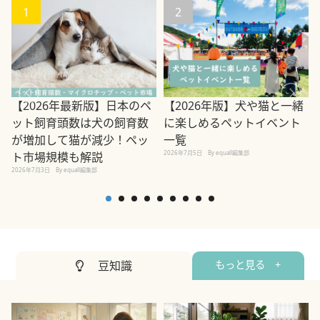
1
2
【2026年最新版】日本のペ
【2026年版】犬や猫と一緒
ット飼育頭数は犬の飼育数
に楽しめるペットイベント
が増加して猫が減少！ペッ
一覧
2026年7月5日
By equall編集部
ト市場規模も解説
2026年7月3日
By equall編集部
2
豆知識
もっと見る +