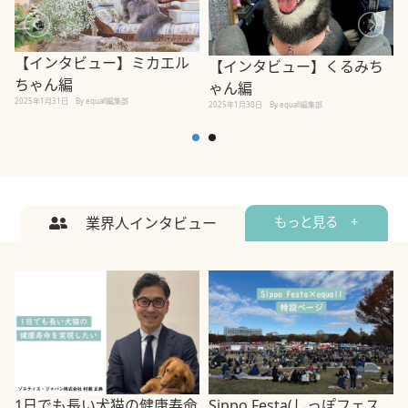
【インタビュー】ミカエル
【インタビュー】くるみち
ちゃん編
ゃん編
2025年1月31日
By equall編集部
2
2025年1月30日
By equall編集部
業界人インタビュー
もっと見る +
1日でも長い犬猫の健康寿命
Sippo Festa(しっぽフェス