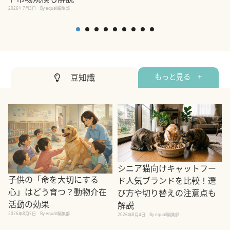
2026年7月3日
By equall編集部
豆知識
もっと見る +
シニア猫向けキャットフー
子供の「命を大切にする
ド人気ブランドを比較！選
心」はどう育つ？動物介在
び方や切り替えの注意点も
活動の効果
解説
2026年8月5日
By equall編集部
2026年8月4日
By equall編集部
2