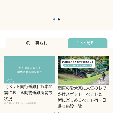
暮らし
もっと見る +
【ペット同行避難】熊本地
関東の愛犬家に人気のおで
震における動物避難所開設
かけスポット！ペットと一
状況
緒に楽しめるペット宿・日
2026年7月30日
By equall編集部
帰り施設一覧
2
2026年7月7日
By equall編集部