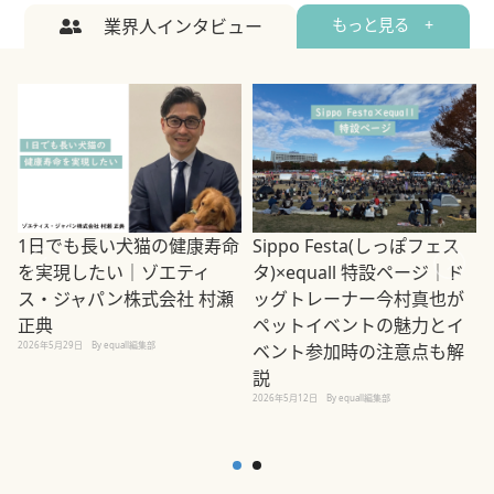
業界人インタビュー
もっと見る +
1日でも長い犬猫の健康寿命
Sippo Festa(しっぽフェス
を実現したい｜ゾエティ
タ)×equall 特設ページ｜ド
ス・ジャパン株式会社 村瀬
ッグトレーナー今村真也が
正典
ペットイベントの魅力とイ
2026年5月29日
By equall編集部
ベント参加時の注意点も解
説
2026年5月12日
By equall編集部
2