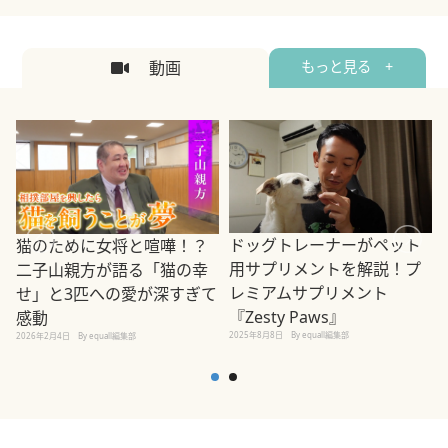
動画
もっと見る +
ドッグトレーナーがペット
猫のために女将と喧嘩！？
用サプリメントを解説！プ
二子山親方が語る「猫の幸
レミアムサプリメント
せ」と3匹への愛が深すぎて
2
『Zesty Paws』
感動
2025年8月8日
By equall編集部
2026年2月4日
By equall編集部