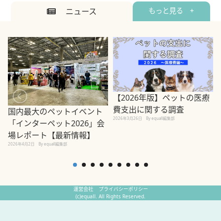
ニュース
もっと見る +
【2026年版】ペットの医療
費支出に関する調査
国内最大のペットイベント
2026年3月26日
By equall編集部
「インターペット2026」会
場レポート【最新情報】
2
2026年4月2日
By equall編集部
運営会社
プライバシーポリシー
(c)equall. All Rights Reserved.