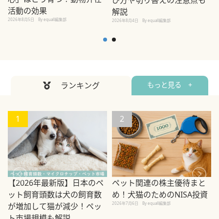
活動の効果
解説
2026年8月5日
By equall編集部
2026年8月4日
By equall編集部
2
ランキング
もっと見る +
1
2
ペット関連の株主優待まと
【2026年最新版】日本のペ
め！犬猫のためのNISA投資
ット飼育頭数は犬の飼育数
2026年7月6日
By equall編集部
が増加して猫が減少！ペッ
2
ト市場規模も解説