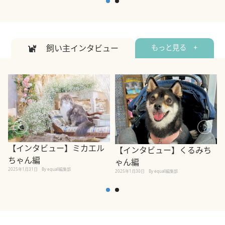
飼い主インタビュー
もっと見る +
【インタビュー】ミカエル
【インタビュー】くるみち
ちゃん編
ゃん編
2025年1月31日
By equall編集部
2
2025年1月30日
By equall編集部