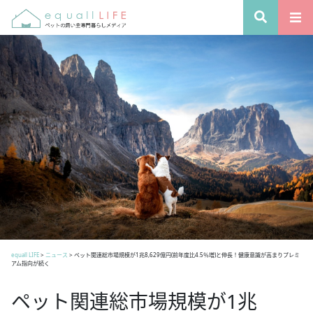
equall LIFE
>
ニュース
>
ペット関連総市場規模が1兆8,629億円(前年度比4.5％増)と伸長！健康意識が高まりプレミ
アム指向が続く
ペット関連総市場規模が1兆