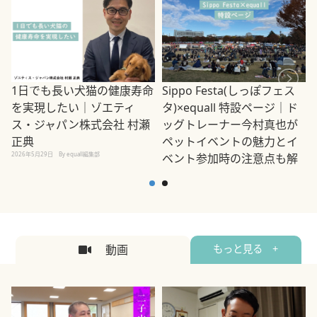
1日でも長い犬猫の健康寿命
Sippo Festa(しっぽフェス
を実現したい｜ゾエティ
タ)×equall 特設ページ｜ド
ス・ジャパン株式会社 村瀬
ッグトレーナー今村真也が
正典
ペットイベントの魅力とイ
2026年5月29日
By equall編集部
ベント参加時の注意点も解
説
2026年5月12日
By equall編集部
2
動画
もっと見る +