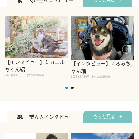
飼い主インタビュー
【インタビュー】ミカエル
【インタビュー】くるみち
ちゃん編
ゃん編
2025年1月31日
By equall編集部
2
2025年1月30日
By equall編集部
業界人インタビュー
もっと見る +