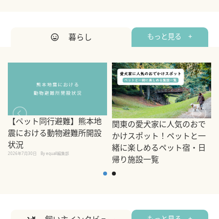
暮らし
もっと見る +
【ペット同行避難】熊本地
関東の愛犬家に人気のおで
震における動物避難所開設
かけスポット！ペットと一
状況
緒に楽しめるペット宿・日
2026年7月30日
By equall編集部
帰り施設一覧
2
2026年7月7日
By equall編集部
もっと見る +