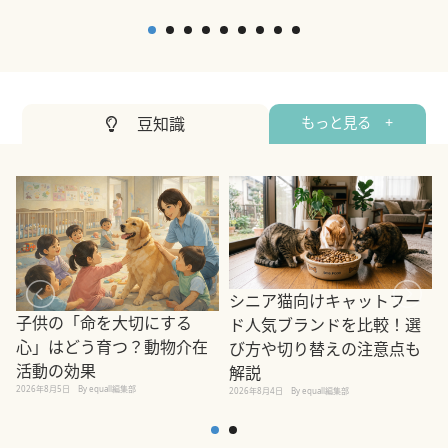
2
豆知識
もっと見る +
シニア猫向けキャットフー
子供の「命を大切にする
ド人気ブランドを比較！選
心」はどう育つ？動物介在
び方や切り替えの注意点も
活動の効果
解説
2026年8月5日
By equall編集部
2026年8月4日
By equall編集部
2