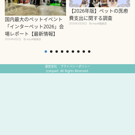
【2026年版】ペットの医療
費支出に関する調査
国内最大のペットイベント
2026年3月26日
By equall編集部
「インターペット2026」会
場レポート【最新情報】
2
2026年4月2日
By equall編集部
運営会社
プライバシーポリシー
(c)equall. All Rights Reserved.