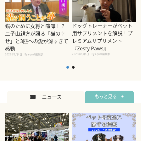
ドッグトレーナーがペット
猫のために女将と喧嘩！？
用サプリメントを解説！プ
二子山親方が語る「猫の幸
レミアムサプリメント
せ」と3匹への愛が深すぎて
2
『Zesty Paws』
感動
2025年8月8日
By equall編集部
2026年2月4日
By equall編集部
ニュース
もっと見る +