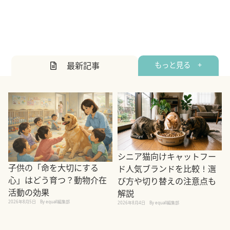
最新記事
もっと見る +
シニア猫向けキャットフー
子供の「命を大切にする
ド人気ブランドを比較！選
心」はどう育つ？動物介在
び方や切り替えの注意点も
活動の効果
解説
2026年8月5日
By equall編集部
2026年8月4日
By equall編集部
2