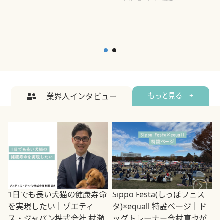
業界人インタビュー
もっと見る +
1日でも長い犬猫の健康寿命
Sippo Festa(しっぽフェス
を実現したい｜ゾエティ
タ)×equall 特設ページ｜ド
ス・ジャパン株式会社 村瀬
ッグトレーナー今村真也が