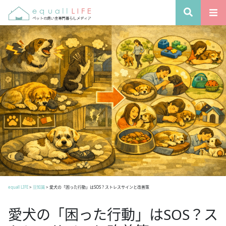
equall LIFE
>
豆知識
>
愛犬の「困った行動」はSOS？ストレスサインと改善策
愛犬の「困った行動」はSOS？ス