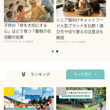
シニア猫向けキャットフー
子供の「命を大切にする
ド人気ブランドを比較！選
心」はどう育つ？動物介在
び方や切り替えの注意点も
活動の効果
解説
2026年8月5日
By equall編集部
2026年8月4日
By equall編集部
2
ランキング
もっと見る +
1
2