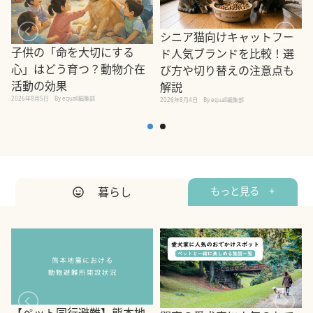
シニア猫向けキャットフー
子供の「命を大切にする
ド人気ブランドを比較！選
心」はどう育つ？動物介在
び方や切り替えの注意点も
活動の効果
解説
2026年8月5日
By equall編集部
2026年8月4日
By equall編集部
2
暮らし
もっと見る +
【ペット同行避難】熊本地