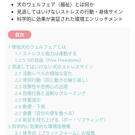
犬のウェルフェア（福祉）とは何か
見逃してはいけないストレスの行動・身体サイン
科学的に効果が実証された環境エンリッチメント
目次
1
使役犬のウェルフェアとは
1.1
ストレスと能力は連動する
1.2
5つの自由（Five Freedoms）
2
見逃してはいけない犬のストレスサイン
2.1
活動レベルの極端な変化
2.2
常同行動（同じ動きの繰り返し）
2.3
攻撃性や恐怖心の出現
2.4
自傷行為と過剰なグルーミング
2.5
体重減少
2.6
軟便・下痢
2.7
食糞（自分の便を食べる）
2.8
前足を持ち上げる（ポー・リフティング）
3
科学的に効果的な環境改善策
3.1
休息台（プラットフォーム）の設置