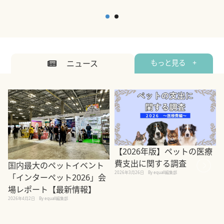
ニュース
もっと見る +
【2026年版】ペットの医療
費支出に関する調査
国内最大のペットイベント
2026年3月26日
By equall編集部
「インターペット2026」会
場レポート【最新情報】
2
2026年4月2日
By equall編集部