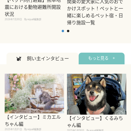
関東の愛犬家に人気のおで
震における動物避難所開設
かけスポット！ペットと一
状況
緒に楽しめるペット宿・日
2026年7月30日
By equall編集部
帰り施設一覧
2
2026年7月7日
By equall編集部
飼い主インタビュー
もっと見る +
【インタビュー】ミカエル
【インタビュー】くるみち
ちゃん編
ゃん編
2025年1月31日
By equall編集部
2
2025年1月30日
By equall編集部