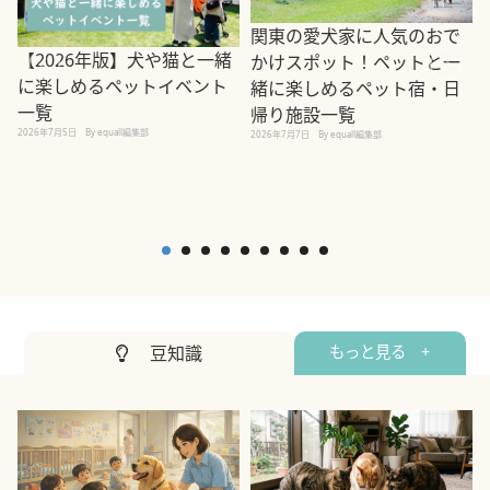
関東の愛犬家に人気のおで
【2026年版】犬や猫と一緒
かけスポット！ペットと一
に楽しめるペットイベント
緒に楽しめるペット宿・日
一覧
帰り施設一覧
2026年7月5日
By equall編集部
2026年7月7日
By equall編集部
2
豆知識
もっと見る +