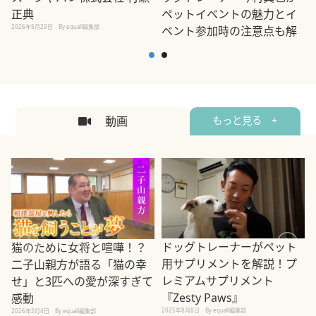
正典
ペットイベントの魅力とイ
2026年5月29日
By equall編集部
ベント参加時の注意点も解
説
2026年5月12日
By equall編集部
2
動画
もっと見る +
ドッグトレーナーがペット
猫のために女将と喧嘩！？
用サプリメントを解説！プ
二子山親方が語る「猫の幸
レミアムサプリメント
せ」と3匹への愛が深すぎて
2
『Zesty Paws』
感動
2025年8月8日
By equall編集部
2026年2月4日
By equall編集部