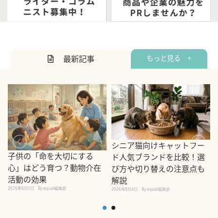
最新記事
もっと見る +
シニア猫向けキャットフー
子供の「命を大切にする
ド人気ブランドを比較！選
心」はどう育つ？動物介在
び方や切り替えの注意点も
活動の効果
解説
2026年8月5日
By equall編集部
2026年8月4日
By equall編集部
2