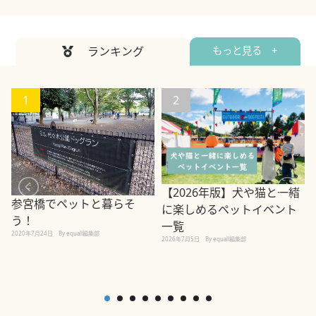
ランキング
もっと見る +
1
2
【2026年版】犬や猫と一緒
参宮橋でペットと暮らそ
に楽しめるペットイベント
う！
一覧
2020年7月24日
By equall編集部
2026年7月5日
By equall編集部
2