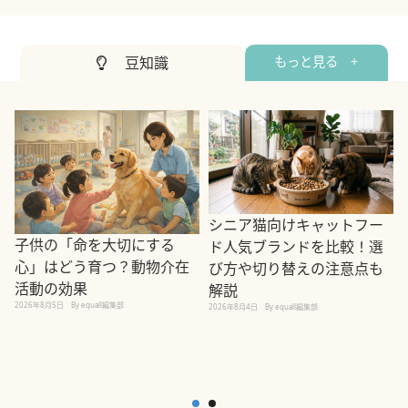
豆知識
もっと見る +
シニア猫向けキャットフー
子供の「命を大切にする
ド人気ブランドを比較！選
心」はどう育つ？動物介在
び方や切り替えの注意点も
活動の効果
解説
2026年8月5日
By equall編集部
2026年8月4日
By equall編集部
2