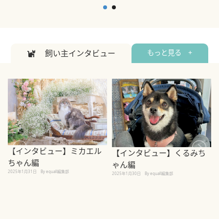
飼い主インタビュー
もっと見る +
【インタビュー】ミカエル
【インタビュー】くるみち
ちゃん編
ゃん編
2025年1月31日
By equall編集部
2
2025年1月30日
By equall編集部