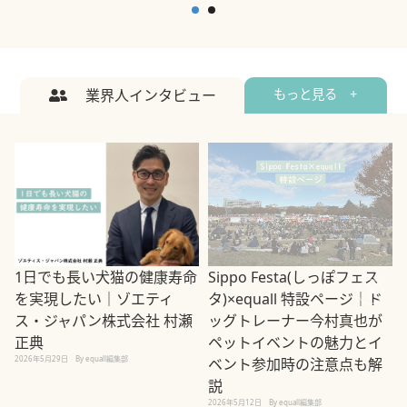
業界人インタビュー
もっと見る +
1日でも長い犬猫の健康寿命
Sippo Festa(しっぽフェス
を実現したい｜ゾエティ
タ)×equall 特設ページ｜ド
ス・ジャパン株式会社 村瀬
ッグトレーナー今村真也が
正典
ペットイベントの魅力とイ
2026年5月29日
By equall編集部
ベント参加時の注意点も解
説
2026年5月12日
By equall編集部
2