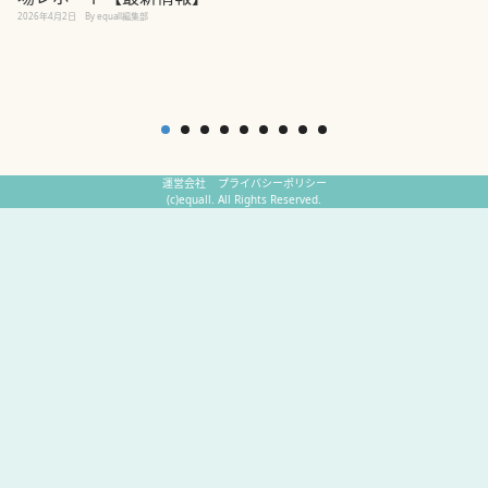
2
2026年4月2日
By equall編集部
運営会社
プライバシーポリシー
(c)equall. All Rights Reserved.