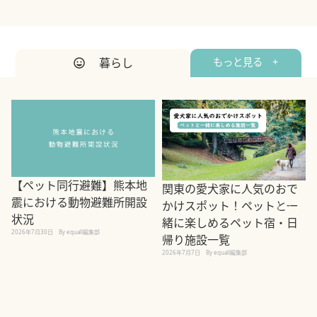
暮らし
もっと見る +
【ペット同行避難】熊本地
関東の愛犬家に人気のおで
震における動物避難所開設
かけスポット！ペットと一
状況
緒に楽しめるペット宿・日
2026年7月30日
By equall編集部
帰り施設一覧
2
2026年7月7日
By equall編集部