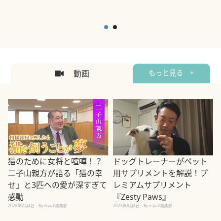
動画
もっと見る +
ドッグトレーナーがペット
猫のために女将と喧嘩！？
用サプリメントを解説！プ
二子山親方が語る「猫の幸
レミアムサプリメント
せ」と3匹への愛が深すぎて
2
『Zesty Paws』
感動
2025年8月8日
By equall編集部
2026年2月4日
By equall編集部