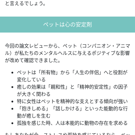
と言えるでしょう。
ペットは心の安定剤
今回の論文レビューから、ペット（コンパニオン・アニマ
ル）が私たちのメンタルヘルスに与えるポジティブな影響
が改めて確認できました。
ペットは「所有物」から「人生の伴侶」へと役割が
変化している
癒しの効果は「親和性」と「精神的安定性」の因子
が大きく関わる
特に女性はペットを精神的な支えとする傾向が強い
「抱きしめる」「話しかける」といった能動的な行
動が癒しを生む
孤独を感じた時、人は本能的に動物の存在を求める
もしあなたが今、ストレスや孤独を感じているなら、ペッ