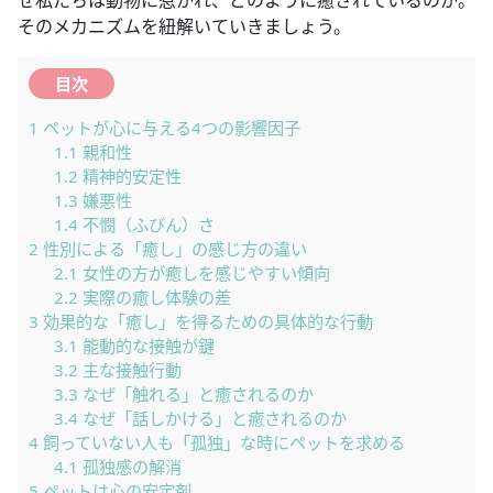
そのメカニズムを紐解いていきましょう。
目次
1
ペットが心に与える4つの影響因子
1.1
親和性
1.2
精神的安定性
1.3
嫌悪性
1.4
不憫（ふびん）さ
2
性別による「癒し」の感じ方の違い
2.1
女性の方が癒しを感じやすい傾向
2.2
実際の癒し体験の差
3
効果的な「癒し」を得るための具体的な行動
3.1
能動的な接触が鍵
3.2
主な接触行動
3.3
なぜ「触れる」と癒されるのか
3.4
なぜ「話しかける」と癒されるのか
4
飼っていない人も「孤独」な時にペットを求める
4.1
孤独感の解消
5
ペットは心の安定剤