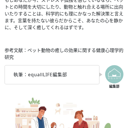
トとの時間を大切にしたり、動物と触れ合える場所に出向
いたりすることは、科学的にも理にかなった解決策と言え
ます。言葉を持たない彼らだからこそ、あなたの心を静か
に、そして深く癒してくれるはずです。
参考文献：ペット動物の癒しの効果に関する健康心理学的
研究
執筆：equallLIFE編集部