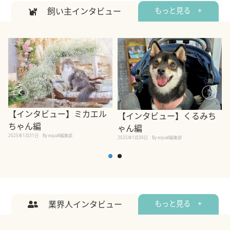
飼い主インタビュー
もっと見る +
【インタビュー】ミカエル
【インタビュー】くるみち
ちゃん編
ゃん編
2025年1月31日
By equall編集部
2
2025年1月30日
By equall編集部
業界人インタビュー
もっと見る +