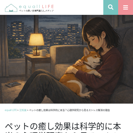
equall LIFE
>
豆知識
>
ペットの癒し効果は科学的に本当？心理学研究から見るストレス解消の理由
ペットの癒し効果は科学的に本