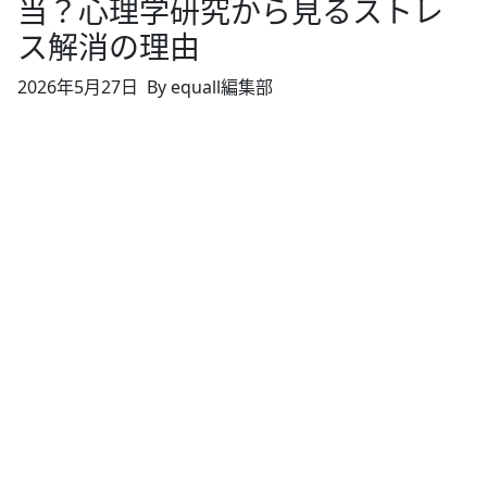
当？心理学研究から見るストレ
ス解消の理由
2026年5月27日
By equall編集部