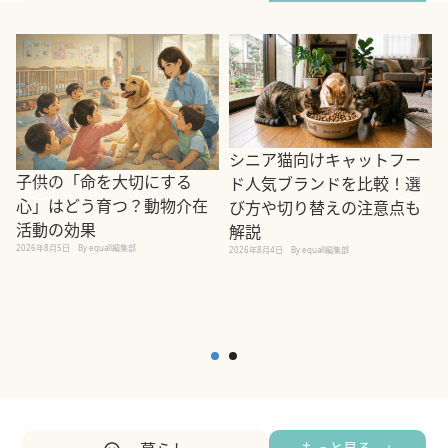
シニア猫向けキャットフー
子供の「命を大切にする
ド人気ブランドを比較！選
心」はどう育つ？動物介在
び方や切り替えの注意点も
活動の効果
解説
2026年8月5日
By equall編集部
2026年8月4日
By equall編集部
2