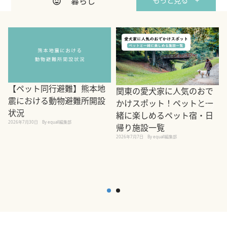
暮らし
もっと見る +
【ペット同行避難】熊本地
関東の愛犬家に人気のおで
震における動物避難所開設
かけスポット！ペットと一
状況
緒に楽しめるペット宿・日
2026年7月30日
By equall編集部
帰り施設一覧
2
2026年7月7日
By equall編集部