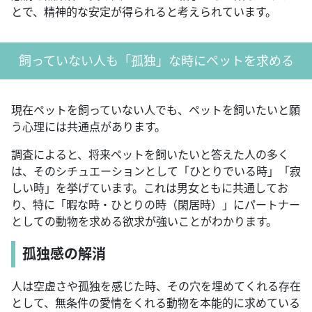
とで、精神的な安定が得られると考えられています。
飼っていない人も「孤独」な時にペットを求める
現在ペットを飼っていない人でも、ペットを飼いたいと願
う心理には共通点があります。
調査によると、将来ペットを飼いたいと答えた人の多く
は、そのシチュエーションとして「ひとりでいる時」「寂
しい時」を挙げています。これは男女ともに共通してお
り、特に「暇な時・ひとりの時（閑居時）」にパートナー
としての動物を求める欲求が強いことがわかります。
孤独感の解消
人は空虚さや孤独を感じた時、その穴を埋めてくれる存在
として、無条件の愛情をくれる動物を本能的に求めている