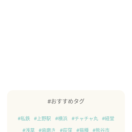
#おすすめタグ
#私鉄
#上野駅
#横浜
#チャチャ丸
#経堂
#浅草
#歯磨き
#荻窪
#猫種
#熊谷市