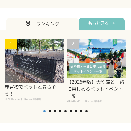
ランキング
もっと見る +
1
2
【2026年版】犬や猫と一緒
参宮橋でペットと暮らそ
に楽しめるペットイベント
う！
一覧
2020年7月24日
By equall編集部
2026年7月5日
By equall編集部
2