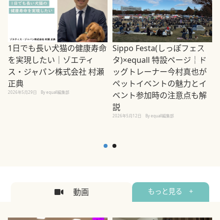
1日でも長い犬猫の健康寿命
Sippo Festa(しっぽフェス
を実現したい｜ゾエティ
タ)×equall 特設ページ｜ド
ス・ジャパン株式会社 村瀬
ッグトレーナー今村真也が
正典
ペットイベントの魅力とイ
2026年5月29日
By equall編集部
ベント参加時の注意点も解
説
2026年5月12日
By equall編集部
2
動画
もっと見る +