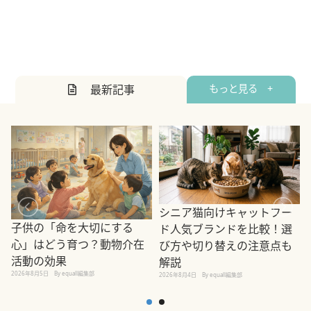
最新記事
もっと見る +
シニア猫向けキャットフー
子供の「命を大切にする
ド人気ブランドを比較！選
心」はどう育つ？動物介在
び方や切り替えの注意点も
活動の効果
解説
2026年8月5日
By equall編集部
2026年8月4日
By equall編集部
2