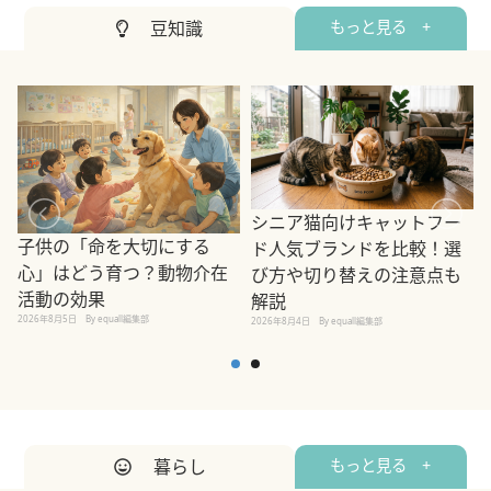
豆知識
もっと見る +
シニア猫向けキャットフー
子供の「命を大切にする
ド人気ブランドを比較！選
心」はどう育つ？動物介在
び方や切り替えの注意点も
活動の効果
解説
2026年8月5日
By equall編集部
2026年8月4日
By equall編集部
2
暮らし
もっと見る +