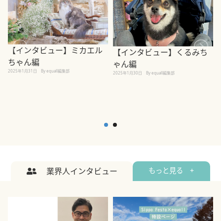
【インタビュー】ミカエル
【インタビュー】くるみち
ちゃん編
ゃん編
2025年1月31日
By equall編集部
2
2025年1月30日
By equall編集部
業界人インタビュー
もっと見る +