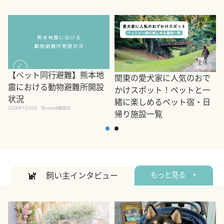
【ペット同行避難】熊本地
関東の愛犬家に人気のおで
震における動物避難所開設
かけスポット！ペットと一
状況
緒に楽しめるペット宿・日
2026年7月30日
By equall編集部
帰り施設一覧
2
2026年7月7日
By equall編集部
飼い主インタビュー
もっと見る +