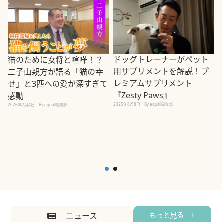
ドッグトレーナーがペット
猫のために女将と喧嘩！？
用サプリメントを解説！プ
二子山親方が語る「猫の幸
レミアムサプリメント
せ」と3匹への愛が深すぎて
2
『Zesty Paws』
感動
2025年8月8日
By equall編集部
2026年2月4日
By equall編集部
ニュース
もっと見る +