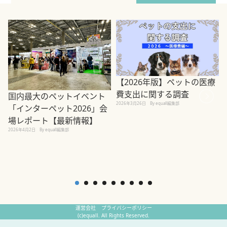
【2026年版】ペットの医療
費支出に関する調査
国内最大のペットイベント
2026年3月26日
By equall編集部
「インターペット2026」会
場レポート【最新情報】
2
2026年4月2日
By equall編集部
運営会社
プライバシーポリシー
(c)equall. All Rights Reserved.