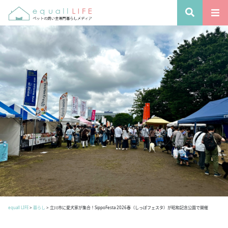
equall LIFE
>
暮らし
>
立川市に愛犬家が集合！SippoFesta 2026春（しっぽフェスタ）が昭和記念公園で開催