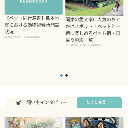
【ペット同行避難】熊本地
関東の愛犬家に人気のおで
震における動物避難所開設
かけスポット！ペットと一
状況
緒に楽しめるペット宿・日
2026年7月30日
By equall編集部
帰り施設一覧
2
2026年7月7日
By equall編集部
飼い主インタビュー
もっと見る +