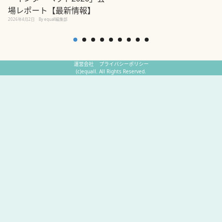
場レポート【最新情報】
2
2026年4月2日
By equall編集部
運営会社
プライバシーポリシー
(c)equall. All Rights Reserved.