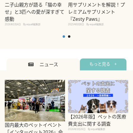
用サプリメントを解説！プ
二子山親方が語る「猫の幸
レミアムサプリメント
せ」と3匹への愛が深すぎて
2
『Zesty Paws』
感動
2025年8月8日
By equall編集部
2026年2月4日
By equall編集部
ニュース
もっと見る +
【2026年版】ペットの医療
費支出に関する調査
国内最大のペットイベント
2026年3月26日
By equall編集部
「インターペット2026」会