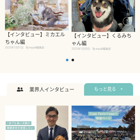
【インタビュー】ミカエル
【インタビュー】くるみち
ちゃん編
ゃん編
2025年1月31日
By equall編集部
2
2025年1月30日
By equall編集部
業界人インタビュー
もっと見る +