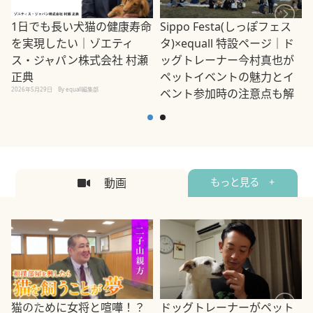
1日でも長い犬猫の健康寿命
Sippo Festa(しっぽフェス
を実現したい｜ゾエティ
タ)×equall 特設ページ｜ド
ス・ジャパン株式会社 村瀬
ッグトレーナー今村真也が
正典
ペットイベントの魅力とイ
2026年5月29日
By equall編集部
ベント参加時の注意点も解
説
2026年5月12日
By equall編集部
2
動画
もっと見る +
ドッグトレーナーがペット
猫のために女将と喧嘩！？