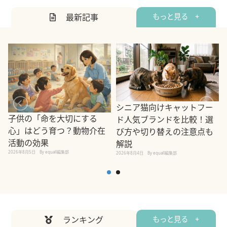
最新記事
もっと見る +
シニア猫向けキャットフー
子供の「命を大切にする
ド人気ブランドを比較！選
心」はどう育つ？動物介在
び方や切り替えの注意点も
活動の効果
解説
2026年8月5日
By equall編集部
2026年8月4日
By equall編集部
2
ランキング
もっと見る +