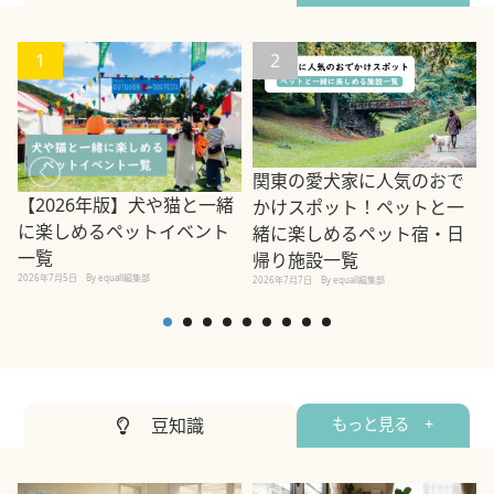
1
2
関東の愛犬家に人気のおで
【2026年版】犬や猫と一緒
かけスポット！ペットと一
に楽しめるペットイベント
緒に楽しめるペット宿・日
一覧
帰り施設一覧
2026年7月5日
By equall編集部
2026年7月7日
By equall編集部
2
豆知識
もっと見る +