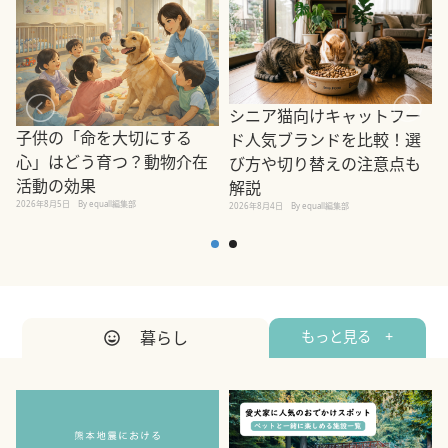
シニア猫向けキャットフー
子供の「命を大切にする
ド人気ブランドを比較！選
心」はどう育つ？動物介在
び方や切り替えの注意点も
活動の効果
解説
2026年8月5日
By equall編集部
2026年8月4日
By equall編集部
2
暮らし
もっと見る +