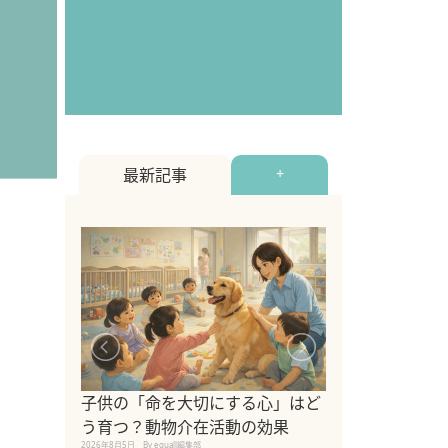
最新記事
+
シニア猫向けキ
ブランドを比較
子供の「命を大切にする心」はど
えの注意点も解
う育つ？動物介在活動の効果
2026年8月4日
By equall編
2026年8月5日
By equall編集部