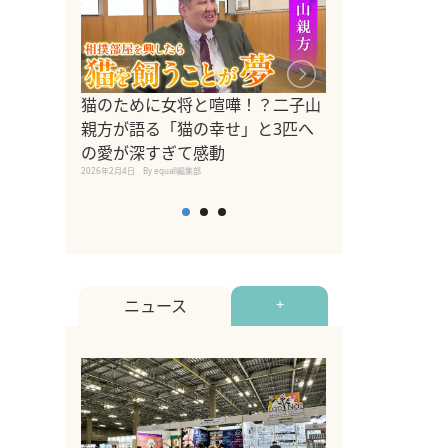
ドッグトレーナ
猫のために女将と喧嘩！？二子山
リメントを解説
親方が語る「猫の幸せ」と3匹へ
リメント『Zest
の愛が深すぎて感動
2025年8月8日
By equall編
2026年2月4日
By equall編集部
ニュース
+