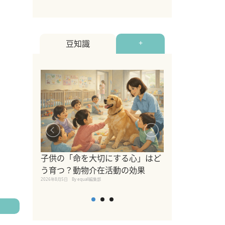
豆知識
+
シニア猫向けキ
ブランドを比較
子供の「命を大切にする心」はど
えの注意点も解
う育つ？動物介在活動の効果
2026年8月4日
By equall編
2026年8月5日
By equall編集部