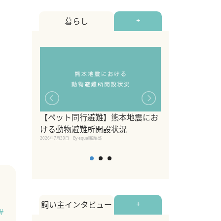
暮らし
+
【ペット同行避難】熊本地震にお
関東の愛犬家に
ける動物避難所開設状況
ポット！ペット
2026年7月30日
By equall編集部
ペット宿・日帰
2026年7月7日
By equall編
飼い主インタビュー
+
#