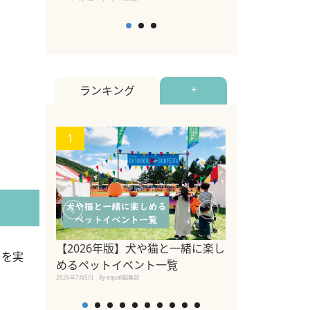
ランキング
+
1
2
関東の愛犬家に
ポット！ペット
【2026年版】犬や猫と一緒に楽し
」を実
ペット宿・日帰
めるペットイベント一覧
2026年7月7日
By equall編
2026年7月5日
By equall編集部