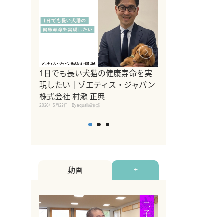
1日でも長い犬猫の健康寿命を実
Sippo Fest
現したい｜ゾエティス・ジャパン
タ)×equall
株式会社 村瀬 正典
レーナー今村真
2026年5月29日
By equall編集部
トの魅力とイベ
点も解説
2026年5月12日
By equall
動画
+