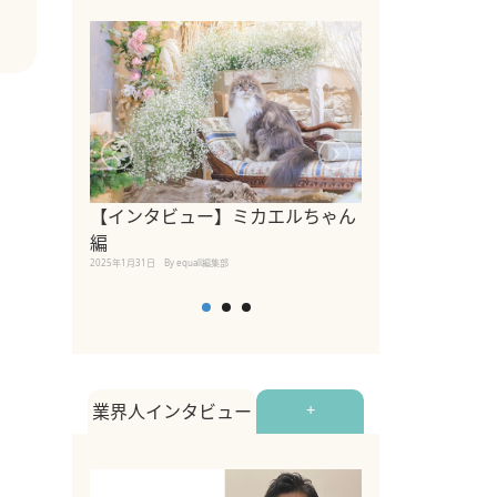
【インタビュー】ミカエルちゃん
【インタビュー
編
2025年1月30日
By equall
2025年1月31日
By equall編集部
業界人インタビュー
+