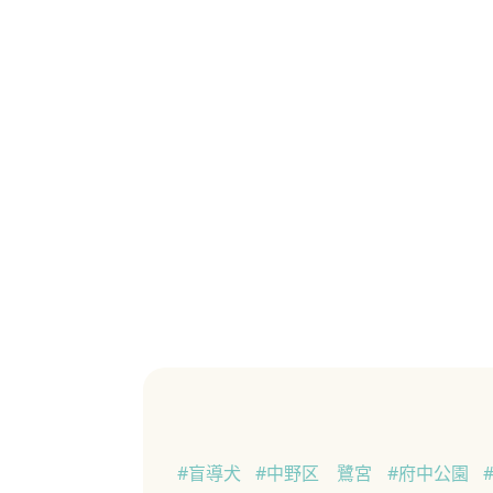
#盲導犬
#中野区 鷺宮
#府中公園