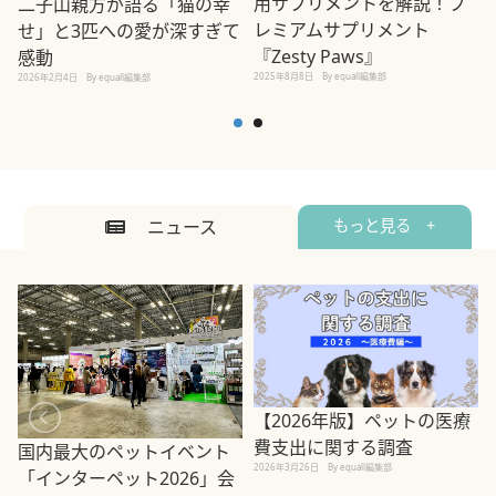
用サプリメントを解説！プ
二子山親方が語る「猫の幸
レミアムサプリメント
せ」と3匹への愛が深すぎて
2
『Zesty Paws』
感動
2025年8月8日
By equall編集部
2026年2月4日
By equall編集部
ニュース
もっと見る +
【2026年版】ペットの医療
費支出に関する調査
国内最大のペットイベント
2026年3月26日
By equall編集部
「インターペット2026」会