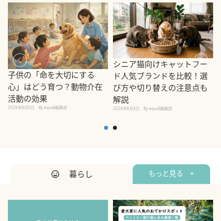
シニア猫向けキャットフー
子供の「命を大切にする
ド人気ブランドを比較！選
心」はどう育つ？動物介在
び方や切り替えの注意点も
活動の効果
解説
2026年8月5日
By equall編集部
2026年8月4日
By equall編集部
2
暮らし
もっと見る +