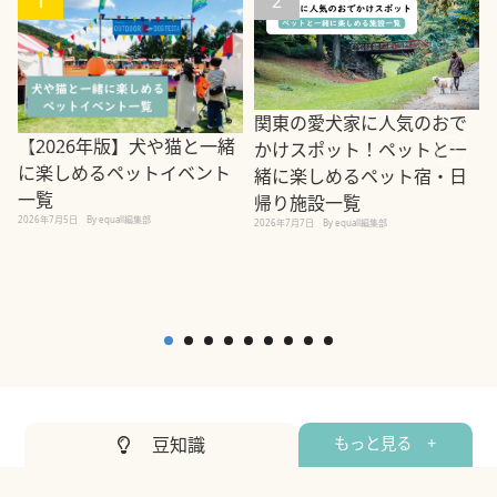
1
2
関東の愛犬家に人気のおで
【2026年版】犬や猫と一緒
かけスポット！ペットと一
に楽しめるペットイベント
緒に楽しめるペット宿・日
一覧
帰り施設一覧
2026年7月5日
By equall編集部
2026年7月7日
By equall編集部
2
豆知識
もっと見る +