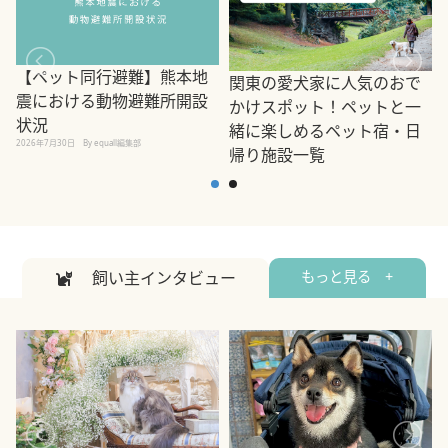
【ペット同行避難】熊本地
関東の愛犬家に人気のおで
震における動物避難所開設
かけスポット！ペットと一
状況
緒に楽しめるペット宿・日
2026年7月30日
By equall編集部
帰り施設一覧
2
2026年7月7日
By equall編集部
飼い主インタビュー
もっと見る +