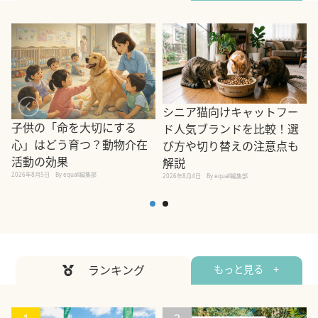
シニア猫向けキャットフー
子供の「命を大切にする
ド人気ブランドを比較！選
心」はどう育つ？動物介在
び方や切り替えの注意点も
活動の効果
解説
2026年8月5日
By equall編集部
2026年8月4日
By equall編集部
2
ランキング
もっと見る +