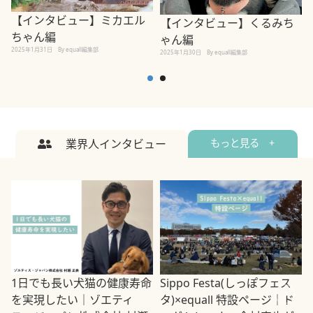
【インタビュー】ミカエル
【インタビュー】くるみち
ちゃん編
ゃん編
2025年1月31日
By equall編集部
2
2025年1月30日
By equall編集部
業界人インタビュー
もっと見る +
1日でも長い犬猫の健康寿命
Sippo Festa(しっぽフェス
を実現したい｜ゾエティ
タ)×equall 特設ページ｜ド