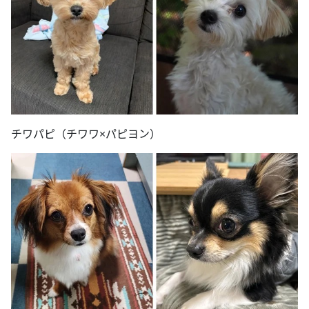
チワパピ（チワワ×パピヨン）