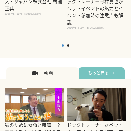
ス・ジャパン株式会社 村瀬
ッグトレーナー今村真也が
正典
ペットイベントの魅力とイ
2026年5月29日
By equall編集部
ベント参加時の注意点も解
説
2026年5月12日
By equall編集部
2
動画
もっと見る +
ドッグトレーナーがペット
猫のために女将と喧嘩！？