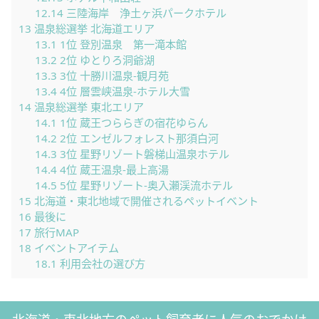
12.14
三陸海岸 浄土ヶ浜パークホテル
13
温泉総選挙 北海道エリア
13.1
1位 登別温泉 第一滝本館
13.2
2位 ゆとりろ洞爺湖
13.3
3位 十勝川温泉-観月苑
13.4
4位 層雲峡温泉-ホテル大雪
14
温泉総選挙 東北エリア
14.1
1位 蔵王つららぎの宿花ゆらん
14.2
2位 エンゼルフォレスト那須白河
14.3
3位 星野リゾート磐梯山温泉ホテル
14.4
4位 蔵王温泉-最上高湯
14.5
5位 星野リゾート-奥入瀬渓流ホテル
15
北海道・東北地域で開催されるペットイベント
16
最後に
17
旅行MAP
18
イベントアイテム
18.1
利用会社の選び方