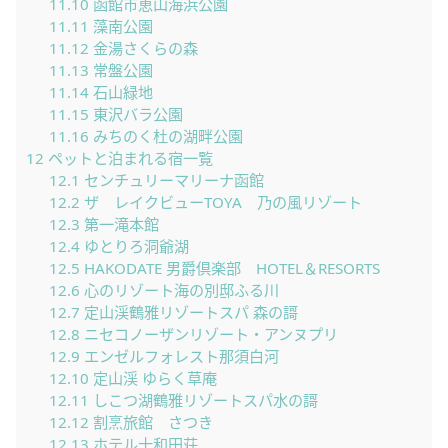
11.10
函館市恵山海浜公園
11.11
藻南公園
11.12
金湯さくらの森
11.13
常盤公園
11.14
石山緑地
11.15
東沢バラ公園
11.16
みちのく杜の湖畔公園
12
ペットと泊まれる宿一覧
12.1
センチュリーマリーナ函館
12.2
ザ レイクビューTOYA 乃の風リゾート
12.3
第一滝本館
12.4
ゆとりろ洞爺湖
12.5
HAKODATE 男爵倶楽部 HOTEL＆RESORTS
12.6
心のリゾート海の別邸ふる川
12.7
定山渓鶴雅リゾートスパ 森の謌
12.8
ニセコノーザンリゾート・アンヌプリ
12.9
エンゼルフォレスト那須白河
12.10
定山渓 ゆらく草庵
12.11
しこつ湖鶴雅リゾートスパ水の謌
12.12
割烹旅館 さつき
12.13
ホテル十和田荘