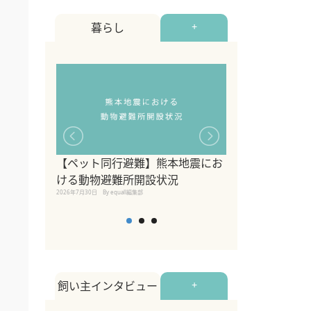
暮らし
+
【ペット同行避難】熊本地震にお
関東の愛犬家に
ける動物避難所開設状況
ポット！ペット
2026年7月30日
By equall編集部
ペット宿・日帰
2026年7月7日
By equall編
飼い主インタビュー
+