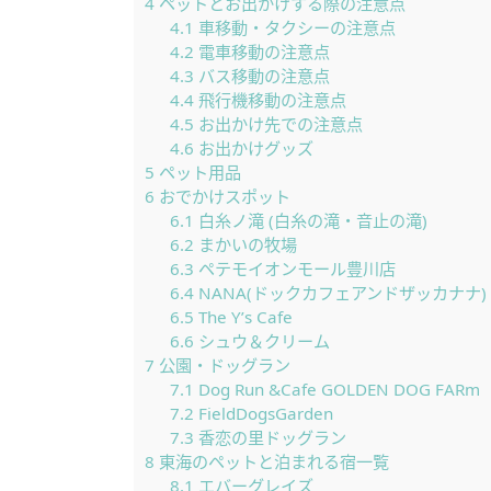
4
ペットとお出かけする際の注意点
4.1
車移動・タクシーの注意点
4.2
電車移動の注意点
4.3
バス移動の注意点
4.4
飛行機移動の注意点
4.5
お出かけ先での注意点
4.6
お出かけグッズ
5
ペット用品
6
おでかけスポット
6.1
白糸ノ滝 (白糸の滝・音止の滝)
6.2
まかいの牧場
6.3
ペテモイオンモール豊川店
6.4
NANA(ドックカフェアンドザッカナナ)
6.5
The Y’s Cafe
6.6
シュウ＆クリーム
7
公園・ドッグラン
7.1
Dog Run &Cafe GOLDEN DOG FARm
7.2
FieldDogsGarden
7.3
香恋の里ドッグラン
8
東海のペットと泊まれる宿一覧
8.1
エバーグレイズ