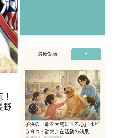
最新記事
+
覧！
長野
シニア猫向けキ
ブランドを比較
子供の「命を大切にする心」はど
えの注意点も解
う育つ？動物介在活動の効果
2026年8月4日
By equall編
2026年8月5日
By equall編集部