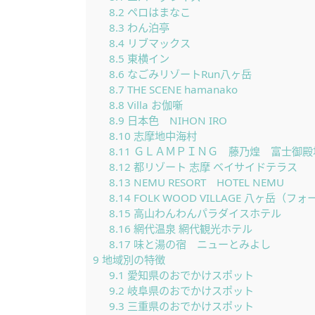
8.2
ペロはまなこ
8.3
わん泊亭
8.4
リブマックス
8.5
東横イン
8.6
なごみリゾートRun八ヶ岳
8.7
THE SCENE hamanako
8.8
Villa お伽噺
8.9
日本色 NIHON IRO
8.10
志摩地中海村
8.11
ＧＬＡＭＰＩＮＧ 藤乃煌 富士御殿
8.12
都リゾート 志摩 ベイサイドテラス
8.13
NEMU RESORT HOTEL NEMU
8.14
FOLK WOOD VILLAGE 八ヶ岳
8.15
高山わんわんパラダイスホテル
8.16
網代温泉 網代観光ホテル
8.17
味と湯の宿 ニューとみよし
9
地域別の特徴
9.1
愛知県のおでかけスポット
9.2
岐阜県のおでかけスポット
9.3
三重県のおでかけスポット