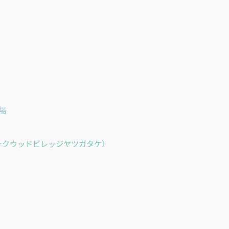
場
（フォークウッドビレッジヤツガタケ）