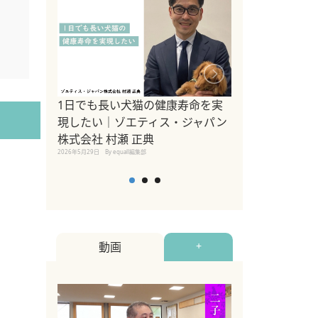
1日でも長い犬猫の健康寿命を実
Sippo Fest
現したい｜ゾエティス・ジャパン
タ)×equall
株式会社 村瀬 正典
レーナー今村真
2026年5月29日
By equall編集部
トの魅力とイベ
点も解説
2026年5月12日
By equall
動画
+