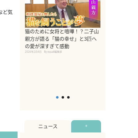
など気
ドッグトレーナ
猫のために女将と喧嘩！？二子山
リメントを解説
親方が語る「猫の幸せ」と3匹へ
リメント『Zest
の愛が深すぎて感動
2025年8月8日
By equall編
2026年2月4日
By equall編集部
ニュース
+