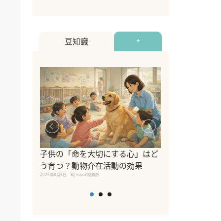
豆知識
+
シニア猫向けキ
ブランドを比較
子供の「命を大切にする心」はど
えの注意点も解
う育つ？動物介在活動の効果
2026年8月4日
By equall編
2026年8月5日
By equall編集部