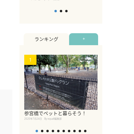
ランキング
+
1
2
【2026年版
参宮橋でペットと暮らそう！
めるペットイベ
2020年7月24日
By equall編集部
2026年7月5日
By equall編