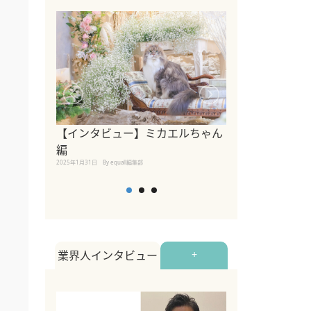
【インタビュー】ミカエルちゃん
【インタビュー
編
2025年1月30日
By equall
2025年1月31日
By equall編集部
業界人インタビュー
+