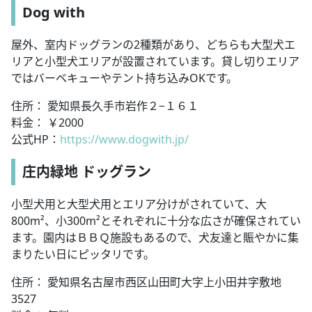
Dog with
屋外、室内ドッグランの2種類があり、どちらも大型犬エ
リアと小型犬エリアが設置されています。貸し切りエリア
ではバーベキューやテント持ち込みOKです。
住所： 愛知県長久手市岩作２−１６１
料金： ￥2000
公式HP：
https://www.dogwith.jp/
庄内緑地 ドッグラン
小型犬用と大型犬用とエリア分けがされていて、大
800m²、小300m²とそれぞれに十分な広さが確保されてい
ます。園内はＢＢＱ施設もあるので、犬友達と賑やかに集
まりたい日にピッタリです。
住所： 愛知県名古屋市西区山田町大字上小田井字敷地
3527