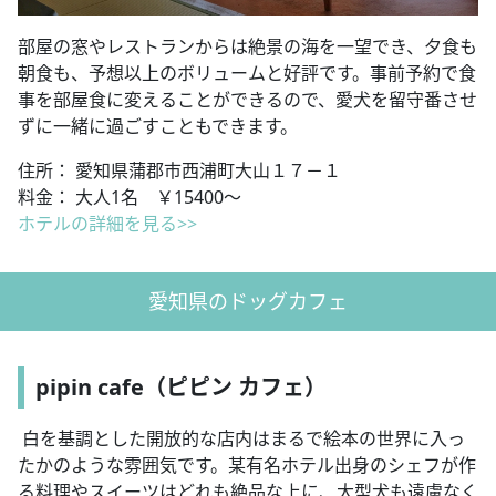
部屋の窓やレストランからは絶景の海を一望でき、夕食も
朝食も、予想以上のボリュームと好評です。事前予約で食
事を部屋食に変えることができるので、愛犬を留守番させ
ずに一緒に過ごすこともできます。
住所： 愛知県蒲郡市西浦町大山１７－１
料金： 大人1名 ￥15400～
ホテルの
詳細を見る>>
愛知県のドッグカフェ
pipin cafe（ピピン カフェ）
白を基調とした開放的な店内はまるで絵本の世界に入っ
たかのような雰囲気です。某有名ホテル出身のシェフが作
る料理やスイーツはどれも絶品な上に、大型犬も遠慮なく