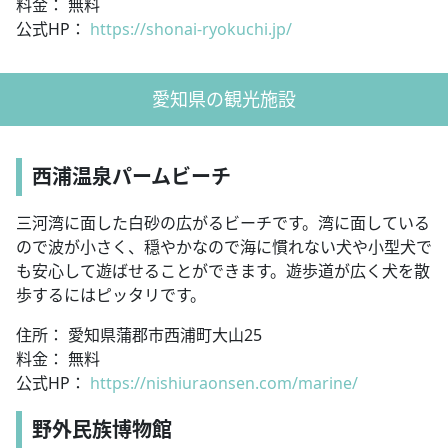
料金： 無料
公式HP：
https://shonai-ryokuchi.jp/
愛知県の観光施設
西浦温泉パームビーチ
三河湾に面した白砂の広がるビーチです。湾に面している
ので波が小さく、穏やかなので海に慣れない犬や小型犬で
も安心して遊ばせることができます。遊歩道が広く犬を散
歩するにはピッタリです。
住所： 愛知県蒲郡市西浦町大山25
料金： 無料
公式HP：
https://nishiuraonsen.com/marine/
野外民族博物館