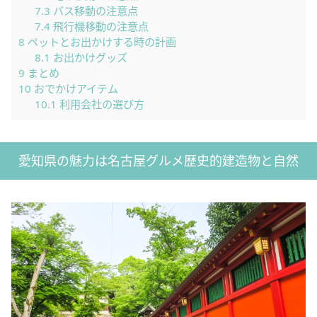
7.3
バス移動の注意点
7.4
飛行機移動の注意点
8
ペットとお出かけする時の計画
8.1
お出かけグッズ
9
まとめ
10
おでかけアイテム
10.1
利用会社の選び方
愛知県の魅力は名古屋グルメ歴史的建造物と自然