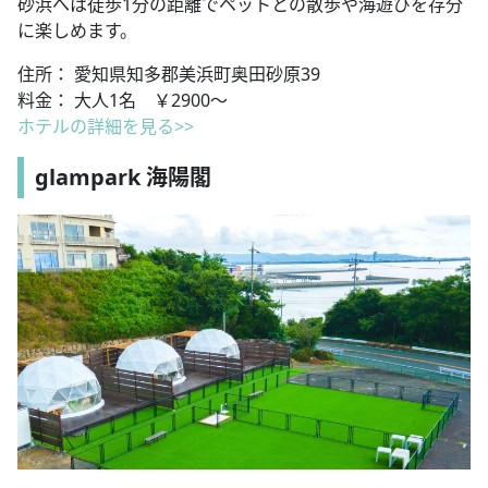
砂浜へは徒歩1分の距離でペットとの散歩や海遊びを存分
に楽しめます。
住所： 愛知県知多郡美浜町奥田砂原39
料金： 大人1名 ￥2900～
ホテルの
詳細を見る>>
glampark 海陽閣