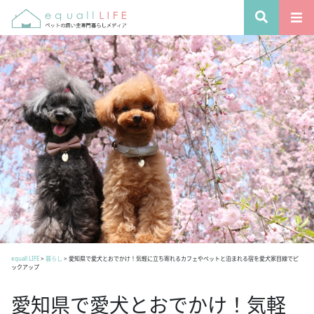
equall LIFE
>
暮らし
>
愛知県で愛犬とおでかけ！気軽に立ち寄れるカフェやペットと泊まれる宿を愛犬家目線でピ
ックアップ
愛知県で愛犬とおでかけ！気軽