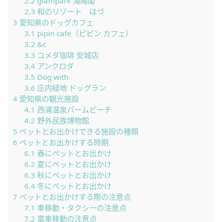
2.2
glampark 海陽閣
2.3
和のリゾート はづ
3
愛知県のドッグカフェ
3.1
pipin cafe（ピピン カフェ）
3.2
&c
3.3
コメダ珈琲 安城店
3.4
アンクロダ
3.5
Dog with
3.6
庄内緑地 ドッグラン
4
愛知県の観光施設
4.1
西浦温泉パームビーチ
4.2
野外民族博物館
5
ペットとお出かけできる施設の種類
6
ペットとお出かけする時期
6.1
春にペットとお出かけ
6.2
夏にペットとお出かけ
6.3
秋にペットとお出かけ
6.4
冬にペットとお出かけ
7
ペットとお出かけする際の注意点
7.1
車移動・タクシーの注意点
7.2
電車移動の注意点