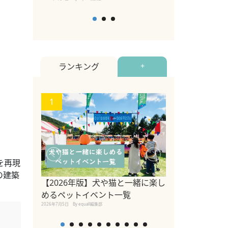
ランキング
+
1
2
を再現
の建築
【2026年版】犬や猫と一緒に楽し
愛犬家のオフィ
めるペットイベント一覧
やすい環境をつ
2026年7月5日
By equall編集部
ークデザイン株
アポート京橋店