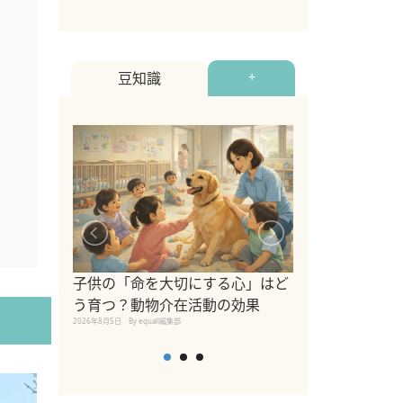
2022年12月9日
By equall
豆知識
+
シニア猫向けキ
ブランドを比較
子供の「命を大切にする心」はど
えの注意点も解
う育つ？動物介在活動の効果
2026年8月4日
By equall編
2026年8月5日
By equall編集部