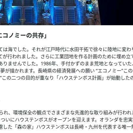
エコノミーの共存」
ては海でした。それが江戸時代に水田干拓で徐々に陸地に変わ
てが行われました。さらに工業団地を作る計画のために埋め立
りませんでした。1986年、手付かずのまま荒地となっていた
う夢が描かれます。長崎県の経済発展への願い “エコノミー”こ
ー”この二つの目的が重なり「ハウステンボス計画」が始動した
生
えられ、環境保全の観点でさまざまな先進的な取り組みが行われ
5日、ついにハウステンボスがオープンを迎えます。オランダを忠
慮した「森の家」ハウステンボスは長崎・九州を代表する唯一