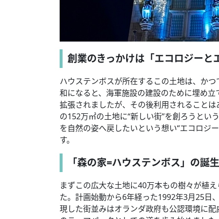
創業のきっかけは「エコロジーと
ハウステンボスが所在するこの土地は、かつ
和になると、海軍施設の建設のために埋め立
拡張されましたが、その後利用されることはあ
の152万㎡の土地に“新しい街”を創ろうとい
を自然の姿へ戻したいという想い“エコロジ
す。
「森の家=ハウステンボス」の誕
まずこの広大な土地に40万本もの樹々が植
た。計画始動から6年経った1992年3月2
現した街並みはオランダ政府も公認環境に配