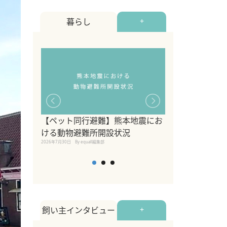
暮らし
+
【ペット同行避難】熊本地震にお
関東の愛犬家に
ける動物避難所開設状況
ポット！ペット
2026年7月30日
By equall編集部
ペット宿・日帰
2026年7月7日
By equall編
飼い主インタビュー
+