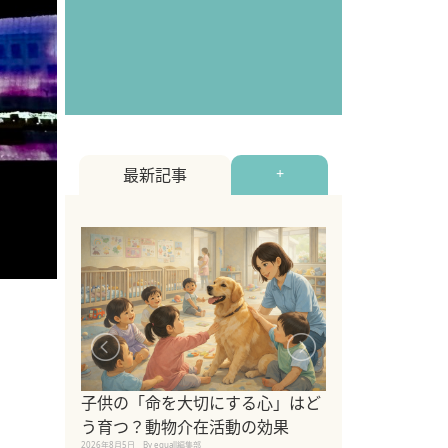
最新記事
+
シニア猫向けキ
ブランドを比較
子供の「命を大切にする心」はど
えの注意点も解
う育つ？動物介在活動の効果
2026年8月4日
By equall編
2026年8月5日
By equall編集部