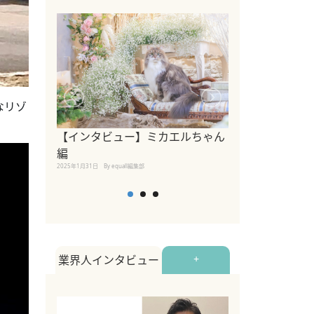
なリゾ
【インタビュー】ミカエルちゃん
【インタビュー
編
2025年1月30日
By equall
2025年1月31日
By equall編集部
業界人インタビュー
+