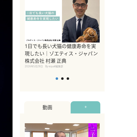
1日でも長い犬猫の健康寿命を実
Sippo Fest
現したい｜ゾエティス・ジャパン
タ)×equall
株式会社 村瀬 正典
レーナー今村真
2026年5月29日
By equall編集部
トの魅力とイベ
点も解説
2026年5月12日
By equall
動画
+