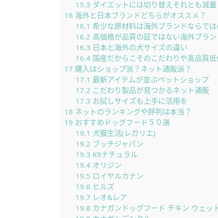
15.3
ダイエットには切り替えそれとも減量
16
海外と日本ブランドどちらがオススメ？
16.1
希少な原材料は海外ブランドならでは
16.2
高価格が品質の証ではない海外ブラン
16.3
日本と海外の犬サイズの違い
16.4
国産だからこそのこだわりや高品質低
17
購入はショップ派？ネット通販派？
17.1
最新アイテムが並ぶペットショップ
17.2
こだわり製品が見つかるネット通販
17.3
お試しサイズも上手に活用を
18
ネットのランキングや評判は本当？
19
おすすめドッグフード５０選
19.1
犬猫生活(レガリエ)
19.2
ブッチジャパン
19.3
K9ナチュラル
19.4
オリジン
19.5
ロイヤルカナン
19.6
ヒルズ
19.7
レオ&レア
19.8
カナガンドッグフード チキン ウェッ