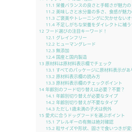
11.1
栄養バランスの良さと手軽さが魅力の
11.2
美味しさと水分量の多さ、食感が魅力
11.3
ご褒美やトレーニングに欠かせないオ
11.4
不足しがちな栄養をダイレクトに補う
12
フード選びの注目キーワード！
12.1
グレインフリー
12.2
ヒューマングレード
12.3
無添加
12.4
国産と国内製造
13
原材料は原材料表示欄でチェック
13.1
すべてのパッケージに原材料表示があ
13.2
原材料表示欄の読み方
13.3
原材料表示欄のチェックポイント
14
年齢別のフード切り替えは必要？不要？
14.1
年齢別切り替えが必要なタイプ
14.2
年齢別切り替えが不要なタイプ
14.3
ただし1歳未満の子犬は例外
15
愛犬に合うドッグフードを選ぶポイント
15.1
アレルギーの有無は絶対確認
15.2
粒サイズや形状、固さで食いつきが変