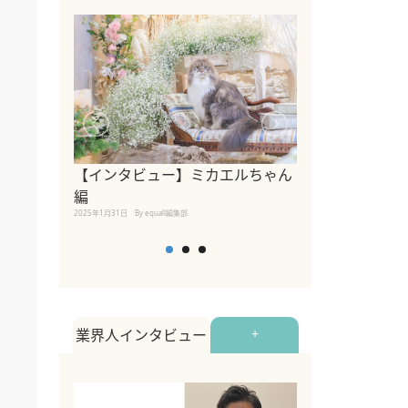
【インタビュー】ミカエルちゃん
【インタビュー
編
2025年1月30日
By equall
2025年1月31日
By equall編集部
業界人インタビュー
+