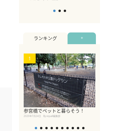
ランキング
+
1
2
【2026年版
参宮橋でペットと暮らそう！
めるペットイベ
2020年7月24日
By equall編集部
2026年7月5日
By equall編