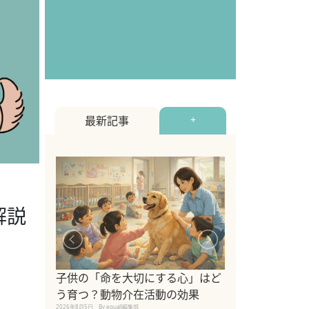
最新記事
+
解説
シニア猫向けキ
ブランドを比較
子供の「命を大切にする心」はど
えの注意点も解
う育つ？動物介在活動の効果
2026年8月4日
By equall編
2026年8月5日
By equall編集部