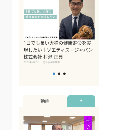
1日でも長い犬猫の健康寿命を実
Sippo Fest
現したい｜ゾエティス・ジャパン
タ)×equall
株式会社 村瀬 正典
レーナー今村真
2026年5月29日
By equall編集部
トの魅力とイベ
点も解説
2026年5月12日
By equall
動画
+