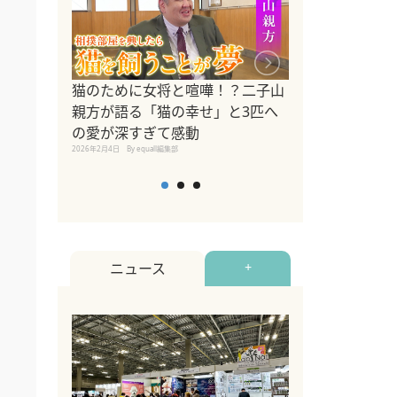
ドッグトレーナ
猫のために女将と喧嘩！？二子山
リメントを解説
親方が語る「猫の幸せ」と3匹へ
リメント『Zest
の愛が深すぎて感動
2025年8月8日
By equall編
2026年2月4日
By equall編集部
ニュース
+