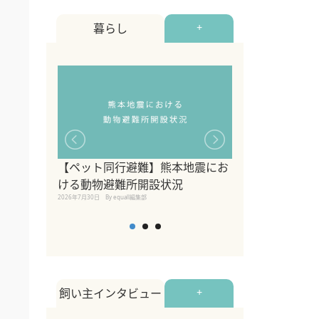
暮らし
+
【ペット同行避難】熊本地震にお
関東の愛犬家に
ける動物避難所開設状況
ポット！ペット
2026年7月30日
By equall編集部
ペット宿・日帰
2026年7月7日
By equall編
飼い主インタビュー
+