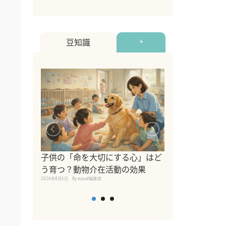
豆知識
+
シニア猫向けキ
ブランドを比較
子供の「命を大切にする心」はど
えの注意点も解
う育つ？動物介在活動の効果
2026年8月4日
By equall編
2026年8月5日
By equall編集部