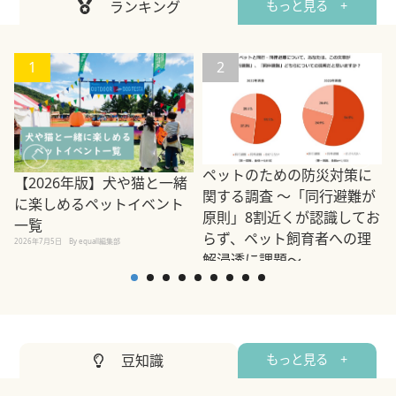
ランキング
もっと見る +
1
2
ペットのための防災対策に
【2026年版】犬や猫と一緒
関する調査 ～「同行避難が
に楽しめるペットイベント
原則」8割近くが認識してお
一覧
らず、ペット飼育者への理
2026年7月5日
By equall編集部
解浸透に課題～
2
2023年3月10日
By equall編集部
豆知識
もっと見る +