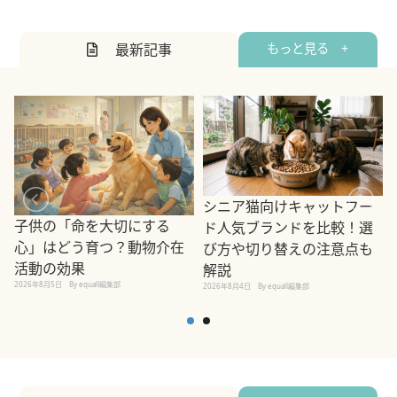
最新記事
もっと見る +
シニア猫向けキャットフー
子供の「命を大切にする
ド人気ブランドを比較！選
心」はどう育つ？動物介在
び方や切り替えの注意点も
活動の効果
解説
2026年8月5日
By equall編集部
2026年8月4日
By equall編集部
2