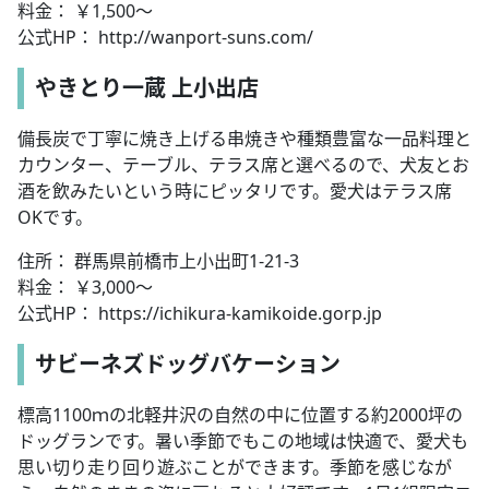
料金： ￥1,500～
公式HP： http://wanport-suns.com/
やきとり一蔵 上小出店
備長炭で丁寧に焼き上げる串焼きや種類豊富な一品料理と
カウンター、テーブル、テラス席と選べるので、犬友とお
酒を飲みたいという時にピッタリです。愛犬はテラス席
OKです。
住所： 群馬県前橋市上小出町1-21-3
料金： ￥3,000～
公式HP： https://ichikura-kamikoide.gorp.jp
サビーネズドッグバケーション
標高1100ｍの北軽井沢の自然の中に位置する約2000坪の
ドッグランです。暑い季節でもこの地域は快適で、愛犬も
思い切り走り回り遊ぶことができます。季節を感じなが