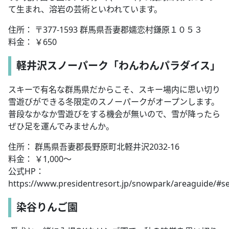
て生まれ、溶岩の芸術といわれています。
住所： 〒377-1593 群馬県吾妻郡嬬恋村鎌原１０５３
料金： ￥650
軽井沢スノーパーク「わんわんパラダイス」
スキーで有名な群馬県だからこそ、スキー場内に思い切り
雪遊びができる冬限定のスノーパークがオープンします。
普段なかなか雪遊びをする機会が無いので、雪が降ったら
ぜひ足を運んでみませんか。
住所： 群馬県吾妻郡長野原町北軽井沢2032-16
料金： ￥1,000～
公式HP：
https://www.presidentresort.jp/snowpark/areaguide/#s
染谷りんご園