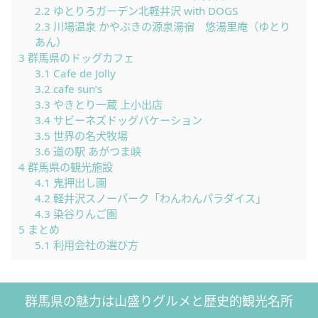
2.2
ゆとりろガーデン北軽井沢 with DOGS
2.3
川場温泉 かやぶきの源泉湯宿 悠湯里庵（ゆとり
あん）
3
群馬県のドッグカフェ
3.1
Cafe de Jolly
3.2
cafe sun’s
3.3
やきとり一蔵 上小出店
3.4
サビーネズドッグバケーション
3.5
世界の名犬牧場
3.6
道の駅 あがつま峡
4
群馬県の観光施設
4.1
鬼押出し園
4.2
軽井沢スノーパーク「わんわんパラダイス」
4.3
染谷りんご園
5
まとめ
5.1
利用会社の選び方
群馬県の魅力は山盛りグルメと歴史的観光名所