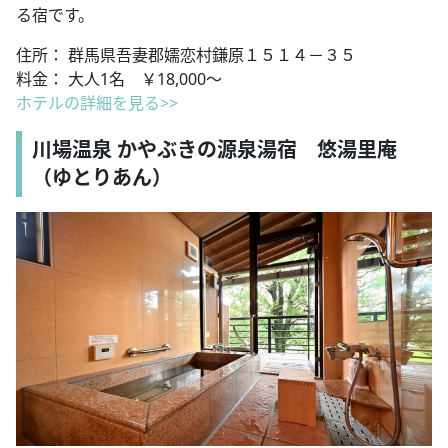
る宿です。
住所： 群馬県吾妻郡嬬恋村鎌原１５１４－３５
料金： 大人1名 ￥18,000～
ホテルの詳細を見る>>
川場温泉 かやぶきの源泉湯宿 悠湯里庵
（ゆとりあん）