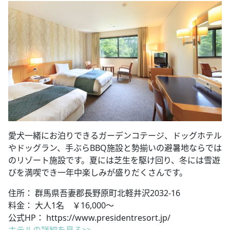
愛犬一緒にお泊りできるガーデンコテージ、ドッグホテル
やドッグラン、手ぶらBBQ施設と勢揃いの避暑地ならでは
のリゾート施設です。夏には芝生を駆け回り、冬には雪遊
びを満喫でき一年中楽しみが盛りだくさんです。
住所： 群馬県吾妻郡長野原町北軽井沢2032-16
料金： 大人1名 ￥16,000～
公式HP： https://www.presidentresort.jp/
ホテルの詳細を見る>>