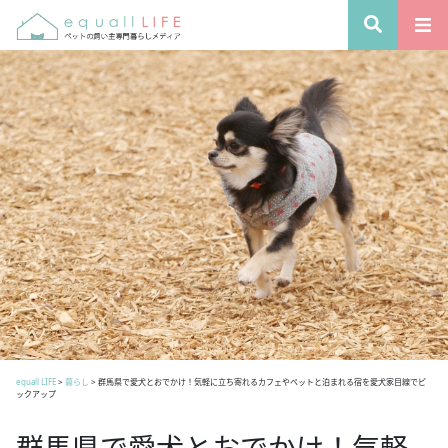
equall LIFE
>
暮らし
>
群馬県で愛犬とおでかけ！気軽に立ち寄れるカフェやペットと泊まれる宿を愛犬家目線でピ
ックアップ