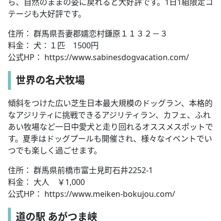
ら、自然のままの姿に戻れると大好評です。1日1組限定コ
テージも大好評です。
住所： 群馬県吾妻郡​嬬恋村鎌原１１３２－３
料金： 犬：１匹 1500円
公式HP： https://www.sabinesdogvacation.com/
世界の名犬牧場
傾斜をつけた広い芝生日本最大規模のドッグラン、本格的
なアジリティに挑戦できるアジリティラン、カフェ、ふれ
あい牧場など一日中愛犬と走り回れるオススメスポットで
す。夏季はドッグプールも開催され、様々なイベントでい
つでも楽しく過ごせます。
住所： 群馬県前橋市富士見町石井2252-1
料金： 大人 ￥1,000
公式HP： https://www.meiken-bokujou.com/
道の駅 あがつま峡