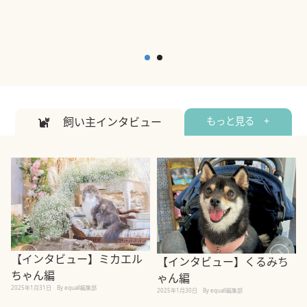
飼い主インタビュー
もっと見る +
【インタビュー】ミカエル
【インタビュー】くるみち
ちゃん編
ゃん編
2025年1月31日
By equall編集部
2
2025年1月30日
By equall編集部