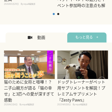
2026年5月29日
By equall編集部
ベント参加時の注意点も解
説
2026年5月12日
By equall編集部
2
動画
もっと見る +
ドッグトレーナーがペット
猫のために女将と喧嘩！？
用サプリメントを解説！プ
二子山親方が語る「猫の幸
レミアムサプリメント
せ」と3匹への愛が深すぎて
2
『Zesty Paws』
感動
2025年8月8日
By equall編集部
2026年2月4日
By equall編集部