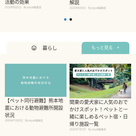
活動の効果
解説
2026年8月5日
By equall編集部
2026年8月4日
By equall編集部
2
暮らし
もっと見る +
【ペット同行避難】熊本地
関東の愛犬家に人気のおで
震における動物避難所開設
かけスポット！ペットと一
状況
緒に楽しめるペット宿・日
2026年7月30日
By equall編集部
帰り施設一覧
2
2026年7月7日
By equall編集部