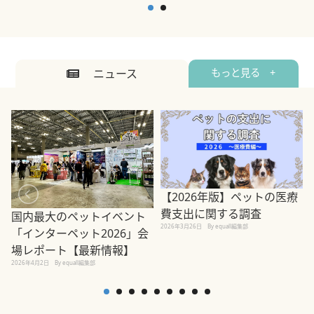
ニュース
もっと見る +
【2026年版】ペットの医療
費支出に関する調査
国内最大のペットイベント
2026年3月26日
By equall編集部
「インターペット2026」会
場レポート【最新情報】
2
2026年4月2日
By equall編集部