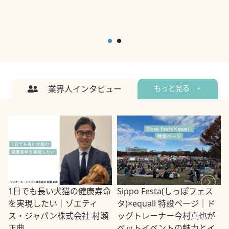
業界人インタビュー
もっと見る +
1日でも長い犬猫の健康寿命
Sippo Festa(しっぽフェス
を実現したい｜ゾエティ
タ)×equall 特設ページ｜ド
ス・ジャパン株式会社 村瀬
ッグトレーナー今村真也が
正典
ペットイベントの魅力とイ