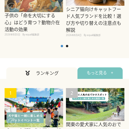
シニア猫向けキャットフー
子供の「命を大切にする
ド人気ブランドを比較！選
心」はどう育つ？動物介在
び方や切り替えの注意点も
活動の効果
解説
2026年8月5日
By equall編集部
2026年8月4日
By equall編集部
2
ランキング
もっと見る +
1
2
関東の愛犬家に人気のおで