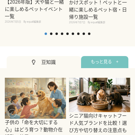
【2026年版】犬や猫と一緒
かけスポット！ペットと一
に楽しめるペットイベント
緒に楽しめるペット宿・日
一覧
帰り施設一覧
2026年7月5日
By equall編集部
2026年7月7日
By equall編集部
2
豆知識
もっと見る +
シニア猫向けキャットフー
子供の「命を大切にする
ド人気ブランドを比較！選
心」はどう育つ？動物介在
び方や切り替えの注意点も