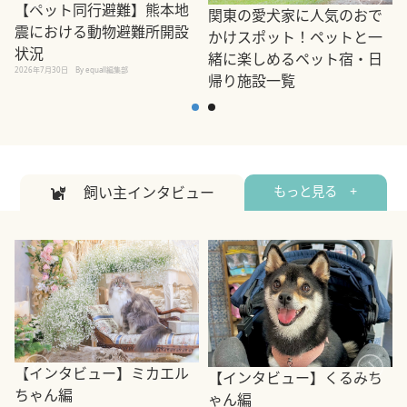
【ペット同行避難】熊本地
関東の愛犬家に人気のおで
震における動物避難所開設
かけスポット！ペットと一
状況
緒に楽しめるペット宿・日
2026年7月30日
By equall編集部
帰り施設一覧
2
2026年7月7日
By equall編集部
飼い主インタビュー
もっと見る +
【インタビュー】ミカエル
【インタビュー】くるみち
ちゃん編
ゃん編