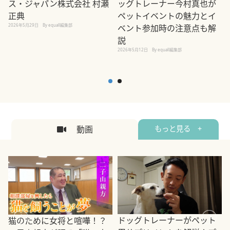
ス・ジャパン株式会社 村瀬
ッグトレーナー今村真也が
正典
ペットイベントの魅力とイ
2026年5月29日
By equall編集部
ベント参加時の注意点も解
説
2026年5月12日
By equall編集部
2
動画
もっと見る +
ドッグトレーナーがペット
猫のために女将と喧嘩！？