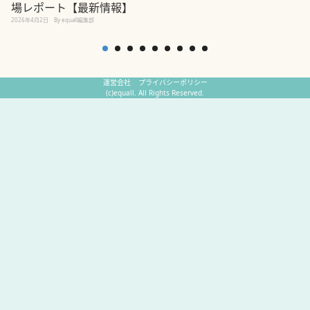
場レポート【最新情報】
2
2026年4月2日
By equall編集部
運営会社
プライバシーポリシー
(c)equall. All Rights Reserved.