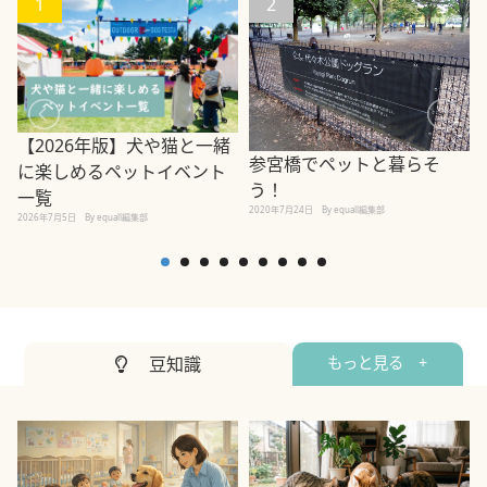
1
2
【2026年版】犬や猫と一緒
参宮橋でペットと暮らそ
に楽しめるペットイベント
う！
一覧
2020年7月24日
By equall編集部
2026年7月5日
By equall編集部
2
豆知識
もっと見る +