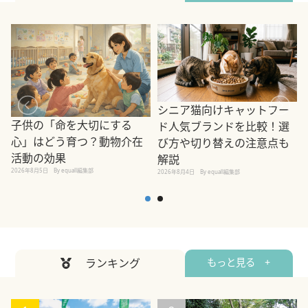
シニア猫向けキャットフー
子供の「命を大切にする
ド人気ブランドを比較！選
心」はどう育つ？動物介在
び方や切り替えの注意点も
活動の効果
解説
2026年8月5日
By equall編集部
2026年8月4日
By equall編集部
2
ランキング
もっと見る +