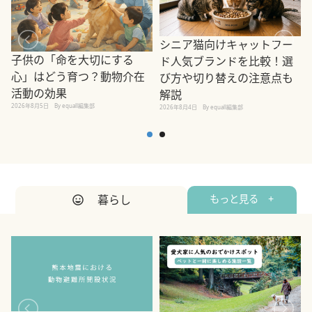
シニア猫向けキャットフー
子供の「命を大切にする
ド人気ブランドを比較！選
心」はどう育つ？動物介在
び方や切り替えの注意点も
活動の効果
解説
2026年8月5日
By equall編集部
2026年8月4日
By equall編集部
2
暮らし
もっと見る +