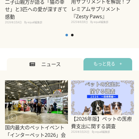
用サプリメントを解説！プ
二子山親方が語る「猫の幸
レミアムサプリメント
せ」と3匹への愛が深すぎて
2
『Zesty Paws』
感動
2025年8月8日
By equall編集部
2026年2月4日
By equall編集部
ニュース
もっと見る +
【2026年版】ペットの医療
費支出に関する調査
国内最大のペットイベント
2026年3月26日
By equall編集部
「インターペット2026」会