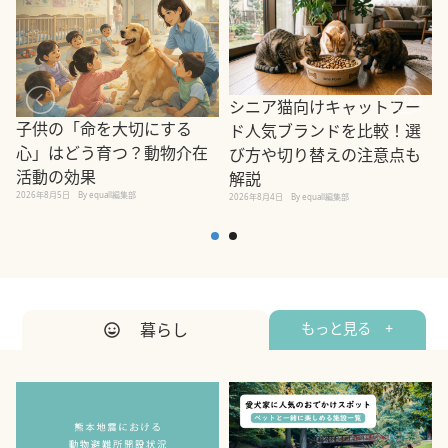
シニア猫向けキャットフー
子供の「命を大切にする
ド人気ブランドを比較！選
心」はどう育つ？動物介在
び方や切り替えの注意点も
活動の効果
解説
2026年8月5日
By equall編集部
2026年8月4日
By equall編集部
2
暮らし
もっと見る +