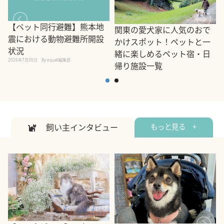
【ペット同行避難】熊本地
関東の愛犬家に人気のおで
震における動物避難所開設
かけスポット！ペットと一
状況
緒に楽しめるペット宿・日
2026年7月30日
By equall編集部
帰り施設一覧
2
2026年7月7日
By equall編集部
飼い主インタビュー
もっと見る +