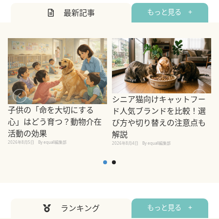
最新記事
もっと見る +
シニア猫向けキャットフー
子供の「命を大切にする
ド人気ブランドを比較！選
心」はどう育つ？動物介在
び方や切り替えの注意点も
活動の効果
解説
2026年8月5日
By equall編集部
2026年8月4日
By equall編集部
2
ランキング
もっと見る +