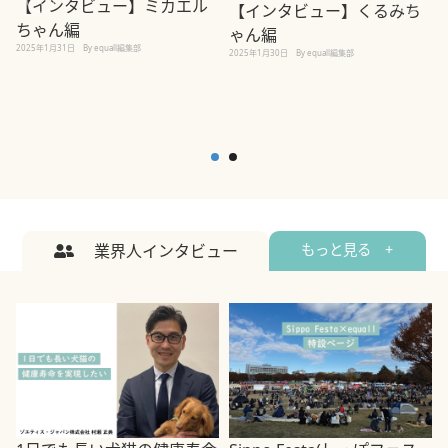
【インタビュー】ミカエル
【インタビュー】くるみち
ちゃん編
ゃん編
2025年1月31日
By equall編集部
2
2025年1月30日
By equall編集部
業界人インタビュー
もっと見る +