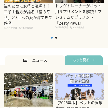
ドッグトレーナーがペット
猫のために女将と喧嘩！？
用サプリメントを解説！プ
二子山親方が語る「猫の幸
レミアムサプリメント
せ」と3匹への愛が深すぎて
2
『Zesty Paws』
感動
2025年8月8日
By equall編集部
2026年2月4日
By equall編集部
ニュース
もっと見る +
【2026年版】ペットの医療