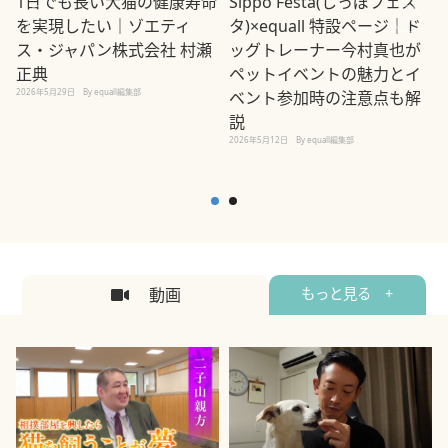
1日でも長い犬猫の健康寿命
Sippo Festa(しっぽフェス
を実現したい｜ゾエティ
タ)×equall 特設ページ｜ド
ス・ジャパン株式会社 村瀬
ッグトレーナー今村真也が
正典
ペットイベントの魅力とイ
2026年5月29日
By equall編集部
ベント参加時の注意点も解
説
2026年5月12日
By equall編集部
2
動画
もっと見る +