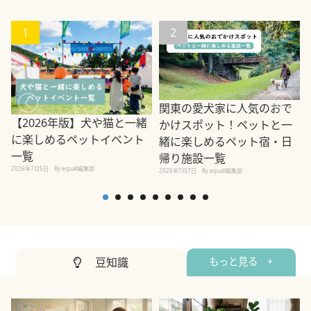
1
2
関東の愛犬家に人気のおで
【2026年版】犬や猫と一緒
かけスポット！ペットと一
に楽しめるペットイベント
緒に楽しめるペット宿・日
一覧
帰り施設一覧
2026年7月5日
By equall編集部
2026年7月7日
By equall編集部
2
豆知識
もっと見る +