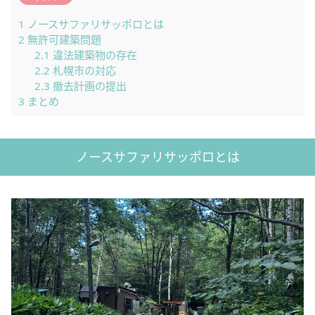
1
ノースサファリサッポロとは
2
無許可建築問題
2.1
違法建築物の存在
2.2
札幌市の対応
2.3
撤去計画の提出
3
まとめ
ノースサファリサッポロとは