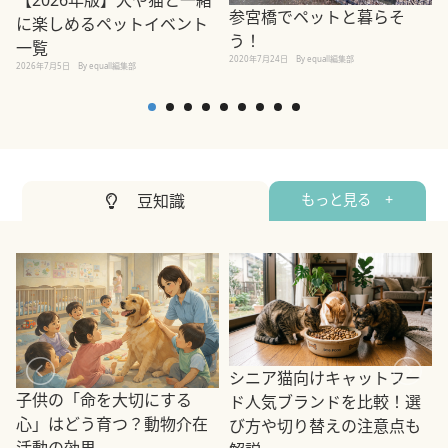
【2026年版】犬や猫と一緒
参宮橋でペットと暮らそ
に楽しめるペットイベント
う！
一覧
2020年7月24日
By equall編集部
2026年7月5日
By equall編集部
2
豆知識
もっと見る +
シニア猫向けキャットフー
子供の「命を大切にする
ド人気ブランドを比較！選
心」はどう育つ？動物介在
び方や切り替えの注意点も