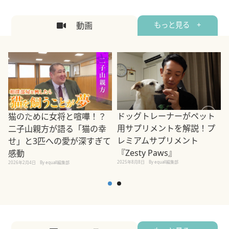
動画
もっと見る +
ドッグトレーナーがペット
猫のために女将と喧嘩！？
用サプリメントを解説！プ
二子山親方が語る「猫の幸
レミアムサプリメント
せ」と3匹への愛が深すぎて
2
『Zesty Paws』
感動
2025年8月8日
By equall編集部
2026年2月4日
By equall編集部