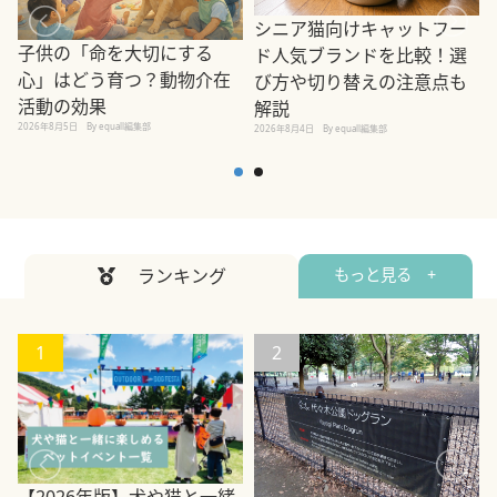
シニア猫向けキャットフー
子供の「命を大切にする
ド人気ブランドを比較！選
心」はどう育つ？動物介在
び方や切り替えの注意点も
活動の効果
解説
2026年8月5日
By equall編集部
2026年8月4日
By equall編集部
2
ランキング
もっと見る +
1
2