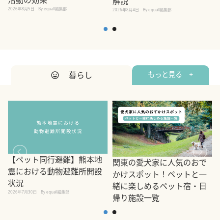
活動の効果
解説
2026年8月5日
By equall編集部
2026年8月4日
By equall編集部
2
暮らし
もっと見る +
【ペット同行避難】熊本地
関東の愛犬家に人気のおで
震における動物避難所開設
かけスポット！ペットと一
状況
緒に楽しめるペット宿・日
2026年7月30日
By equall編集部
帰り施設一覧
2
2026年7月7日
By equall編集部