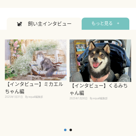
飼い主インタビュー
もっと見る +
【インタビュー】ミカエル
【インタビュー】くるみち
ちゃん編
ゃん編
2025年1月31日
By equall編集部
2
2025年1月30日
By equall編集部