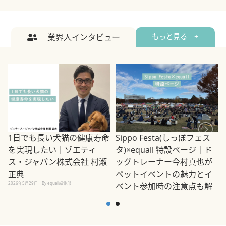
業界人インタビュー
もっと見る +
1日でも長い犬猫の健康寿命
Sippo Festa(しっぽフェス
を実現したい｜ゾエティ
タ)×equall 特設ページ｜ド
ス・ジャパン株式会社 村瀬
ッグトレーナー今村真也が
正典
ペットイベントの魅力とイ
2026年5月29日
By equall編集部
ベント参加時の注意点も解
説
2026年5月12日
By equall編集部
2