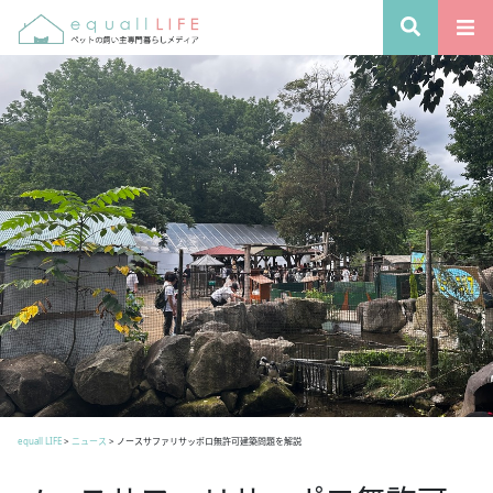
equall LIFE
>
ニュース
>
ノースサファリサッポロ無許可建築問題を解説