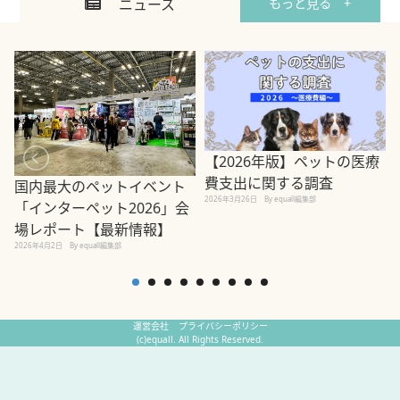
ニュース
もっと見る +
【2026年版】ペットの医療
費支出に関する調査
国内最大のペットイベント
2026年3月26日
By equall編集部
「インターペット2026」会
場レポート【最新情報】
2
2026年4月2日
By equall編集部
運営会社
プライバシーポリシー
(c)equall. All Rights Reserved.