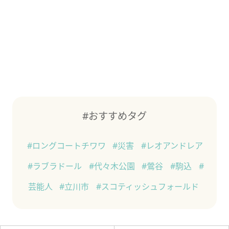
#おすすめタグ
#ロングコートチワワ
#災害
#レオアンドレア
#ラブラドール
#代々木公園
#鶯谷
#駒込
#
芸能人
#立川市
#スコティッシュフォールド