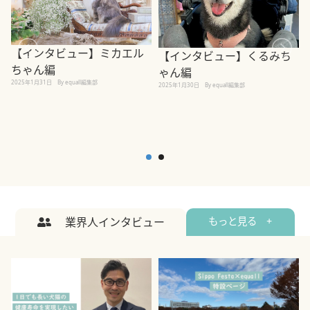
【インタビュー】ミカエル
【インタビュー】くるみち
ちゃん編
ゃん編
2025年1月31日
By equall編集部
2
2025年1月30日
By equall編集部
業界人インタビュー
もっと見る +