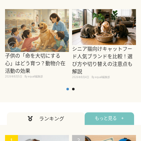
シニア猫向けキャットフー
子供の「命を大切にする
ド人気ブランドを比較！選
心」はどう育つ？動物介在
び方や切り替えの注意点も
活動の効果
解説
2026年8月5日
By equall編集部
2026年8月4日
By equall編集部
2
ランキング
もっと見る +
1
2