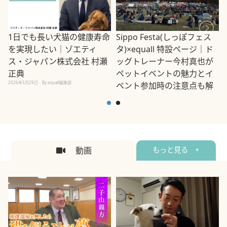
1日でも長い犬猫の健康寿命
Sippo Festa(しっぽフェス
を実現したい｜ゾエティ
タ)×equall 特設ページ｜ド
ス・ジャパン株式会社 村瀬
ッグトレーナー今村真也が
正典
ペットイベントの魅力とイ
2026年5月29日
By equall編集部
ベント参加時の注意点も解
説
2026年5月12日
By equall編集部
2
動画
もっと見る +