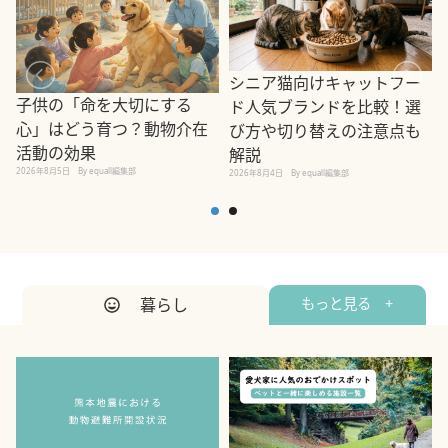
シニア猫向けキャットフー
子供の「命を大切にする
ド人気ブランドを比較！選
心」はどう育つ？動物介在
び方や切り替えの注意点も
活動の効果
解説
2026年8月5日
By equall編集部
2026年8月4日
By equall編集部
2
暮らし
もっと見る +