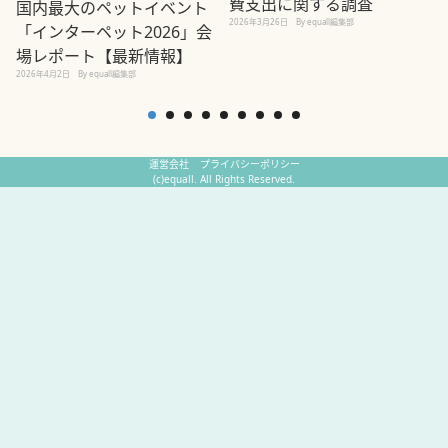
費支出に関する調査
国内最大のペットイベント
2026年3月26日
By equall編集部
「インターペット2026」会
場レポート【最新情報】
2
2026年4月2日
By equall編集部
運営会社
プライバシーポリシー
(c)equall. All Rights Reserved.