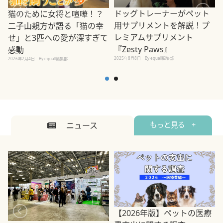
ドッグトレーナーがペット
猫のために女将と喧嘩！？
用サプリメントを解説！プ
二子山親方が語る「猫の幸
レミアムサプリメント
せ」と3匹への愛が深すぎて
2
『Zesty Paws』
感動
2025年8月8日
By equall編集部
2026年2月4日
By equall編集部
ニュース
もっと見る +
【2026年版】ペットの医療