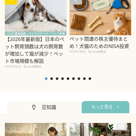
ペット関連の株主優待まと
【2026年最新版】日本のペ
め！犬猫のためのNISA投資
ット飼育頭数は犬の飼育数
2026年7月6日
By equall編集部
が増加して猫が減少！ペッ
2
ト市場規模も解説
2026年7月3日
By equall編集部
豆知識
もっと見る +