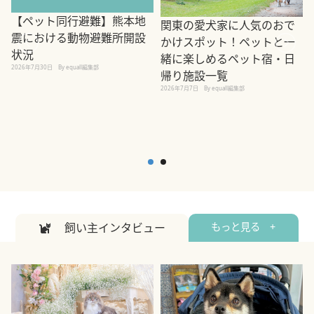
【ペット同行避難】熊本地
関東の愛犬家に人気のおで
震における動物避難所開設
かけスポット！ペットと一
状況
緒に楽しめるペット宿・日
2026年7月30日
By equall編集部
帰り施設一覧
2
2026年7月7日
By equall編集部
飼い主インタビュー
もっと見る +