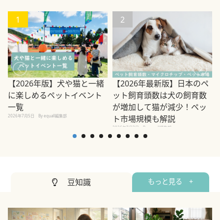
1
2
【2026年版】犬や猫と一緒
【2026年最新版】日本のペ
に楽しめるペットイベント
ット飼育頭数は犬の飼育数
一覧
が増加して猫が減少！ペッ
2026年7月5日
By equall編集部
ト市場規模も解説
2026年7月3日
By equall編集部
2
豆知識
もっと見る +