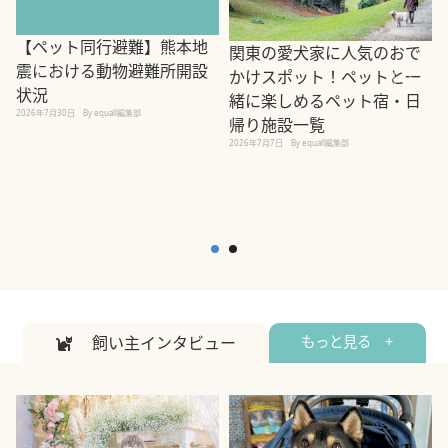
【ペット同行避難】熊本地
関東の愛犬家に人気のおで
震における動物避難所開設
かけスポット！ペットと一
状況
緒に楽しめるペット宿・日
2026年7月30日
By equall編集部
帰り施設一覧
2
2026年7月7日
By equall編集部
飼い主インタビュー
もっと見る +