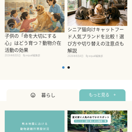
シニア猫向けキャットフー
子供の「命を大切にする
ド人気ブランドを比較！選
心」はどう育つ？動物介在
び方や切り替えの注意点も
活動の効果
解説
2026年8月5日
By equall編集部
2026年8月4日
By equall編集部
2
暮らし
もっと見る +