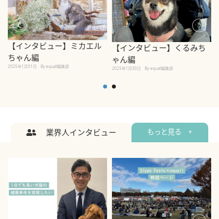
【インタビュー】ミカエル
【インタビュー】くるみち
ちゃん編
ゃん編
2025年1月31日
By equall編集部
2
2025年1月30日
By equall編集部
業界人インタビュー
もっと見る +