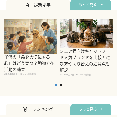
最新記事
もっと見る +
シニア猫向けキャットフー
子供の「命を大切にする
ド人気ブランドを比較！選
心」はどう育つ？動物介在
び方や切り替えの注意点も
活動の効果
解説
2026年8月5日
By equall編集部
2026年8月4日
By equall編集部
2
ランキング
もっと見る +