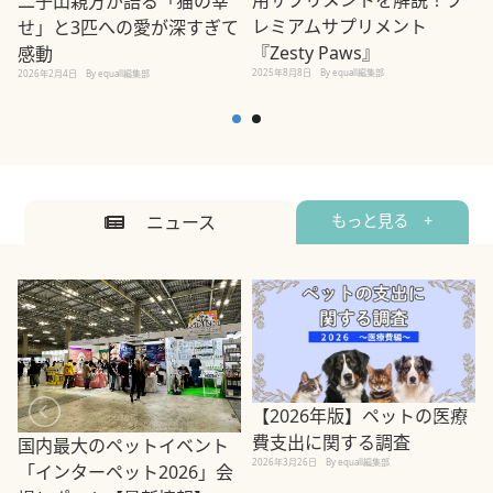
用サプリメントを解説！プ
二子山親方が語る「猫の幸
レミアムサプリメント
せ」と3匹への愛が深すぎて
2
『Zesty Paws』
感動
2025年8月8日
By equall編集部
2026年2月4日
By equall編集部
ニュース
もっと見る +
【2026年版】ペットの医療
費支出に関する調査
国内最大のペットイベント
2026年3月26日
By equall編集部
「インターペット2026」会