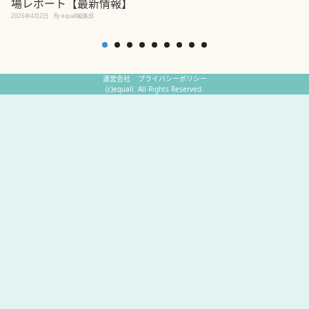
場レポート【最新情報】
2
2026年4月2日
By equall編集部
運営会社
プライバシーポリシー
(c)equall. All Rights Reserved.