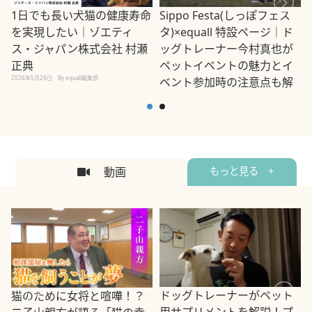
1日でも長い犬猫の健康寿命
Sippo Festa(しっぽフェス
を実現したい｜ゾエティ
タ)×equall 特設ページ｜ド
ス・ジャパン株式会社 村瀬
ッグトレーナー今村真也が
正典
ペットイベントの魅力とイ
2026年5月29日
By equall編集部
ベント参加時の注意点も解
説
2026年5月12日
By equall編集部
2
動画
もっと見る +
ドッグトレーナーがペット
猫のために女将と喧嘩！？