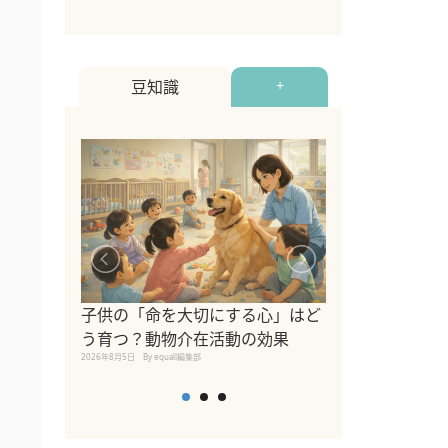
豆知識
+
シニア猫向けキ
ブランドを比較
子供の「命を大切にする心」はど
えの注意点も解
う育つ？動物介在活動の効果
2026年8月4日
By equall編
2026年8月5日
By equall編集部