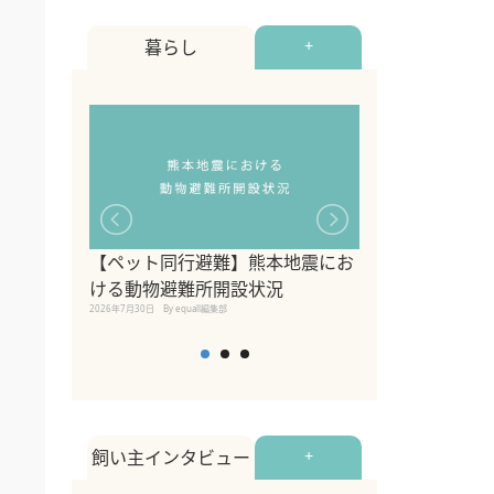
暮らし
+
【ペット同行避難】熊本地震にお
関東の愛犬家に
ける動物避難所開設状況
ポット！ペット
2026年7月30日
By equall編集部
ペット宿・日帰
2026年7月7日
By equall編
飼い主インタビュー
+