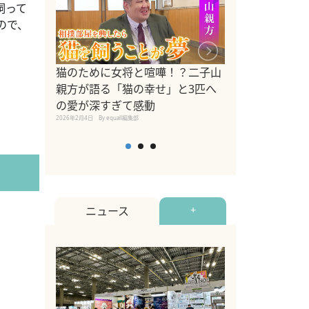
飼って
ので、
ドッグトレーナ
猫のために女将と喧嘩！？二子山
リメントを解説
親方が語る「猫の幸せ」と3匹へ
リメント『Zest
の愛が深すぎて感動
2025年8月8日
By equall編
2026年2月4日
By equall編集部
ニュース
+