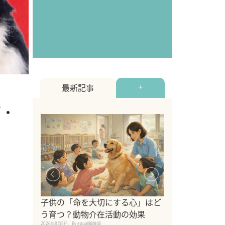
最新記事
+
ブ・
シニア猫向けキ
ブランドを比較
子供の「命を大切にする心」はど
えの注意点も解
う育つ？動物介在活動の効果
2026年8月4日
By equall編
2026年8月5日
By equall編集部