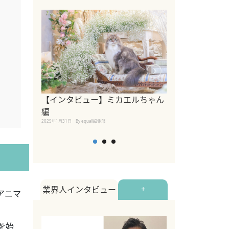
【インタビュー】ミカエルちゃん
【インタビュー
編
2025年1月30日
By equall
2025年1月31日
By equall編集部
業界人インタビュー
+
アニマ
を始