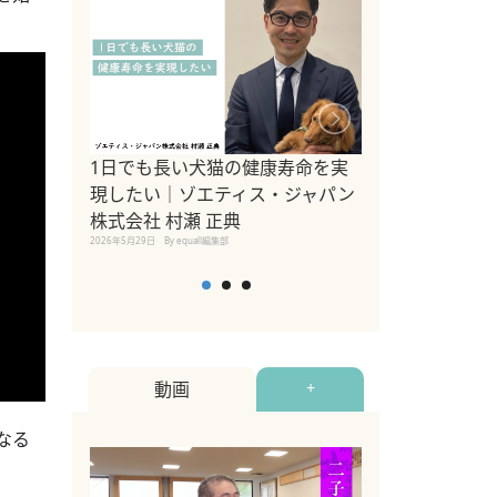
1日でも長い犬猫の健康寿命を実
Sippo Fest
現したい｜ゾエティス・ジャパン
タ)×equall
株式会社 村瀬 正典
レーナー今村真
2026年5月29日
By equall編集部
トの魅力とイベ
点も解説
2026年5月12日
By equall
動画
+
なる