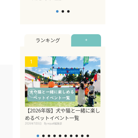
ランキング
+
1
2
関東の愛犬家に
ポット！ペット
【2026年版】犬や猫と一緒に楽し
ペット宿・日帰
めるペットイベント一覧
2026年7月7日
By equall編
2026年7月5日
By equall編集部