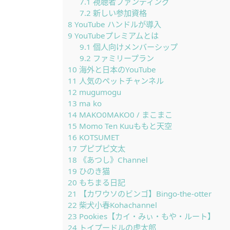
7.1
視聴者ファンディング
7.2
新しい参加資格
8
YouTube ハンドルが導入
9
YouTubeプレミアムとは
9.1
個人向けメンバーシップ
9.2
ファミリープラン
10
海外と日本のYouTube
11
人気のペットチャンネル
12
mugumogu
13
ma ko
14
MAKO0MAKO0 / まこまこ
15
Momo Ten Kuuももと天空
16
KOTSUMET
17
プピプピ文太
18
《あつし》Channel
19
ひのき猫
20
もちまる日記
21
【カワウソのビンゴ】Bingo-the-otter
22
柴犬小春Kohachannel
23
Pookies【カイ・みぃ・もや・ルート】
24
トイプードルの虎太郎