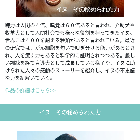
聴力は人間の４倍、嗅覚は６０倍あると言われ、介助犬や
牧羊犬として人間社会でも様々な役割を担ってきたイヌ。
世界には４００を超える種類がいると言われている。最近
の研究では、がん細胞を匂いで嗅ぎ分ける能力があるとさ
れ、人を癒す力もあると科学的に証明されつつある。厳し
い訓練を経て盲導犬として成長している様子や、イヌに助
けられた人々の感動のストーリーを紹介し、イヌの不思議
な力を紐解いていく。
作品の詳細はこちら>>
イヌ その秘められた力