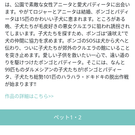
は、公園で素敵な女性アニータと愛犬パディータに出会い
ます。やがてロジャーとアニータは結婚、ポンゴとパディ
ータは15匹のかわいい子犬に恵まれます。ところがある
晩、子犬たちが毛皮好きの悪女クルエラに狙われ誘拐され
てしまいます。子犬たちを探すため、ポンゴは“遠吠え”で
犬の仲間に協力を求めます。ポンゴのSOSは犬から犬へと
伝わり、ついに子犬たちが郊外のクルエラの館にいること
を突き止めます。愛しい子供を救いたい一心で、遠い道の
りを駆けつけたポンゴとパディータ。そこには、なんと
99匹ものダルメシアンの子犬たちが!ポンゴとパディー
タ、子犬たち総勢101匹のハラハラ・ドキドキの脱出作戦
が始まります!!
作品の詳細はこちら>>
ペット1・2