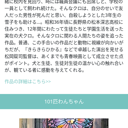
緒に校内を見回り、時には職員会議にも出席しと、学校の
一員として飼われ続けた。そんなクロは、自分のせいで友
人だった男性が死んだと思い、自殺しようとした3年生の
雪子をも助ける…。昭和36年頃に長野県の松本深志高校に
住みつき、12年間にわたって生徒たちと学園生活を送った
実在の犬クロ。そんなクロに関わる人間たちの姿を追った
作品。普通、この手合いの作品だと動物に視線が向かいが
ちだが、『きらきらひかる』などで卓越した演出を見せる
松岡錠司監督は、あくまでも青春映画として成立させた点
がポイント。犬と生徒、生徒対生徒の温かい心の触れ合い
が、観ている者に感動を与えてくれる。
作品の詳細はこちら>>
101匹わんちゃん