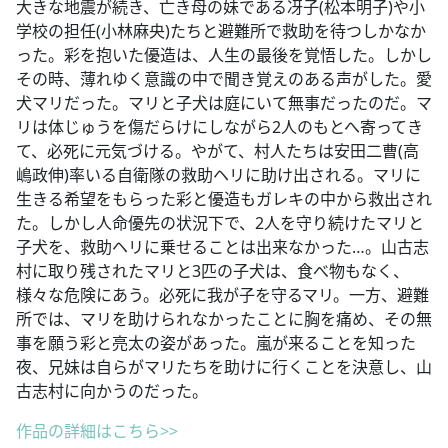
大きな地震が続き、亡き母の妹である冴子(松本明子)や小
学校の担任(小林麻央)たちと避難所で救助を待つしかなか
った。彩を抱いた優造は、人生の最後を覚悟した。しかし
その時、薄れゆく意識の中で聞き覚えのある声がした。愛
犬マリだった。マリと子犬は庭にいて無事だったのだ。マ
リは体じゅうを傷だらけにしながら2人のもとへ寄ってき
て、必死に元気づける。やがて、村人たちは安田二曹(高
嶋政伸)率いる自衛隊の救助ヘリに助け出される。マリに
生きる希望をもらった彩と優造もガレキの中から救出され
た。しかし人命優先の状況下で、2人を守り続けたマリと
子犬を、救助ヘリに乗せることは出来なかった…。山古志
村に取り残されたマリと3匹の子犬は、食べ物もなく、
様々な危険にあう。必死に我が子を守るマリ。一方、避難
所では、マリを助けられなかったことに胸を痛め、その無
事を願う彩と亮太の姿があった。嵐が来ることを知った
夜、兄妹は自らがマリたちを助けに行くことを決意し、山
古志村に向かうのだった。
作品の詳細はこちら>>