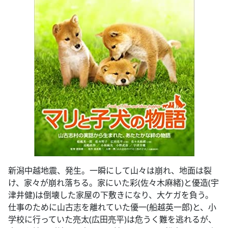
新潟中越地震、発生。一瞬にして山々は崩れ、地面は裂
け、家々が崩れ落ちる。家にいた彩(佐々木麻緒)と優造(宇
津井健)は倒壊した家屋の下敷きになり、大ケガを負う。
仕事のために山古志を離れていた優一(船越英一郎)と、小
学校に行っていた亮太(広田亮平)は危うく難を逃れるが、