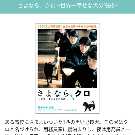
さよなら、クロ ~世界一幸せな犬の物語~
ある高校にさまよいついた1匹の黒い野良犬。その犬はク
ロと名づけられ、用務員室に寝泊まりし、夜は用務員と一