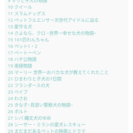
9
マリと子犬の物語
10
クイール
11
スラムドッグス
12
ペットフルエンサー次世代アイドルに迫る
13
星守る犬
14
さよなら、クロ ~世界一幸せな犬の物語~
15
101匹わんちゃん
16
ペット1・2
17
ベートーベン
18
ハチ公物語
19
南極物語
20
マーリー 世界一おバカな犬が教えてくれたこと
21
ひまわりと子犬の7日間
22
フランダースの犬
23
ベイブ
24
わさお
25
きな子~見習い警察犬の物語~
26
ボルト
27
シバ 縄文犬のゆめ
28
シーザー・ミランの愛犬レスキュー
29
まだまだあるペットの映画とドラマ