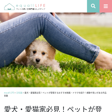
equall LIFE
>
豆知識
>
愛犬・愛猫家必見！ペットが登場するおすすめ映画・ドラマを紹介！感動や笑いがある作品
多数
愛犬・愛猫家必見！ペットが登