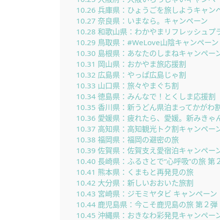
10.26
兵庫県：ひょうごを旅しようキャン
10.27
奈良県：いまなら。キャンペーン
10.28
和歌山県：わかやまリフレッシュプラ
10.29
鳥取県：#WeLove山陰キャンペーン
10.30
島根県：あなたのしまねキャンペー
10.31
岡山県：おかやま旅応援割
10.32
広島県：やっぱ広島じゃ割
10.33
山口県：旅々やまぐち割
10.34
徳島県：みんなで！とくしま応援割
10.35
香川県：新うどん県泊まってかがわ
10.36
愛媛県：疲れたら、愛媛。新みきゃ
10.37
高知県：高知観光トク割キャンペー
10.38
福岡県：福岡の避密の旅
10.39
佐賀県：佐賀支え愛宿泊キャンペー
10.40
長崎県：ふるさとで“心呼吸”の旅 第
10.41
熊本県：くまもと再発見の旅
10.42
大分県：新しいおおいた旅割
10.43
宮崎県：ジモミヤタビ キャンペーン
10.44
鹿児島県：今こそ鹿児島の旅 第２弾
10.45
沖縄県：おきなわ彩発見キャンペー