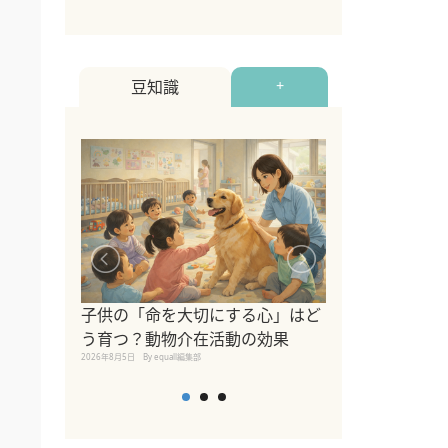
豆知識
+
シニア猫向けキ
ブランドを比較
子供の「命を大切にする心」はど
えの注意点も解
う育つ？動物介在活動の効果
2026年8月4日
By equall編
2026年8月5日
By equall編集部