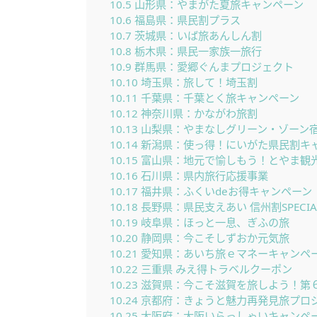
10.5
山形県：やまがた夏旅キャンペーン
10.6
福島県：県民割プラス
10.7
茨城県：いば旅あんしん割
10.8
栃木県：県民一家族一旅行
10.9
群馬県：愛郷ぐんまプロジェクト
10.10
埼玉県：旅して！埼玉割
10.11
千葉県：千葉とく旅キャンペーン
10.12
神奈川県：かながわ旅割
10.13
山梨県：やまなしグリーン・ゾーン
10.14
新潟県：使っ得！にいがた県民割キ
10.15
富山県：地元で愉しもう！とやま観
10.16
石川県：県内旅行応援事業
10.17
福井県：ふくいdeお得キャンペーン
10.18
長野県：県民支えあい 信州割SPECIA
10.19
岐阜県：ほっと一息、ぎふの旅
10.20
静岡県：今こそしずおか元気旅
10.21
愛知県：あいち旅ｅマネーキャンペ
10.22
三重県 みえ得トラベルクーポン
10.23
滋賀県：今こそ滋賀を旅しよう！第
10.24
京都府：きょうと魅力再発見旅プロ
10.25
大阪府：大阪いらっしゃいキャンペーン