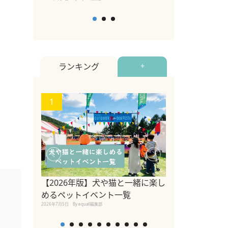
ランキング
+
1
2
【2026年版】犬や猫と一緒に楽し
トイプードルの
めるペットイベント一覧
い方・毛色・歴
2026年7月5日
By equall編集部
説【犬種】
2025年11月18日
By equal