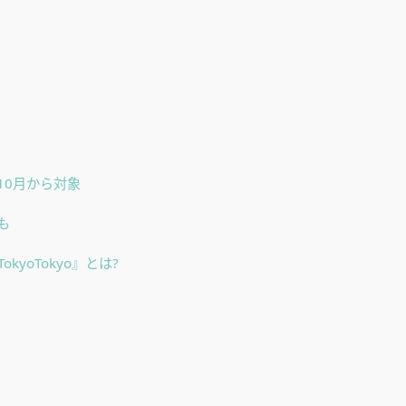
10月から対象
も
yoTokyo』とは?