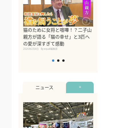
ドッグトレーナ
猫のために女将と喧嘩！？二子山
リメントを解説
親方が語る「猫の幸せ」と3匹へ
リメント『Zest
の愛が深すぎて感動
2025年8月8日
By equall編
2026年2月4日
By equall編集部
ニュース
+