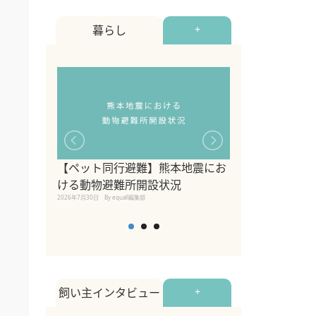
暮らし
+
【ペット同行避難】熊本地震にお
関東の愛犬家に
ける動物避難所開設状況
ポット！ペット
2026年7月30日
By equall編集部
ペット宿・日帰
2026年7月7日
By equall編
飼い主インタビュー
+