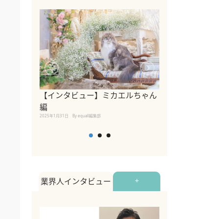
【インタビュー】ミカエルちゃん
【インタビュー
編
2025年1月30日
By equall
2025年1月31日
By equall編集部
業界人インタビュー
+