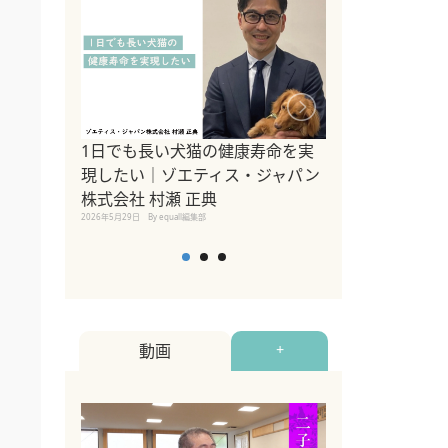
1日でも長い犬猫の健康寿命を実
Sippo Fest
現したい｜ゾエティス・ジャパン
タ)×equall
株式会社 村瀬 正典
レーナー今村真
2026年5月29日
By equall編集部
トの魅力とイベ
点も解説
2026年5月12日
By equall
動画
+