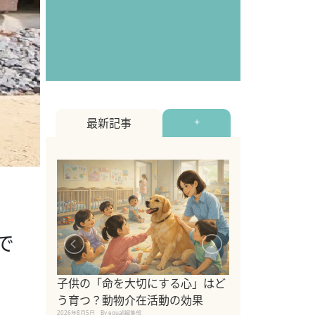
最新記事
+
で
シニア猫向けキ
ブランドを比較
子供の「命を大切にする心」はど
えの注意点も解
う育つ？動物介在活動の効果
2026年8月4日
By equall編
2026年8月5日
By equall編集部