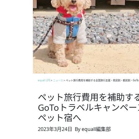
equall LIFE
>
ニュース
>
ペット旅行費用を補助する全国旅行支援・県民割・都民割・GoT
ペット旅行費用を補助す
GoToトラベルキャンペ
ペット宿へ
2023年3月24日
By equall編集部