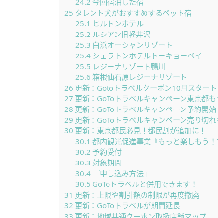
24.2
今回宿泊した宿
25
タレント犬がおすすめするペット宿
25.1
ヒルトンホテル
25.2
ルシアン旧軽井沢
25.3
白浜オーシャンリゾート
25.4
シェラトンホテルトーキョーベイ
25.5
レジーナリゾート鴨川
25.6
箱根仙石原レジーナリゾート
26
更新：Gotoトラベルクーポン10月スタート
27
更新：GoToトラベルキャンペーン東京都も
28
更新：GoToトラベルキャンペーン予約開始
29
更新：GoToトラベルキャンペーン売り切れ
30
更新：東京都民必見！都民割が追加に！
30.1
都内観光促進事業『もっと楽しもう！Tok
30.2
予約受付
30.3
対象期間
30.4
『申し込み方法』
30.5
GoToトラベルと併用できます！
31
更新：上限や割引額の制限が再度撤廃
32
更新：GoToトラベルが期間延長
33
更新：地域共通クーポン取扱店舗マップ