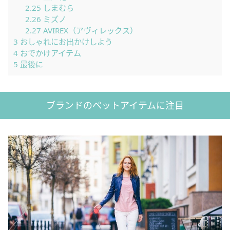
2.25
しまむら
2.26
ミズノ
2.27
AVIREX（アヴィレックス）
3
おしゃれにお出かけしよう
4
おでかけアイテム
5
最後に
ブランドのペットアイテムに注目