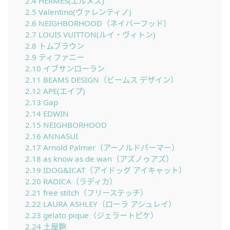
2.4
HERMES(エルメス)
2.5
Valentino(ヴァレンティノ)
2.6
NEIGHBORHOOD（ネイバーフッド）
2.7
LOUIS VUITTON(ルイ・ヴィトン)
2.8
トムブラウン
2.9
ティファニー
2.10
イブサンローラン
2.11
BEAMS DESIGN（ビームス デザイン）
2.12
APE(エイプ)
2.13
Gap
2.14
EDWIN
2.15
NEIGHBORHOOD
2.16
ANNASUI
2.17
Arnold Palmer（アーノルドパーマー）
2.18
as know as de wan（アズノゥアズ）
2.19
IDOG&ICAT（アイドッグ アイキャット）
2.20
RADICA（ラディカ）
2.21
free stitch（フリーステッチ）
2.22
LAURA ASHLEY（ローラ アシュレイ）
2.23
gelato pique（ジェラートピケ）
2.24
土屋鞄