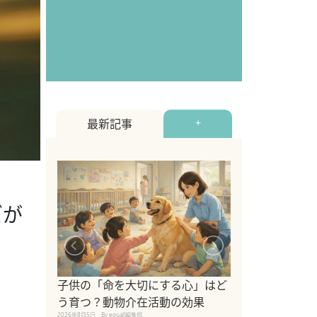
最新記事
+
ズが
シニア猫向けキ
ブランドを比較
子供の「命を大切にする心」はど
えの注意点も解
う育つ？動物介在活動の効果
2026年8月4日
By equall編
2026年8月5日
By equall編集部