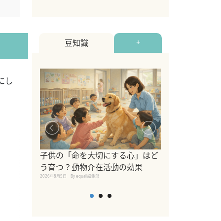
2022年12月9日
By equall
豆知識
+
にし
シニア猫向けキ
ブランドを比較
子供の「命を大切にする心」はど
えの注意点も解
う育つ？動物介在活動の効果
2026年8月4日
By equall編
2026年8月5日
By equall編集部