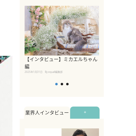
【インタビュー】ミカエルちゃん
【インタビュー
編
2025年1月30日
By equall
2025年1月31日
By equall編集部
業界人インタビュー
+