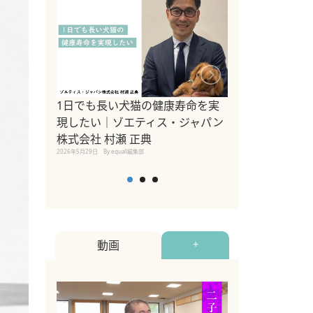
1日でも長い犬猫の健康寿命を実
Sippo Fest
現したい｜ゾエティス・ジャパン
タ)×equall
株式会社 村瀬 正典
レーナー今村真
2026年5月29日
By equall編集部
トの魅力とイベ
点も解説
2026年5月12日
By equall
動画
+