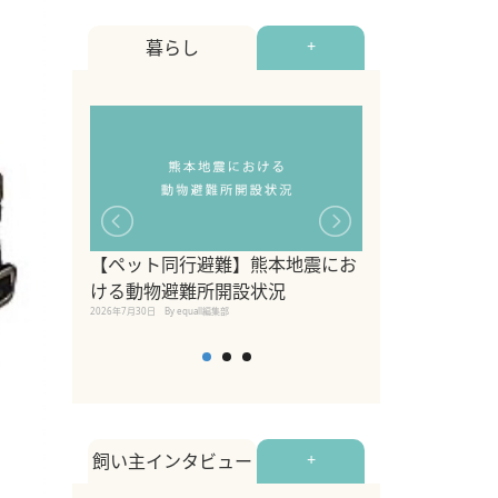
暮らし
+
【ペット同行避難】熊本地震にお
関東の愛犬家に
ける動物避難所開設状況
ポット！ペット
2026年7月30日
By equall編集部
ペット宿・日帰
2026年7月7日
By equall編
飼い主インタビュー
+