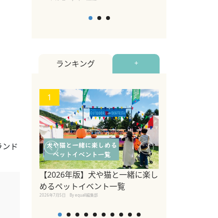
ランキング
+
1
2
ランド
。
【2026年版】犬や猫と一緒に楽し
愛犬家のオフィ
めるペットイベント一覧
やすい環境をつ
2026年7月5日
By equall編集部
ークデザイン株
アポート京橋店