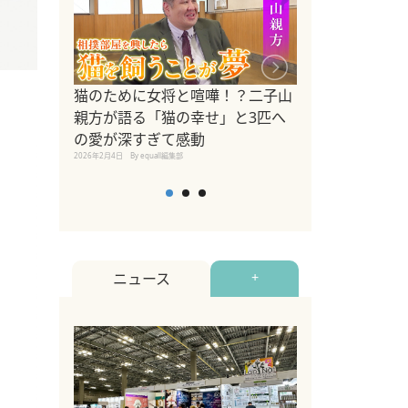
ドッグトレーナ
猫のために女将と喧嘩！？二子山
リメントを解説
親方が語る「猫の幸せ」と3匹へ
リメント『Zest
の愛が深すぎて感動
2025年8月8日
By equall編
2026年2月4日
By equall編集部
ニュース
+