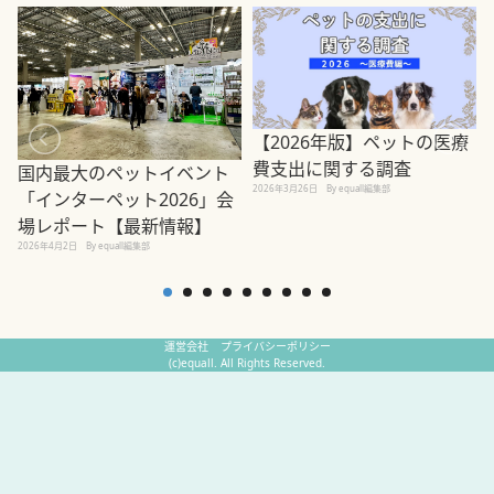
【2026年版】ペットの医療
費支出に関する調査
国内最大のペットイベント
2026年3月26日
By equall編集部
「インターペット2026」会
場レポート【最新情報】
2
2026年4月2日
By equall編集部
運営会社
プライバシーポリシー
(c)equall. All Rights Reserved.