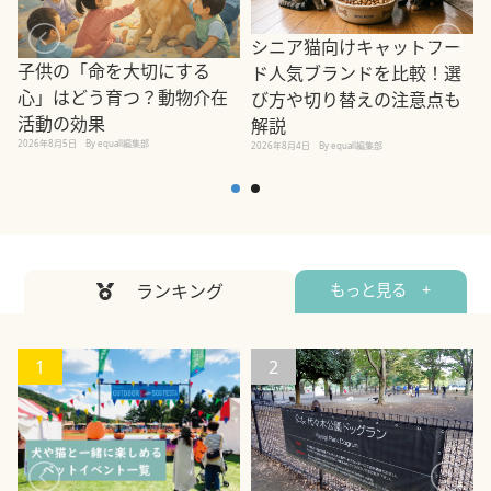
シニア猫向けキャットフー
子供の「命を大切にする
ド人気ブランドを比較！選
心」はどう育つ？動物介在
び方や切り替えの注意点も
活動の効果
解説
2026年8月5日
By equall編集部
2026年8月4日
By equall編集部
2
ランキング
もっと見る +
1
2