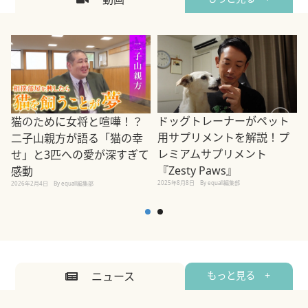
ドッグトレーナーがペット
猫のために女将と喧嘩！？
用サプリメントを解説！プ
二子山親方が語る「猫の幸
レミアムサプリメント
せ」と3匹への愛が深すぎて
2
『Zesty Paws』
感動
2025年8月8日
By equall編集部
2026年2月4日
By equall編集部
ニュース
もっと見る +