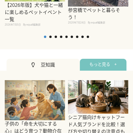
【2026年版】犬や猫と一緒
参宮橋でペットと暮らそ
に楽しめるペットイベント
う！
一覧
2020年7月24日
By equall編集部
2026年7月5日
By equall編集部
2
豆知識
もっと見る +
シニア猫向けキャットフー
子供の「命を大切にする
ド人気ブランドを比較！選
心」はどう育つ？動物介在
び方や切り替えの注意点も