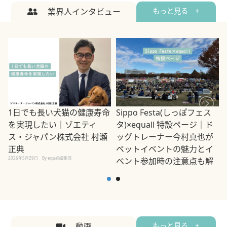
業界人インタビュー
もっと見る +
1日でも長い犬猫の健康寿命
Sippo Festa(しっぽフェス
を実現したい｜ゾエティ
タ)×equall 特設ページ｜ド
ス・ジャパン株式会社 村瀬
ッグトレーナー今村真也が
正典
ペットイベントの魅力とイ
2026年5月29日
By equall編集部
ベント参加時の注意点も解
説
2026年5月12日
By equall編集部
2
動画
もっと見る +