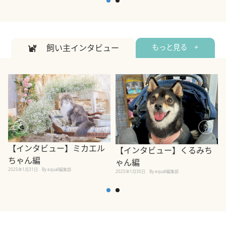
飼い主インタビュー
もっと見る +
【インタビュー】ミカエル
【インタビュー】くるみち
ちゃん編
ゃん編
2025年1月31日
By equall編集部
2
2025年1月30日
By equall編集部