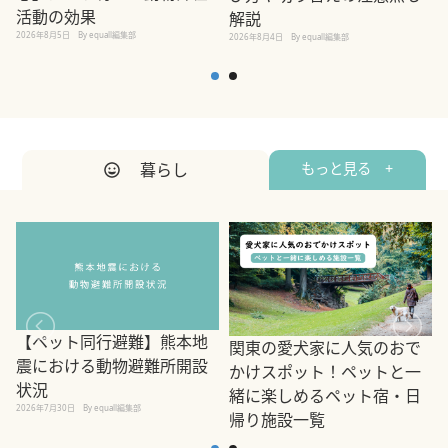
活動の効果
解説
2026年8月5日
By equall編集部
2026年8月4日
By equall編集部
2
暮らし
もっと見る +
【ペット同行避難】熊本地
関東の愛犬家に人気のおで
震における動物避難所開設
かけスポット！ペットと一
状況
緒に楽しめるペット宿・日
2026年7月30日
By equall編集部
帰り施設一覧
2
2026年7月7日
By equall編集部