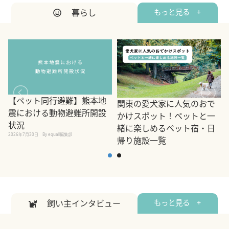
暮らし
もっと見る +
【ペット同行避難】熊本地
関東の愛犬家に人気のおで
震における動物避難所開設
かけスポット！ペットと一
状況
緒に楽しめるペット宿・日
2026年7月30日
By equall編集部
帰り施設一覧
2
2026年7月7日
By equall編集部
飼い主インタビュー
もっと見る +