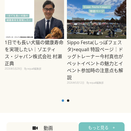
1日でも長い犬猫の健康寿命
Sippo Festa(しっぽフェス
を実現したい｜ゾエティ
タ)×equall 特設ページ｜ド
ス・ジャパン株式会社 村瀬
ッグトレーナー今村真也が
正典
ペットイベントの魅力とイ
2026年5月29日
By equall編集部
ベント参加時の注意点も解
説
2026年5月12日
By equall編集部
2
動画
もっと見る +