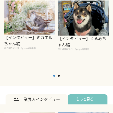
【インタビュー】ミカエル
【インタビュー】くるみち
ちゃん編
ゃん編
2025年1月31日
By equall編集部
2
2025年1月30日
By equall編集部
業界人インタビュー
もっと見る +