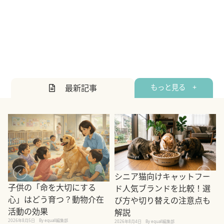
最新記事
もっと見る +
シニア猫向けキャットフー
子供の「命を大切にする
ド人気ブランドを比較！選
心」はどう育つ？動物介在
び方や切り替えの注意点も
活動の効果
解説
2026年8月5日
By equall編集部
2026年8月4日
By equall編集部
2