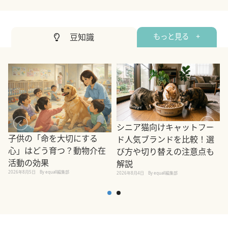
豆知識
もっと見る +
シニア猫向けキャットフー
子供の「命を大切にする
ド人気ブランドを比較！選
心」はどう育つ？動物介在
び方や切り替えの注意点も
活動の効果
解説
2026年8月5日
By equall編集部
2026年8月4日
By equall編集部
2