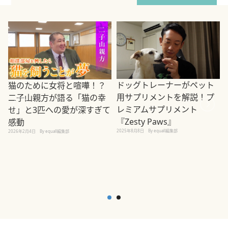
ドッグトレーナーがペット
猫のために女将と喧嘩！？
用サプリメントを解説！プ
二子山親方が語る「猫の幸
レミアムサプリメント
せ」と3匹への愛が深すぎて
2
『Zesty Paws』
感動
2025年8月8日
By equall編集部
2026年2月4日
By equall編集部