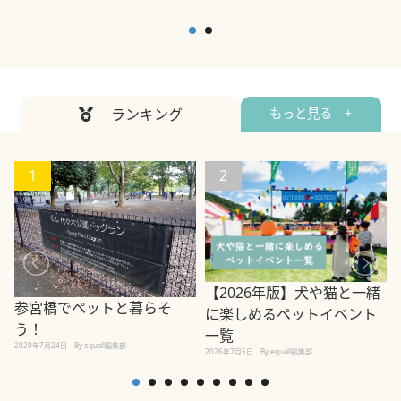
ランキング
もっと見る +
1
2
【2026年版】犬や猫と一緒
参宮橋でペットと暮らそ
に楽しめるペットイベント
う！
一覧
2020年7月24日
By equall編集部
2026年7月5日
By equall編集部
2