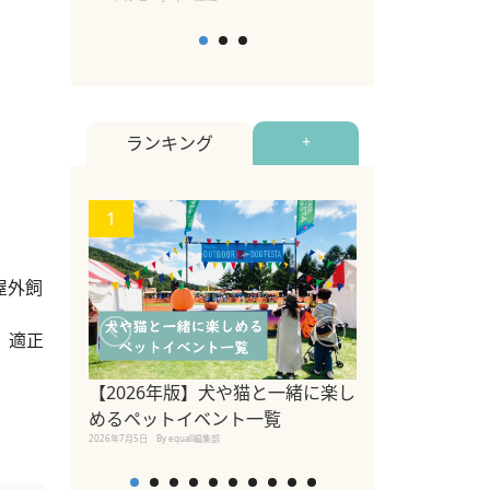
ランキング
+
1
2
屋外飼
、適正
【2026年版】犬や猫と一緒に楽し
飼い主とペット
めるペットイベント一覧
社会へ｜株式会社
2026年7月5日
By equall編集部
ル)上森裕司
2020年4月1日
By equall編