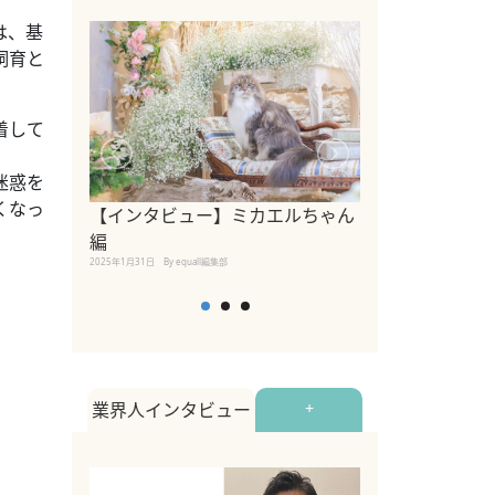
は、基
飼育と
着して
迷惑を
くなっ
【インタビュー】ミカエルちゃん
【インタビュー
編
2025年1月30日
By equall
2025年1月31日
By equall編集部
業界人インタビュー
+