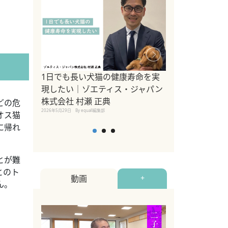
1日でも長い犬猫の健康寿命を実
Sippo Fest
現したい｜ゾエティス・ジャパン
タ)×equall
株式会社 村瀬 正典
レーナー今村真
どの危
2026年5月29日
By equall編集部
トの魅力とイベ
オス猫
点も解説
に帰れ
2026年5月12日
By equall
とが難
とのト
動画
+
ん。