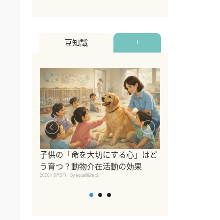
豆知識
+
シニア猫向けキ
ブランドを比較
子供の「命を大切にする心」はど
えの注意点も解
う育つ？動物介在活動の効果
2026年8月4日
By equall編
2026年8月5日
By equall編集部