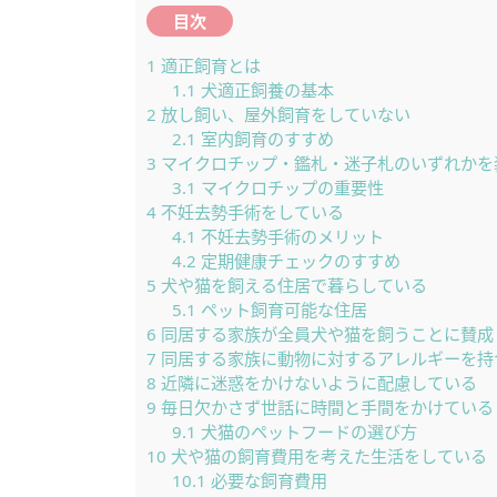
目次
1
適正飼育とは
1.1
犬適正飼養の基本
2
放し飼い、屋外飼育をしていない
2.1
室内飼育のすすめ
3
マイクロチップ・鑑札・迷子札のいずれかを
3.1
マイクロチップの重要性
4
不妊去勢手術をしている
4.1
不妊去勢手術のメリット
4.2
定期健康チェックのすすめ
5
犬や猫を飼える住居で暮らしている
5.1
ペット飼育可能な住居
6
同居する家族が全員犬や猫を飼うことに賛成
7
同居する家族に動物に対するアレルギーを持
8
近隣に迷惑をかけないように配慮している
9
毎日欠かさず世話に時間と手間をかけている
9.1
犬猫のペットフードの選び方
10
犬や猫の飼育費用を考えた生活をしている
10.1
必要な飼育費用