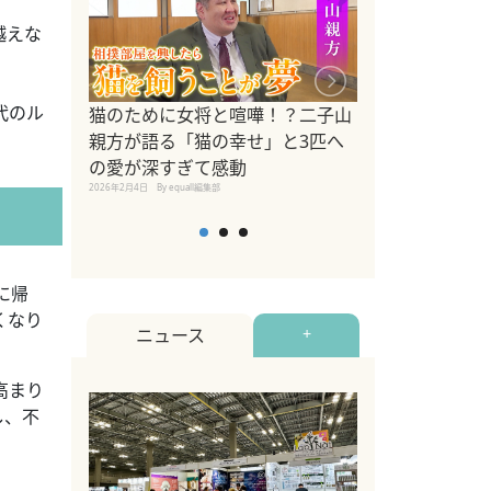
越えな
代のル
ドッグトレーナ
猫のために女将と喧嘩！？二子山
リメントを解説
親方が語る「猫の幸せ」と3匹へ
リメント『Zest
の愛が深すぎて感動
2025年8月8日
By equall編
2026年2月4日
By equall編集部
に帰
くなり
ニュース
+
高まり
し、不