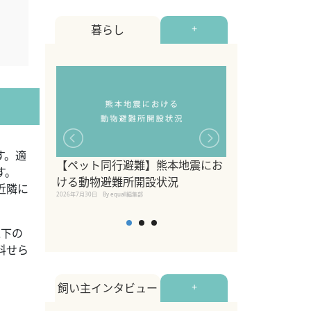
暮らし
+
す。適
【ペット同行避難】熊本地震にお
関東の愛犬家に
す。
ける動物避難所開設状況
ポット！ペット
近隣に
2026年7月30日
By equall編集部
ペット宿・日帰
2026年7月7日
By equall編
以下の
料せら
飼い主インタビュー
+