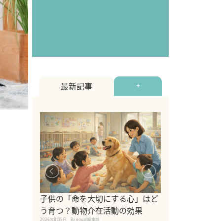
最新記事
+
シニア猫向けキ
ブランドを比較
子供の「命を大切にする心」はど
えの注意点も解
う育つ？動物介在活動の効果
2026年8月4日
By equall編
2026年8月5日
By equall編集部