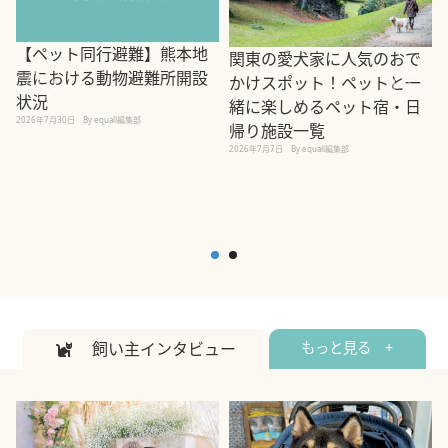
【ペット同行避難】熊本地
関東の愛犬家に人気のおで
震における動物避難所開設
かけスポット！ペットと一
状況
緒に楽しめるペット宿・日
2026年7月30日
By equall編集部
帰り施設一覧
2
2026年7月7日
By equall編集部
飼い主インタビュー
もっと見る +