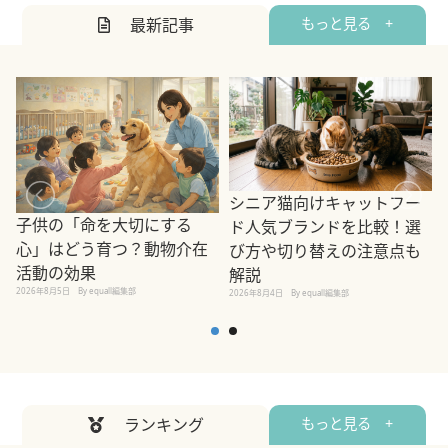
最新記事
もっと見る +
シニア猫向けキャットフー
子供の「命を大切にする
ド人気ブランドを比較！選
心」はどう育つ？動物介在
び方や切り替えの注意点も
活動の効果
解説
2026年8月5日
By equall編集部
2026年8月4日
By equall編集部
2
ランキング
もっと見る +