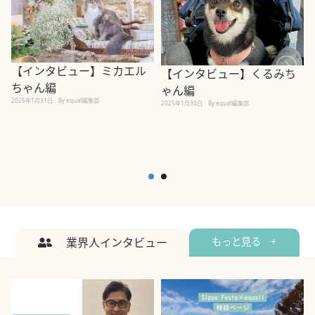
【インタビュー】ミカエル
【インタビュー】くるみち
ちゃん編
ゃん編
2025年1月31日
By equall編集部
2
2025年1月30日
By equall編集部
業界人インタビュー
もっと見る +