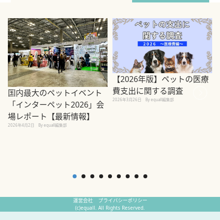
【2026年版】ペットの医療
費支出に関する調査
国内最大のペットイベント
2026年3月26日
By equall編集部
「インターペット2026」会
場レポート【最新情報】
2
2026年4月2日
By equall編集部
運営会社
プライバシーポリシー
(c)equall. All Rights Reserved.