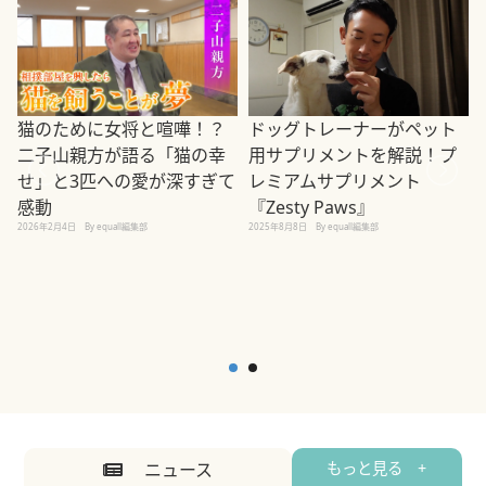
ドッグトレーナーがペット
猫のために女将と喧嘩！？
用サプリメントを解説！プ
二子山親方が語る「猫の幸
レミアムサプリメント
せ」と3匹への愛が深すぎて
2
『Zesty Paws』
感動
2025年8月8日
By equall編集部
2026年2月4日
By equall編集部
ニュース
もっと見る +