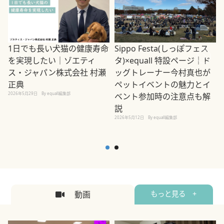
1日でも長い犬猫の健康寿命
Sippo Festa(しっぽフェス
を実現したい｜ゾエティ
タ)×equall 特設ページ｜ド
ス・ジャパン株式会社 村瀬
ッグトレーナー今村真也が
正典
ペットイベントの魅力とイ
2026年5月29日
By equall編集部
ベント参加時の注意点も解
説
2026年5月12日
By equall編集部
2
動画
もっと見る +