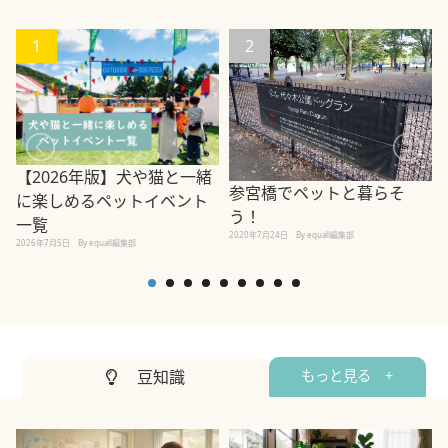
1
2
【2026年版】犬や猫と一緒
参宮橋でペットと暮らそ
に楽しめるペットイベント
う！
一覧
2020年7月24日
By equall編集部
2026年7月5日
By equall編集部
2
豆知識
もっと見る +