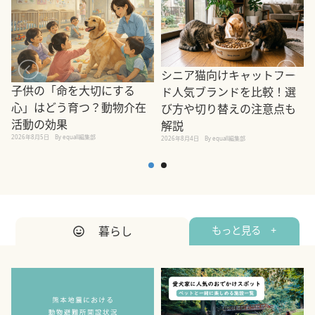
シニア猫向けキャットフー
子供の「命を大切にする
ド人気ブランドを比較！選
心」はどう育つ？動物介在
び方や切り替えの注意点も
活動の効果
解説
2026年8月5日
By equall編集部
2026年8月4日
By equall編集部
2
暮らし
もっと見る +