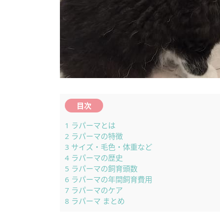
目次
1
ラパーマとは
2
ラパーマの特徴
3
サイズ・毛色・体重など
4
ラパーマの歴史
5
ラパーマの飼育頭数
6
ラパーマの年間飼育費用
7
ラパーマのケア
8
ラパーマ まとめ