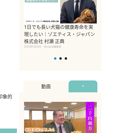
1日でも長い犬猫の健康寿命を実
Sippo Fest
現したい｜ゾエティス・ジャパン
タ)×equall
株式会社 村瀬 正典
レーナー今村真
2026年5月29日
By equall編集部
トの魅力とイベ
点も解説
2026年5月12日
By equall
動画
+
印象的