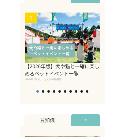
1
2
関東の愛犬家に
ポット！ペット
【2026年版】犬や猫と一緒に楽し
ペット宿・日帰
めるペットイベント一覧
2026年7月7日
By equall編
2026年7月5日
By equall編集部
豆知識
+