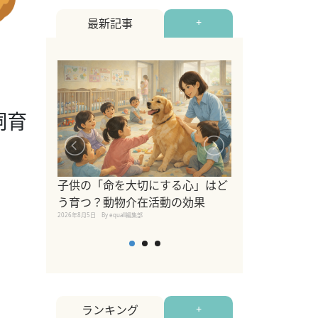
最新記事
+
飼育
シニア猫向けキ
ブランドを比較
子供の「命を大切にする心」はど
えの注意点も解
う育つ？動物介在活動の効果
2026年8月4日
By equall編
2026年8月5日
By equall編集部
ランキング
+