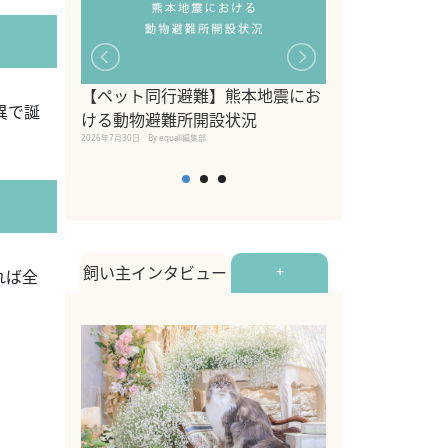
【ペット同行避難】熊本地震にお
関東の愛犬家に
異で誕
ける動物避難所開設状況
ポット！ペット
2026年7月30日
By equall編集部
ペット宿・日帰
2026年7月7日
By equall編
飼い主インタビュー
+
れば全