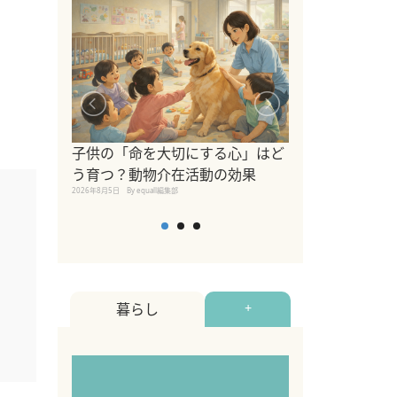
シニア猫向けキ
ブランドを比較
子供の「命を大切にする心」はど
えの注意点も解
う育つ？動物介在活動の効果
2026年8月4日
By equall編
2026年8月5日
By equall編集部
暮らし
+