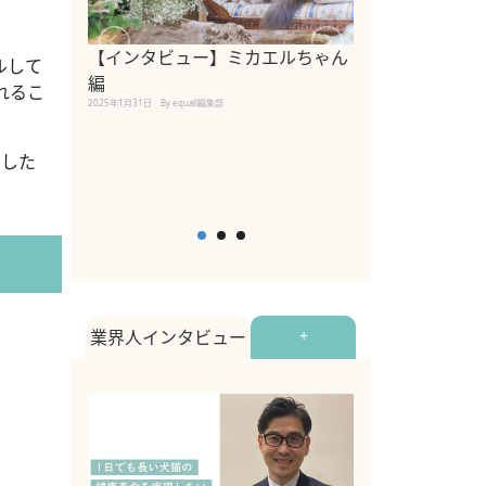
【インタビュー】ミカエルちゃん
【インタビュー
ルして
編
2025年1月30日
By equall
れるこ
2025年1月31日
By equall編集部
ルした
業界人インタビュー
+