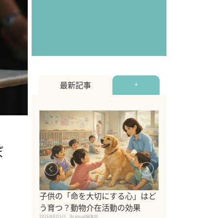
最新記事
+
ぼ
シニア猫向けキ
ブランドを比較
子供の「命を大切にする心」はど
えの注意点も解
う育つ？動物介在活動の効果
2026年8月4日
By equall編
2026年8月5日
By equall編集部