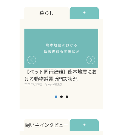
暮らし
+
【ペット同行避難】熊本地震にお
関東の愛犬家に
ける動物避難所開設状況
ポット！ペット
2026年7月30日
By equall編集部
ペット宿・日帰
2026年7月7日
By equall編
飼い主インタビュー
+