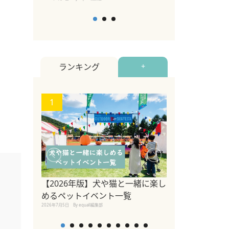
ランキング
+
1
2
【2026年版】犬や猫と一緒に楽し
参宮橋でペット
めるペットイベント一覧
2020年7月24日
By equall
2026年7月5日
By equall編集部