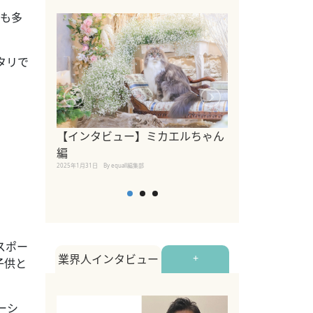
とも多
タリで
【インタビュー】ミカエルちゃん
【インタビュー
編
2025年1月30日
By equall
2025年1月31日
By equall編集部
スポー
業界人インタビュー
+
子供と
ーシ