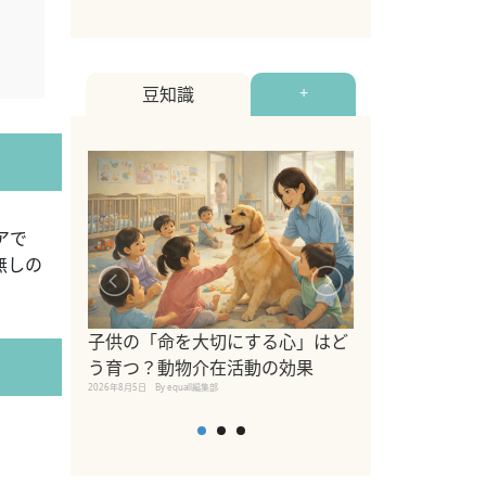
豆知識
+
アで
無しの
シニア猫向けキ
ブランドを比較
子供の「命を大切にする心」はど
えの注意点も解
う育つ？動物介在活動の効果
2026年8月4日
By equall編
2026年8月5日
By equall編集部