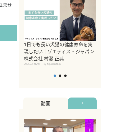
ねませ
1日でも長い犬猫の健康寿命を実
Sippo Fest
現したい｜ゾエティス・ジャパン
タ)×equall
株式会社 村瀬 正典
レーナー今村真
2026年5月29日
By equall編集部
トの魅力とイベ
点も解説
2026年5月12日
By equall
動画
+