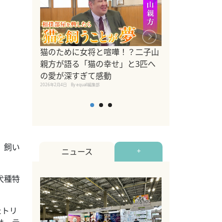
ドッグトレーナ
猫のために女将と喧嘩！？二子山
リメントを解説
親方が語る「猫の幸せ」と3匹へ
リメント『Zest
の愛が深すぎて感動
2025年8月8日
By equall編
2026年2月4日
By equall編集部
、飼い
ニュース
+
犬種特
たトリ