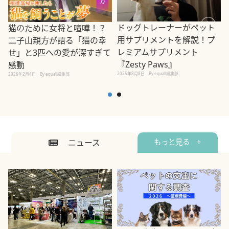
ドッグトレーナーがペット
猫のために女将と喧嘩！？
用サプリメントを解説！プ
二子山親方が語る「猫の幸
レミアムサプリメント
せ」と3匹への愛が深すぎて
2
『Zesty Paws』
感動
2025年8月8日
By equall編集部
2026年2月4日
By equall編集部
ニュース
もっと見る +