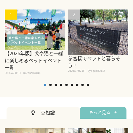
1
2
【2026年版】犬や猫と一緒
参宮橋でペットと暮らそ
に楽しめるペットイベント
う！
2
一覧
2020年7月24日
By equall編集部
2026年7月5日
By equall編集部
豆知識
もっと見る +