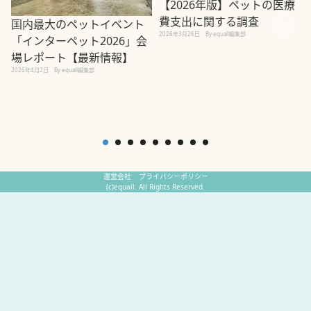
【2026年版】ペットの医療
費支出に関する調査
国内最大のペットイベント
2026年3月26日
By equall編集部
「インターペット2026」会
場レポート【最新情報】
2
2026年4月2日
By equall編集部
運営会社
プライバシーポリシー
(c)equall. All Rights Reserved.