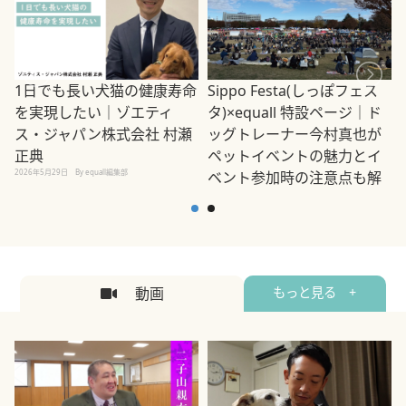
1日でも長い犬猫の健康寿命
Sippo Festa(しっぽフェス
を実現したい｜ゾエティ
タ)×equall 特設ページ｜ド
ス・ジャパン株式会社 村瀬
ッグトレーナー今村真也が
正典
ペットイベントの魅力とイ
2026年5月29日
By equall編集部
ベント参加時の注意点も解
説
2026年5月12日
By equall編集部
2
動画
もっと見る +