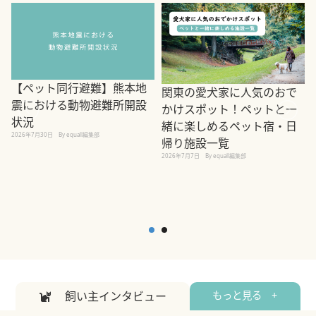
【ペット同行避難】熊本地
関東の愛犬家に人気のおで
震における動物避難所開設
かけスポット！ペットと一
状況
緒に楽しめるペット宿・日
2026年7月30日
By equall編集部
帰り施設一覧
2
2026年7月7日
By equall編集部
飼い主インタビュー
もっと見る +