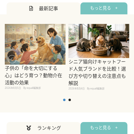
最新記事
もっと見る +
シニア猫向けキャットフー
子供の「命を大切にする
ド人気ブランドを比較！選
心」はどう育つ？動物介在
び方や切り替えの注意点も
活動の効果
解説
2026年8月5日
By equall編集部
2026年8月4日
By equall編集部
2
ランキング
もっと見る +