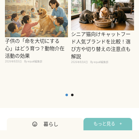
シニア猫向けキャットフー
子供の「命を大切にする
ド人気ブランドを比較！選
心」はどう育つ？動物介在
び方や切り替えの注意点も
活動の効果
解説
2026年8月5日
By equall編集部
2026年8月4日
By equall編集部
2
暮らし
もっと見る +