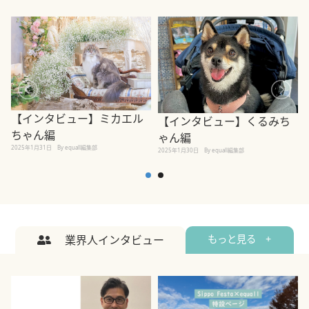
【インタビュー】ミカエル
【インタビュー】くるみち
ちゃん編
ゃん編
2025年1月31日
By equall編集部
2
2025年1月30日
By equall編集部
業界人インタビュー
もっと見る +